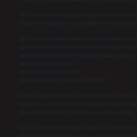
Soru: Yatırımcıların bilgiyi doğru değerlendirmesi ne kadar m
Öngörü ve Manipülasyon: Gerçek Bilgi Nereye Kadar Erişile
2024’teki halka arzlarda, özellikle teknoloji şirketlerinin bor
zamanda bu şirketlerin vaatleri ve potansiyelleri üzerine ya
yapılan tahminler ve şirketlerin gelecekteki kârlarını gösteren
hareket etmek ne kadar etik?
Ontoloji: Kazanç ve Gerçeklik
Balgamdan Paraya: Değerin Kaynağı Nedir?
Ontoloji, varlık bilimi olarak da bilinir ve bir şeyin “gerçek
yaratıyor mu, yoksa var olan bir değeri sadece yansıtan bir g
kazancın ne kadar “gerçek” olduğunu anlamak zor olabilir.
Para, halk arzlarla birlikte değer kazanır, ancak bu değer, on
yalnızca finansal bir sorundan öteye geçer. İnsanın varoluşunu