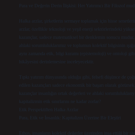
Para ve Değerin Derin İlişkisi: Her Yatırımcı Bir Filozof mu
Halka arzlar, şirketlerin sermaye toplamak için hisse senetler
arzlar, özellikle teknoloji ve yeşil enerji sektörlerindeki yüks
kazançlar, sadece matematiksel bir denklemin sonucu mudur, yo
ahlaki sorumluluklarımız ve toplumun kolektif bilgisinin ışı
aynı zamanda etik, bilgi kuramı (epistemoloji) ve ontoloji gib
hikâyesini derinlemesine inceleyecektir.
Tıpkı yatırım dünyasında olduğu gibi, felsefi düşünce de ço
edilen kazançları sadece ekonomik bir başarı olarak görürsek,
kazançlar insanlığın ortak değerleri ve ahlaki sorumluluklar
kapitalizmin etik sınırlarını ne kadar zorlar?
Etik Perspektiften Halka Arzlar
Para, Etik ve İnsanlık: Kapitalizm Üzerine Bir Eleştiri
Ethos, insanların kolektif değerler üzerinden inşa ettiği bir s