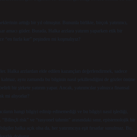
eklerinin arttığı bir yıl olmuştur. Bununla birlikte, birçok yatırımcı,
kar amacı güder. Burada, Halka arzlara yatırım yaparken etik bir
ce “en fazla kar” peşinden mi koşmalıyız?
nceler. Halka arzlardan elde edilen kazançları değerlendirmek, sadece
a kalmaz, aynı zamanda bu bilginin nasıl şekillendiğini de gözler önüne
 belirli bir şirkete yatırım yapar. Ancak, yatırımcılar yalnızca finansal
sk mi alıyorlar?
ıların hangi bilgiyi edinip edinemediği ve bu bilgiyi nasıl işlediği,
Bilinçli risk” ve “rasyonel tahmin” arasındaki sınır, epistemolojik bir
lgiler halka açık olsa da, her yatırımcıya eşit fırsatlar sunulmaz. Bu,
aksızlık doğurur.