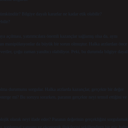
ümkündür? Bilgiye dayalı kararlar ne kadar etik olabilir?
bilir?
saya açılması, yatırımcılara önemli kazançlar sağlamış olsa da, aynı
pılan manipülasyonlar da büyük bir sorun olmuştur. Halka arzlardan önce
 veriler, çoğu zaman yanıltıcı olabiliyor. Peki, bu durumda bilgiye dayal
” olma durumunu sorgular. Halka arzlarda kazançlar, gerçekte bir değer
österge mi? Bu soruyu sorarken, paranın gerçekte neyi temsil ettiğini ve
tolojik olarak neyi ifade eder? Paranın değerinin gerçekliğini sorgulamak
, toplumsal yapısını ve ekonomik ilişkilerini şekillendiren bir güç halin