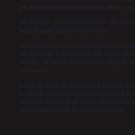
gelir. Kapitalizmin önde gelen felsefi teorileri, paranın ve kaz
Soru: Kazançlar, yalnızca bir sayısal değer mi, yoksa insanla
Sonuç: Kazançlar, Değerler ve Felsefi Derinlik
2024’teki halka arzların kazançları, finansal dünyadaki başarı
etik, epistemolojik ve ontolojik sorular, daha derin bir tartı
olmadığını, aynı zamanda insanlığın değerleri, bilgiye dayalı
unutmamalıyız.
Sonuçta, her yatırımcı bir filozof olmasa da, her kazanç felsef
bir araç değil, aynı zamanda toplumsal, etik ve ontolojik bir a
insan yaşamı üzerindeki gerçek etkilerini sorgulamalıdırlar. K
şekillendirdiğini düşünmek, her bireyin sorumluluğudur.