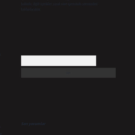
halinde, ilgili içerikler yasal süre içerisinde sitemizden
kaldırılacaktır.
ı
Arama
Son yorumlar
,
e