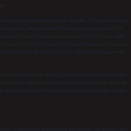
dur?
ini yatırımcılara sundukları ekonomik olaylardır. 2024 yılında bu halka
elen değerlerle, yatırımcılarına ciddi kazançlar sağlamıştır. Ancak bu
ksa derin felsefi sorulara da yanıt arayabilir miyiz? Paranın değeri,
ğında nasıl şekillenir? Bu yazı, sadece rakamlara bakmakla kalmayacak,
i felsefi alanlardan da bakarak 2024 yılı halka arzlarının kazandırma
ğu zaman “gerçek” veya “doğru”yu sorgular. Eğer halk arzlardan elde
 para ile olan ilişkimizin “gerçek”liğini küçümsemiş oluruz. Peki, bu
ıyla ne kadar uyumludur? Halka arzların potansiyel kazançları, modern
istemdir ve kapitalizmin şekillendirdiği dünyamızda, etik ikilemler daha