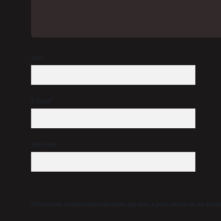
İsim*
E-Posta*
Web Sitesi
Daha sonraki yorumlarımda kullanılması için adım, e-posta adresim ve site adresi