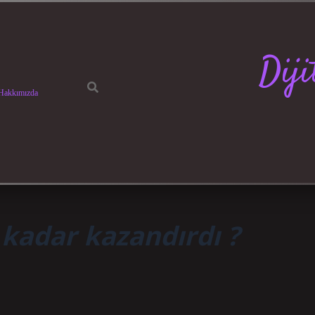
Dij
Hakkımızda
 kadar kazandırdı ?