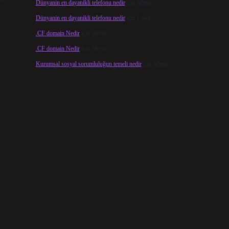
Dünyanin en dayanikli telefonu nedir
için
admin
Dünyanin en dayanikli telefonu nedir
için
Cesur
.CF domain Nedir
için
admin
.CF domain Nedir
için
Merve
Kurumsal sosyal sorumluluğun temeli nedir
için
admin