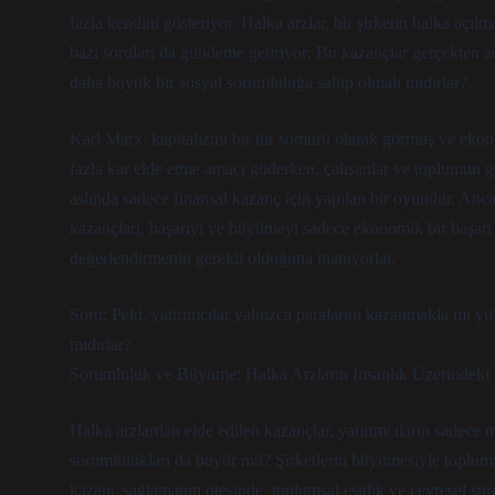
fazla kendini gösteriyor. Halka arzlar, bir şirketin halka aç
bazı soruları da gündeme getiriyor: Bu kazançlar gerçekten a
daha büyük bir sosyal sorumluluğa sahip olmalı mıdırlar?
Karl Marx, kapitalizmi bir tür sömürü olarak görmüş ve ekonomi
fazla kar elde etme amacı güderken, çalışanlar ve toplumun ger
aslında sadece finansal kazanç için yapılan bir oyundur. Anc
kazançları, başarıyı ve büyümeyi sadece ekonomik bir başarı 
değerlendirmenin gerekli olduğuna inanıyorlar.
Soru: Peki, yatırımcılar yalnızca paralarını kazanmakla mı 
mıdırlar?
Sorumluluk ve Büyüme: Halka Arzların İnsanlık Üzerindeki 
Halka arzlardan elde edilen kazançlar, yatırımcıların sadece m
sorumlulukları da büyür mü? Şirketlerin büyümesiyle toplumun
kazanç sağlamanın ötesinde, toplumsal eşitlik ve çevresel sürd