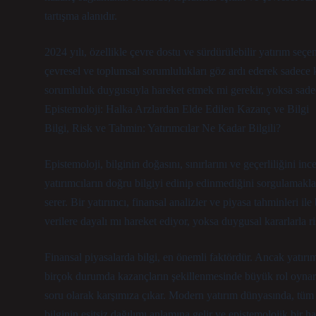
tartışma alanıdır.
2024 yılı, özellikle çevre dostu ve sürdürülebilir yatırım seçen
çevresel ve toplumsal sorumlulukları göz ardı ederek sadece 
sorumluluk duygusuyla hareket etmek mi gerekir, yoksa sade
Epistemoloji: Halka Arzlardan Elde Edilen Kazanç ve Bilgi
Bilgi, Risk ve Tahmin: Yatırımcılar Ne Kadar Bilgili?
Epistemoloji, bilginin doğasını, sınırlarını ve geçerliliğini i
yatırımcıların doğru bilgiyi edinip edinmediğini sorgulamakl
serer. Bir yatırımcı, finansal analizler ve piyasa tahminleri ile
verilere dayalı mı hareket ediyor, yoksa duygusal kararlarla ri
Finansal piyasalarda bilgi, en önemli faktördür. Ancak yatırımc
birçok durumda kazançların şekillenmesinde büyük rol oynar. “
soru olarak karşımıza çıkar. Modern yatırım dünyasında, tüm bi
bilginin eşitsiz dağılımı anlamına gelir ve epistemolojik bir h