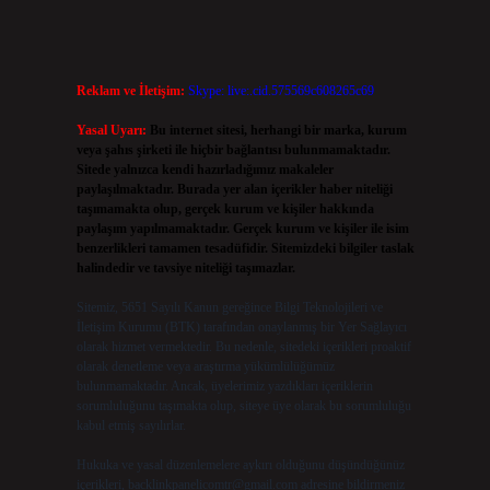
Reklam ve İletişim:
Skype: live:.cid.575569c608265c69
Yasal Uyarı:
Bu internet sitesi, herhangi bir marka, kurum
veya şahıs şirketi ile hiçbir bağlantısı bulunmamaktadır.
Sitede yalnızca kendi hazırladığımız makaleler
paylaşılmaktadır. Burada yer alan içerikler haber niteliği
taşımamakta olup, gerçek kurum ve kişiler hakkında
paylaşım yapılmamaktadır. Gerçek kurum ve kişiler ile isim
benzerlikleri tamamen tesadüfidir. Sitemizdeki bilgiler taslak
halindedir ve tavsiye niteliği taşımazlar.
Sitemiz, 5651 Sayılı Kanun gereğince Bilgi Teknolojileri ve
İletişim Kurumu (BTK) tarafından onaylanmış bir Yer Sağlayıcı
olarak hizmet vermektedir. Bu nedenle, sitedeki içerikleri proaktif
olarak denetleme veya araştırma yükümlülüğümüz
bulunmamaktadır. Ancak, üyelerimiz yazdıkları içeriklerin
sorumluluğunu taşımakta olup, siteye üye olarak bu sorumluluğu
kabul etmiş sayılırlar.
Hukuka ve yasal düzenlemelere aykırı olduğunu düşündüğünüz
içerikleri,
backlinkpanelicomtr@gmail.com
adresine bildirmeniz