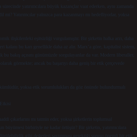
ılma sürecinde yatırımcılara büyük kazançlar vaat ederken, aynı zamanda
dil mi? Yatırımcılar yalnızca para kazanmayı mı hedefliyorlar, yoksa
k ilişkilerdeki eşitsizliği vurgulamıştır. Bir şirketin halka arzı, daha
i kalanı bu karı genellikle daha az alır. Marx’a göre, kapitalist sistem,
ak bu bakış açısını günümüzde sorgulayanlar da var. Modern liberaller,
olarak görmekte; ancak bu başarıyı daha geniş bir etik çerçevede
yükümlüdür, yoksa etik sorumlulukları da göz önünde bulundurmalı
Etkisi
addi çıkarlarını mı tatmin eder, yoksa şirketlerin toplumsal
 büyümesi birbiriyle ne kadar örtüşür? Bir şirketin, yatırımcılara
ürülebilirlik gibi değerleri savunması gerektiği sorusu önemli bir etik