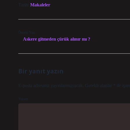
Tarih:
Makaleler
Önceki Yazı
Askere gitmeden çürük alınır mı ?
Bir yanıt yazın
E-posta adresiniz yayınlanmayacak.
Gerekli alanlar
*
ile işar
Yorum