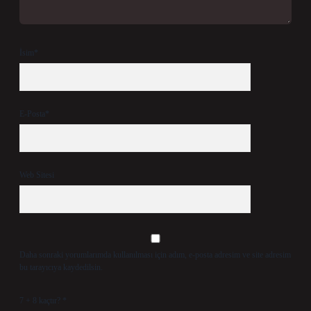
İsim*
E-Posta*
Web Sitesi
Daha sonraki yorumlarımda kullanılması için adım, e-posta adresim ve site adresim
bu tarayıcıya kaydedilsin.
7 + 8 kaçtır?
*