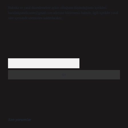
Hukuka ve yasal düzenlemelere aykırı olduğunu düşündüğünüz içerikleri,
backlinkpanelicomtr@gmail.com
adresine bildirmeniz halinde, ilgili içerikler yasal
süre içerisinde sitemizden kaldırılacaktır.
Arama
Son yorumlar