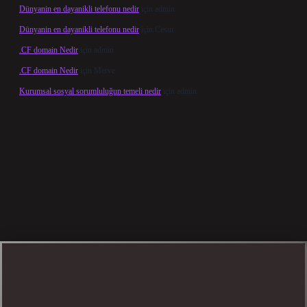
Dünyanin en dayanikli telefonu nedir
için
admin
Dünyanin en dayanikli telefonu nedir
için
Cesur
.CF domain Nedir
için
admin
.CF domain Nedir
için
Merve
Kurumsal sosyal sorumluluğun temeli nedir
için
admin
ncel giriş
betexper bahis