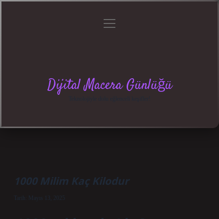
menüyü
Anasayfa
Gizlilik
Yasal
Hakkımızda
aç
Politikası
Uyarı
Dijital Macera Günlüğü
Teknolojiyle dolu eğlenceli keşifler!
1000 Milim Kaç Kilodur
Tarih: Mayıs 13, 2025