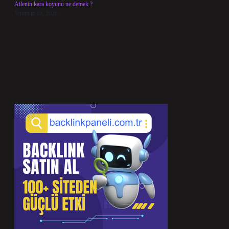
Ailenin kara koyunu ne demek ?
Temmuz 16, 2026