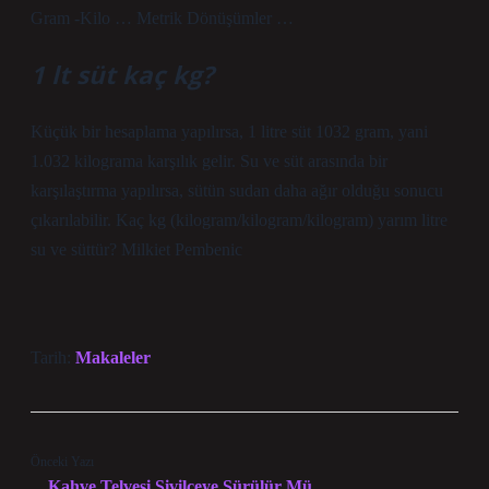
Gram -Kilo … Metrik Dönüşümler …
1 lt süt kaç kg?
Küçük bir hesaplama yapılırsa, 1 litre süt 1032 gram, yani
1.032 kilograma karşılık gelir. Su ve süt arasında bir
karşılaştırma yapılırsa, sütün sudan daha ağır olduğu sonucu
çıkarılabilir. Kaç kg (kilogram/kilogram/kilogram) yarım litre
su ve süttür? Milkiet Pembenic
Tarih:
Makaleler
Önceki Yazı
Kahve Telvesi Sivilceye Sürülür Mü