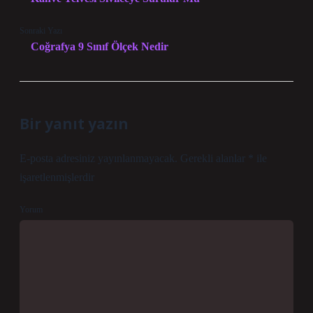
Sonraki Yazı
Coğrafya 9 Sınıf Ölçek Nedir
Bir yanıt yazın
E-posta adresiniz yayınlanmayacak.
Gerekli alanlar
*
ile
işaretlenmişlerdir
Yorum