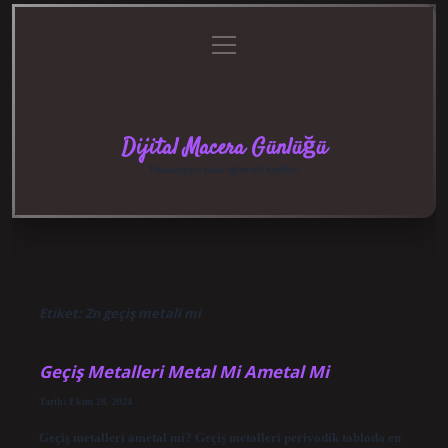
menüyü
Anasayfa
Gizlilik
Yasal
Hakkımızda
aç
Politikası
Uyarı
Dijital Macera Günlüğü
Teknolojiyle dolu eğlenceli keşifler!
Etiket:
Zn geçiş metali mi
Geçiş Metalleri Metal Mi Ametal Mi
Tarih: Ekim 28, 2024
Geçiş metalleri ametal mi? Geçiş metalleri periyodik tabloda en