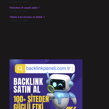
Temmuz 24, 2026
Polisorbat 20 zararlı mıdır ?
Temmuz 18, 2026
Ailenin kara koyunu ne demek ?
Temmuz 16, 2026