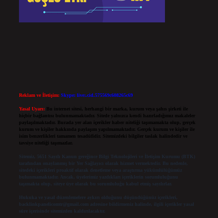
Reklam ve İletişim:
Skype: live:.cid.575569c608265c69
Yasal Uyarı:
Bu internet sitesi, herhangi bir marka, kurum veya şahıs şirketi ile
hiçbir bağlantısı bulunmamaktadır. Sitede yalnızca kendi hazırladığımız makaleler
paylaşılmaktadır. Burada yer alan içerikler haber niteliği taşımamakta olup, gerçek
kurum ve kişiler hakkında paylaşım yapılmamaktadır. Gerçek kurum ve kişiler ile
isim benzerlikleri tamamen tesadüfidir. Sitemizdeki bilgiler taslak halindedir ve
tavsiye niteliği taşımazlar.
Sitemiz, 5651 Sayılı Kanun gereğince Bilgi Teknolojileri ve İletişim Kurumu (BTK)
tarafından onaylanmış bir Yer Sağlayıcı olarak hizmet vermektedir. Bu nedenle,
sitedeki içerikleri proaktif olarak denetleme veya araştırma yükümlülüğümüz
bulunmamaktadır. Ancak, üyelerimiz yazdıkları içeriklerin sorumluluğunu
taşımakta olup, siteye üye olarak bu sorumluluğu kabul etmiş sayılırlar.
Hukuka ve yasal düzenlemelere aykırı olduğunu düşündüğünüz içerikleri,
backlinkpanelicomtr@gmail.com
adresine bildirmeniz halinde, ilgili içerikler yasal
süre içerisinde sitemizden kaldırılacaktır.