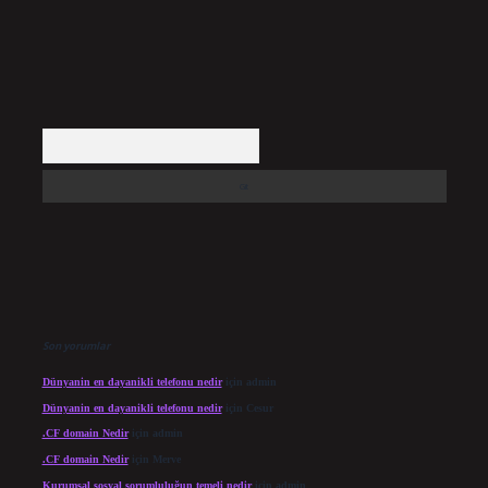
Arama
Son yorumlar
Dünyanin en dayanikli telefonu nedir
için
admin
Dünyanin en dayanikli telefonu nedir
için
Cesur
.CF domain Nedir
için
admin
.CF domain Nedir
için
Merve
Kurumsal sosyal sorumluluğun temeli nedir
için
admin