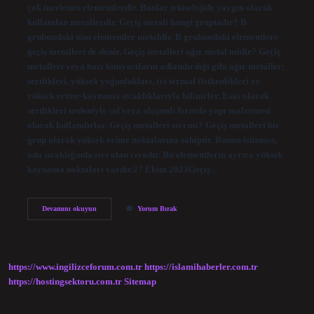
çok incelenen elementlerdir. Bunlar teknolojide yaygın olarak
kullanılan metallerdir. Geçiş metali hangi gruptadır? B
grubundaki tüm elementler metaldir. B grubundaki elementlere
geçiş metalleri de denir. Geçiş metalleri ağır metal midir? Geçiş
metalleri veya bazı kimyacıların adlandırdığı gibi ağır metaller;
sertlikleri, yüksek yoğunlukları, iyi termal iletkenlikleri ve
yüksek erime-kaynama sıcaklıklarıyla bilinirler. Esas olarak
sertlikleri nedeniyle saf veya alaşımlı formda yapı malzemesi
olarak kullanılırlar. Geçiş metalleri sıvı mı? Geçiş metalleri bir
grup olarak yüksek erime noktalarına sahiptir. Bunun istisnası,
oda sıcaklığında sıvı olan cıvadır. Bu elementlerin ayrıca yüksek
kaynama noktaları vardır.27 Ekim 2023Geçiş…
Geçiş
Devamını okuyun
Yorum Bırak
Metalleri
Metal
Mi
Ametal
Mi
https://www.ingilizceforum.com.tr
https://islamihaberler.com.tr
https://hostingsektoru.com.tr
Sitemap