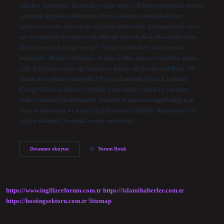
sıklıkla kullanılır. Zambak yağını temiz cildinize pamukla masaj
yaparak uygulayabilirsiniz. Ayrıca akşam yatmadan önce
saçınıza maske olarak da uygulayabilirsiniz. Şampuanınız veya
saç kreminizle karıştırarak düzenli olarak da kullanabilirsiniz.
Beyaz zambak ne işe yarar? Beyaz zambak ev ilaçlarında
kullanılır. Bilinen bileşimi: demir, iridin, tanen, reçineler, şeker,
yağ. Faydaları: baş ağrılarını ve kulak ağrılarını hafifletir. Ak
zambak faydaları nelerdir? Beyaz Zambak (Taze Zambak)
Çiçeği Güzel zambak çiçeğinin yaprakları yanık ve yaraları
tedavi etmek için kullanılır. Bakteri üremesini engellediği için
yara tedavisinde ve yara izi gidermede etkilidir. Rahatlatıcı bir
etkiye sahiptir. Zambak esansı nerelerde…
Beyaz
Devamını okuyun
Yorum Bırak
Zambak
Yağı
Neye
Yarar
https://www.ingilizceforum.com.tr
https://islamihaberler.com.tr
https://hostingsektoru.com.tr
Sitemap