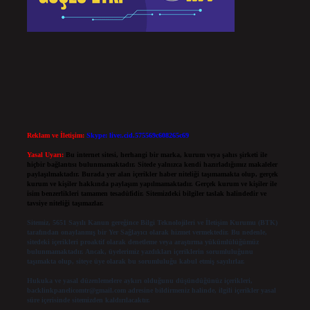
Reklam ve İletişim:
Skype: live:.cid.575569c608265c69
Yasal Uyarı:
Bu internet sitesi, herhangi bir marka, kurum veya şahıs şirketi ile
hiçbir bağlantısı bulunmamaktadır. Sitede yalnızca kendi hazırladığımız makaleler
paylaşılmaktadır. Burada yer alan içerikler haber niteliği taşımamakta olup, gerçek
kurum ve kişiler hakkında paylaşım yapılmamaktadır. Gerçek kurum ve kişiler ile
isim benzerlikleri tamamen tesadüfidir. Sitemizdeki bilgiler taslak halindedir ve
tavsiye niteliği taşımazlar.
Sitemiz, 5651 Sayılı Kanun gereğince Bilgi Teknolojileri ve İletişim Kurumu (BTK)
tarafından onaylanmış bir Yer Sağlayıcı olarak hizmet vermektedir. Bu nedenle,
sitedeki içerikleri proaktif olarak denetleme veya araştırma yükümlülüğümüz
bulunmamaktadır. Ancak, üyelerimiz yazdıkları içeriklerin sorumluluğunu
taşımakta olup, siteye üye olarak bu sorumluluğu kabul etmiş sayılırlar.
Hukuka ve yasal düzenlemelere aykırı olduğunu düşündüğünüz içerikleri,
backlinkpanelicomtr@gmail.com
adresine bildirmeniz halinde, ilgili içerikler yasal
süre içerisinde sitemizden kaldırılacaktır.