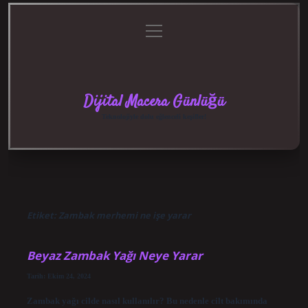
menüyü
Anasayfa
Gizlilik
Yasal
Hakkımızda
aç
Politikası
Uyarı
Dijital Macera Günlüğü
Teknolojiyle dolu eğlenceli keşifler!
Etiket:
Zambak merhemi ne işe yarar
Beyaz Zambak Yağı Neye Yarar
Tarih: Ekim 24, 2024
Zambak yağı cilde nasıl kullanılır? Bu nedenle cilt bakımında