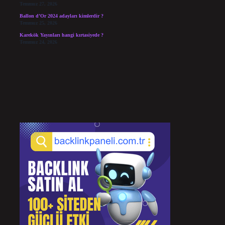
Temmuz 27, 2026
Ballon d’Or 2024 adayları kimlerdir ?
Temmuz 25, 2026
Karekök Yayınları hangi kırtasiyede ?
Temmuz 24, 2026