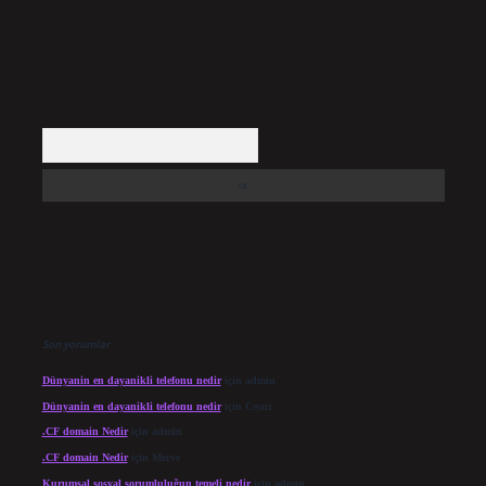
Arama
Son yorumlar
Dünyanin en dayanikli telefonu nedir
için
admin
Dünyanin en dayanikli telefonu nedir
için
Cesur
.CF domain Nedir
için
admin
.CF domain Nedir
için
Merve
Kurumsal sosyal sorumluluğun temeli nedir
için
admin