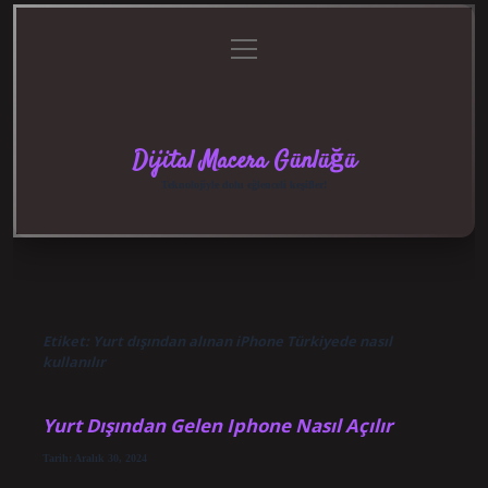
menüyü
Anasayfa
Gizlilik
Yasal
Hakkımızda
aç
Politikası
Uyarı
Dijital Macera Günlüğü
Teknolojiyle dolu eğlenceli keşifler!
Etiket:
Yurt dışından alınan iPhone Türkiyede nasıl
kullanılır
Yurt Dışından Gelen Iphone Nasıl Açılır
Tarih: Aralık 30, 2024