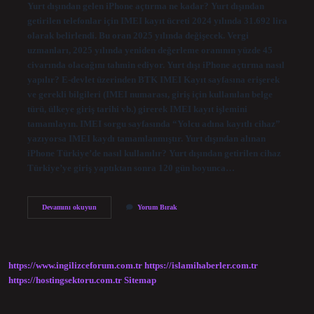
Yurt dışından gelen iPhone açtırma ne kadar? Yurt dışından
getirilen telefonlar için IMEI kayıt ücreti 2024 yılında 31.692 lira
olarak belirlendi. Bu oran 2025 yılında değişecek. Vergi
uzmanları, 2025 yılında yeniden değerleme oranının yüzde 45
civarında olacağını tahmin ediyor. Yurt dışı iPhone açtırma nasıl
yapılır? E-devlet üzerinden BTK IMEI Kayıt sayfasına erişerek
ve gerekli bilgileri (IMEI numarası, giriş için kullanılan belge
türü, ülkeye giriş tarihi vb.) girerek IMEI kayıt işlemini
tamamlayın. IMEI sorgu sayfasında “Yolcu adına kayıtlı cihaz”
yazıyorsa IMEI kaydı tamamlanmıştır. Yurt dışından alınan
iPhone Türkiye’de nasıl kullanılır? Yurt dışından getirilen cihaz
Türkiye’ye giriş yaptıktan sonra 120 gün boyunca…
Yurt
Devamını okuyun
Yorum Bırak
Dışından
Gelen
Iphone
Nasıl
Açılır
https://www.ingilizceforum.com.tr
https://islamihaberler.com.tr
https://hostingsektoru.com.tr
Sitemap