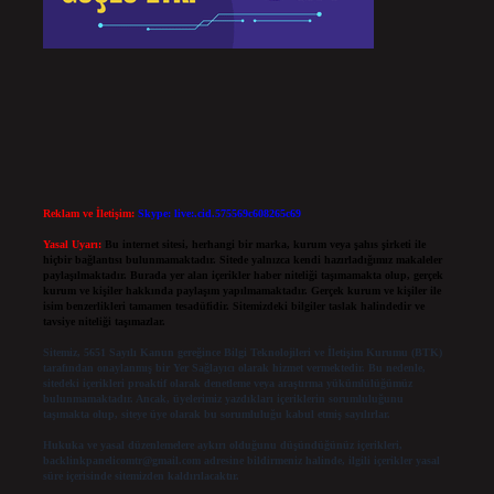
Reklam ve İletişim:
Skype: live:.cid.575569c608265c69
Yasal Uyarı:
Bu internet sitesi, herhangi bir marka, kurum veya şahıs şirketi ile
hiçbir bağlantısı bulunmamaktadır. Sitede yalnızca kendi hazırladığımız makaleler
paylaşılmaktadır. Burada yer alan içerikler haber niteliği taşımamakta olup, gerçek
kurum ve kişiler hakkında paylaşım yapılmamaktadır. Gerçek kurum ve kişiler ile
isim benzerlikleri tamamen tesadüfidir. Sitemizdeki bilgiler taslak halindedir ve
tavsiye niteliği taşımazlar.
Sitemiz, 5651 Sayılı Kanun gereğince Bilgi Teknolojileri ve İletişim Kurumu (BTK)
tarafından onaylanmış bir Yer Sağlayıcı olarak hizmet vermektedir. Bu nedenle,
sitedeki içerikleri proaktif olarak denetleme veya araştırma yükümlülüğümüz
bulunmamaktadır. Ancak, üyelerimiz yazdıkları içeriklerin sorumluluğunu
taşımakta olup, siteye üye olarak bu sorumluluğu kabul etmiş sayılırlar.
Hukuka ve yasal düzenlemelere aykırı olduğunu düşündüğünüz içerikleri,
backlinkpanelicomtr@gmail.com
adresine bildirmeniz halinde, ilgili içerikler yasal
süre içerisinde sitemizden kaldırılacaktır.