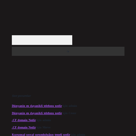
Arama
Son yorumlar
Dünyanin en dayanikli telefonu nedir
için
admin
Dünyanin en dayanikli telefonu nedir
için
Cesur
.CF domain Nedir
için
admin
.CF domain Nedir
için
Merve
Kurumsal sosyal sorumluluğun temeli nedir
için
admin