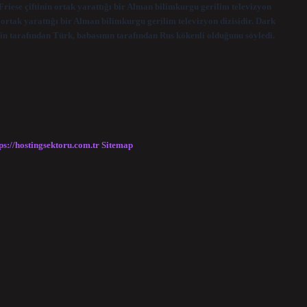
riese çiftinin ortak yarattığı bir Alman bilimkurgu gerilim televizyon
n ortak yarattığı bir Alman bilimkurgu gerilim televizyon dizisidir. Dark
in tarafından Türk, babasının tarafından Rus kökenli olduğunu söyledi.
ps://hostingsektoru.com.tr
Sitemap