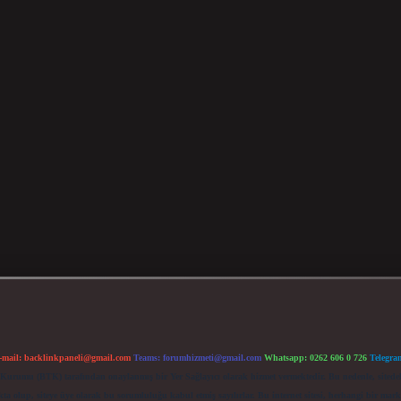
-mail:
backlinkpaneli@gmail.com
Teams:
forumhizmeti@gmail.com
Whatsapp: 0262 606 0 726
Telegra
im Kurumu (BTK) tarafından onaylanmış bir Yer Sağlayıcı olarak hizmet vermektedir. Bu nedenle, sited
 olup, siteye üye olarak bu sorumluluğu kabul etmiş sayılırlar. Bu internet sitesi, herhangi bir mark