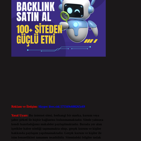
Reklam ve İletişim:
Skype: live:.cid.575569c608265c69
Yasal Uyarı:
Bu internet sitesi, herhangi bir marka, kurum veya
şahıs şirketi ile hiçbir bağlantısı bulunmamaktadır. Sitede yalnızca
kendi hazırladığımız makaleler paylaşılmaktadır. Burada yer alan
içerikler haber niteliği taşımamakta olup, gerçek kurum ve kişiler
hakkında paylaşım yapılmamaktadır. Gerçek kurum ve kişiler ile
isim benzerlikleri tamamen tesadüfidir. Sitemizdeki bilgiler taslak