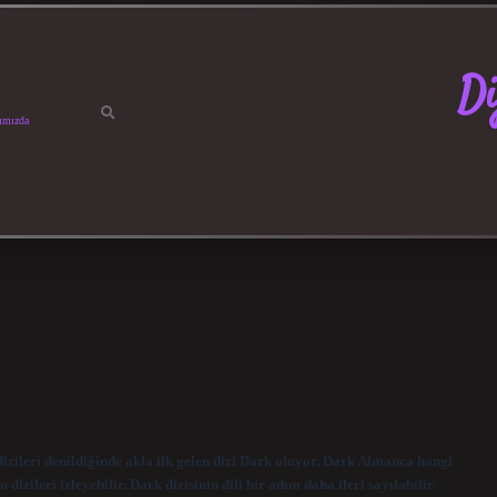
Di
ımızda
izileri denildiğinde akla ilk gelen dizi Dark oluyor. Dark Almanca hangi
dizileri izleyebilir. Dark dizisinin dili bir adım daha ileri sayılabilir.