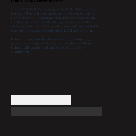
halindedir ve tavsiye niteliği taşımazlar.
Sitemiz, 5651 Sayılı Kanun gereğince Bilgi Teknolojileri ve İletişim
Kurumu (BTK) tarafından onaylanmış bir Yer Sağlayıcı olarak
hizmet vermektedir. Bu nedenle, sitedeki içerikleri proaktif olarak
denetleme veya araştırma yükümlülüğümüz bulunmamaktadır.
Ancak, üyelerimiz yazdıkları içeriklerin sorumluluğunu taşımakta
olup, siteye üye olarak bu sorumluluğu kabul etmiş sayılırlar.
Hukuka ve yasal düzenlemelere aykırı olduğunu düşündüğünüz
içerikleri,
backlinkpanelicomtr@gmail.com
adresine bildirmeniz
halinde, ilgili içerikler yasal süre içerisinde sitemizden
kaldırılacaktır.
Arama