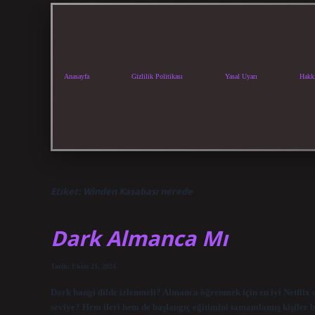
Anasayfa
Gizlilik Politikası
Yasal Uyarı
Hakk
Etiket:
Winden Kasabası nerede
Dark Almanca Mı
Tarih: Ekim 21, 2024
Dark hangi dilde izlenmeli? Almanca öğrenmek için en iyi Netflix d
seviye? Hem ileri hem de başlangıç ​​eğitimini tamamlamış kişiler bu 