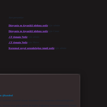
Son yorumlar
Dünyanin en dayanikli telefonu nedir
için
admin
Dünyanin en dayanikli telefonu nedir
için
Cesur
.CF domain Nedir
için
admin
.CF domain Nedir
için
Merve
Kurumsal sosyal sorumluluğun temeli nedir
için
admin
m: @karabul
eki içerikleri proaktif olarak denetleme veya araştırma yükümlülüğümüz
a, kurum veya şahıs şirketi ile hiçbir bağlantısı bulunmamaktadır. Sitede