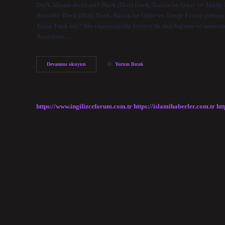
Dark Alman dizisi mi? Dark (Dizi) Dark, Baran bo Odar ve Jantje F
dizisidir. Dark (Dizi) Dark, Baran bo Odar ve Jantje Friese çiftini
Yasin Türk mü? Bir röportajında ​​İsviçre’de doğduğunu ve annesin
Annesinin…
Dark
Devamını okuyun
Yorum Bırak
Almanca
Mı
https://www.ingilizceforum.com.tr
https://islamihaberler.com.tr
htt