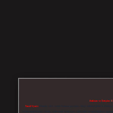
Reklam ve İletişim:
E
Yasal Uyarı:
Sitemiz, 5651 Sayılı Kanun gereğince Bilgi Teknolojileri ve İletiş
bulunmamaktadır. Ancak, üyelerimiz yazdıkları içeriklerin sorumluluğunu taşımakta