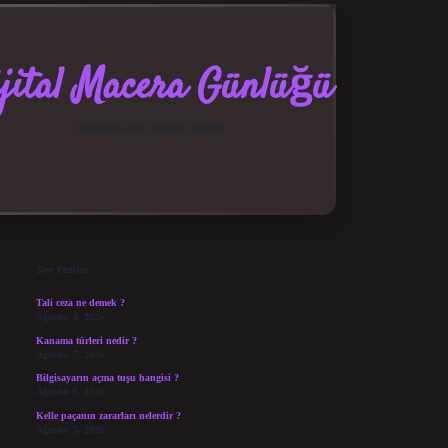
jital Macera Günlüğü
Teknolojiyle dolu eğlenceli keşifler!
Sidebar
elexbet güncel giriş
betexper bahis
Son Yazılar
Tali ceza ne demek ?
Ağustos 8, 2026
Kanama türleri nedir ?
Ağustos 7, 2026
Bilgisayarın açma tuşu hangisi ?
Ağustos 6, 2026
Kelle paçanın zararları nelerdir ?
Ağustos 5, 2026