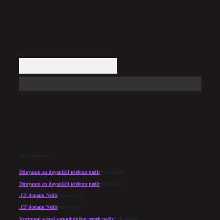
Arama
Son yorumlar
Dünyanin en dayanikli telefonu nedir
için
admin
Dünyanin en dayanikli telefonu nedir
için
Cesur
.CF domain Nedir
için
admin
.CF domain Nedir
için
Merve
Kurumsal sosyal sorumluluğun temeli nedir
için
admin