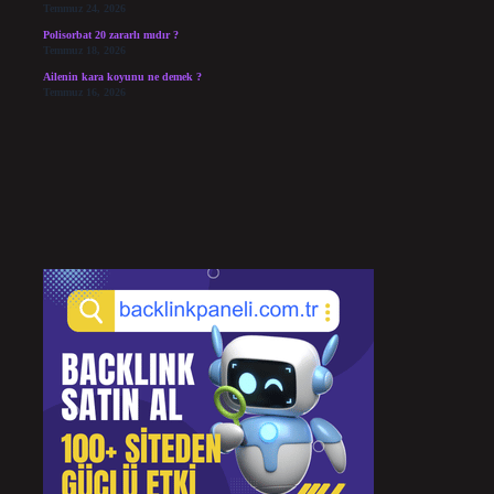
Temmuz 24, 2026
Polisorbat 20 zararlı mıdır ?
Temmuz 18, 2026
Ailenin kara koyunu ne demek ?
Temmuz 16, 2026