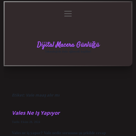
menüyü
Anasayfa
Gizlilik
Yasal
Hakkımızda
aç
Politikası
Uyarı
Dijital Macera Günlüğü
Teknolojiyle dolu eğlenceli keşifler!
Etiket:
Vale maaş alır mı
Vales Ne Iş Yapıyor
Tarih: Ekim 28, 2024
Vales ne iş yapar? Vale nedir sorusuna şu şekilde cevap