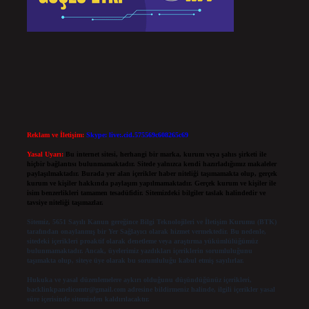
Reklam ve İletişim:
Skype: live:.cid.575569c608265c69
Yasal Uyarı:
Bu internet sitesi, herhangi bir marka, kurum veya şahıs şirketi ile
hiçbir bağlantısı bulunmamaktadır. Sitede yalnızca kendi hazırladığımız makaleler
paylaşılmaktadır. Burada yer alan içerikler haber niteliği taşımamakta olup, gerçek
kurum ve kişiler hakkında paylaşım yapılmamaktadır. Gerçek kurum ve kişiler ile
isim benzerlikleri tamamen tesadüfidir. Sitemizdeki bilgiler taslak halindedir ve
tavsiye niteliği taşımazlar.
Sitemiz, 5651 Sayılı Kanun gereğince Bilgi Teknolojileri ve İletişim Kurumu (BTK)
tarafından onaylanmış bir Yer Sağlayıcı olarak hizmet vermektedir. Bu nedenle,
sitedeki içerikleri proaktif olarak denetleme veya araştırma yükümlülüğümüz
bulunmamaktadır. Ancak, üyelerimiz yazdıkları içeriklerin sorumluluğunu
taşımakta olup, siteye üye olarak bu sorumluluğu kabul etmiş sayılırlar.
Hukuka ve yasal düzenlemelere aykırı olduğunu düşündüğünüz içerikleri,
backlinkpanelicomtr@gmail.com
adresine bildirmeniz halinde, ilgili içerikler yasal
süre içerisinde sitemizden kaldırılacaktır.