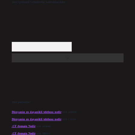
süre içerisinde sitemizden kaldırılacaktır.
Arama
Son yorumlar
Dünyanin en dayanikli telefonu nedir
için
admin
Dünyanin en dayanikli telefonu nedir
için
Cesur
.CF domain Nedir
için
admin
.CF domain Nedir
için
Merve