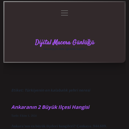
menüyü
Anasayfa
Gizlilik
Yasal
Hakkımızda
aç
Politikası
Uyarı
Dijital Macera Günlüğü
Teknolojiyle dolu eğlenceli keşifler!
Etiket:
Türkiyenin en kalabalık şehri neresi
Ankaranın 2 Büyük Ilçesi Hangisi
Tarih: Ekim 1, 2024
Ankara’nın en büyük ilçeleri hangileri? Çankaya. 944.609.