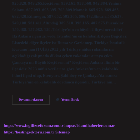
925.828. 949.265.Keçiören. 939,161. 938.568. 942.884.Yenima
Salonu. 687.093. 695.395. 703.809.Mamak. 665.978. 669.465.
682.420.Etimesgut. 587.052. 595.305. 606.472.Sincan. 535.637.
549,108. 561.411.Altındağ 389.510. 396.165. 407.675.Pursaklar.
150.488. 157.082. 159. Türkiye’nin en büyük 2 ilçesi neresidir?
İki Ankara ilçesi zirvede. İstanbul’un en kalabalık ilçesi Bağcılar.
Listedeki diğer ilçeler ise Bursa ve Gaziantep. Türkiye İstatistik
Kurumu’nun (TUİK) 2012 yılı Türkiye nüfus rakamlarını
açıkladığı çalışmada dikkat çeken rakamlar ortaya çıktı.
Çankaya mı Büyük Keçiören mi? Keçiören, Ankara ilinin bir
ilçesidir. 2023 nüfus verilerine göre Ankara’nın en kalabalık
ikinci ilçesi olup, Esenyurt, Şahinbey ve Çankaya’dan sonra
Türkiye’nin en kalabalık dördüncü ilçesidir. Türkiye’nin…
Ankaranın
Devamını okuyun
Yorum Bırak
2
Büyük
Ilçesi
Hangisi
https://www.ingilizceforum.com.tr
https://islamihaberler.com.tr
https://hostingsektoru.com.tr
Sitemap