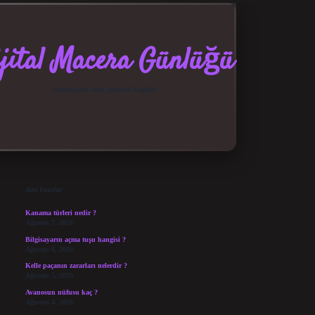
jital Macera Günlüğü
Teknolojiyle dolu eğlenceli keşifler!
Sidebar
Son Yazılar
Kanama türleri nedir ?
Ağustos 7, 2026
Bilgisayarın açma tuşu hangisi ?
Ağustos 6, 2026
Kelle paçanın zararları nelerdir ?
Ağustos 5, 2026
Avanosun nüfusu kaç ?
Ağustos 4, 2026