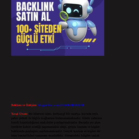
Reklam ve İletişim:
Skype: live:.cid.575569c608265c69
Yasal Uyarı:
Bu internet sitesi, herhangi bir marka, kurum veya
şahıs şirketi ile hiçbir bağlantısı bulunmamaktadır. Sitede yalnızca
kendi hazırladığımız makaleler paylaşılmaktadır. Burada yer alan
içerikler haber niteliği taşımamakta olup, gerçek kurum ve kişiler
hakkında paylaşım yapılmamaktadır. Gerçek kurum ve kişiler ile
isim benzerlikleri tamamen tesadüfidir. Sitemizdeki bilgiler taslak