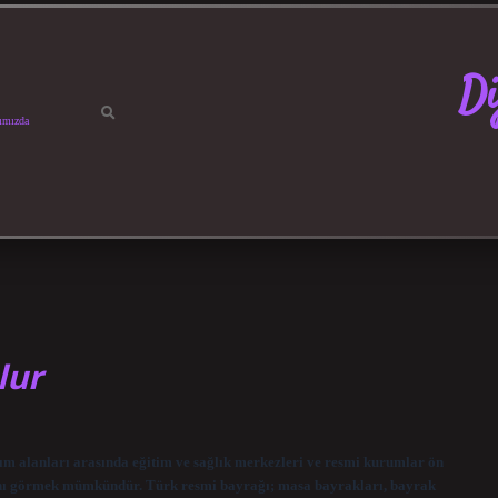
Di
ımızda
lur
m alanları arasında eğitim ve sağlık merkezleri ve resmi kurumlar ön
ğını görmek mümkündür. Türk resmi bayrağı; masa bayrakları, bayrak