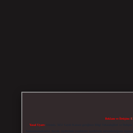
Reklam ve İletişim:
E
Yasal Uyarı:
Sitemiz, 5651 Sayılı Kanun gereğince Bilgi Teknolojileri ve İletiş
bulunmamaktadır. Ancak, üyelerimiz yazdıkları içeriklerin sorumluluğunu taşımakta