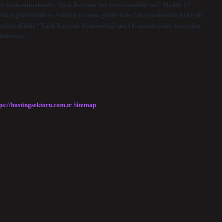
de kullanılmaktadır. Türk Bayrağı her yere asılabilir mi? Madde 17 –
kurtuluş günlerinde ve Atatürk’ü anma günlerinde 7 nci maddenin (A) bendi
relere dikilir? Türk Bayrağı Yönetmeliği’nin 18. maddesinde; bayrağın
ay bulunan…
ps://hostingsektoru.com.tr
Sitemap