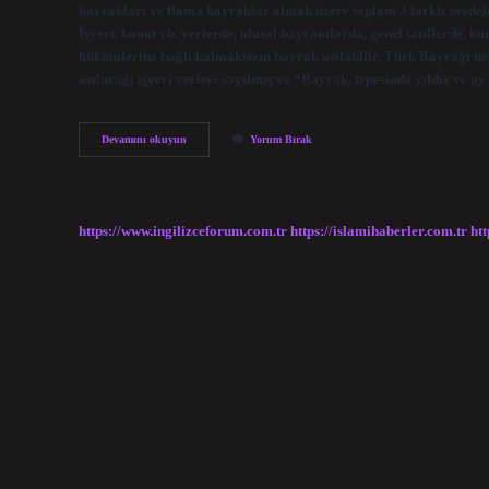
bayrakları ve flama bayraklar olmak üzere toplam 3 farklı model
İşyeri, konut vb. yerlerde, ulusal bayramlarda, genel tatillerde, 
hükümlerine bağlı kalmaksızın bayrak asılabilir. Türk Bayrağı ne
asılacağı işyeri yerleri sayılmış ve “Bayrak, tepesinde yıldız ve 
Türk
Devamını okuyun
Yorum Bırak
Bayrağı
Nerelerde
Olur
https://www.ingilizceforum.com.tr
https://islamihaberler.com.tr
htt