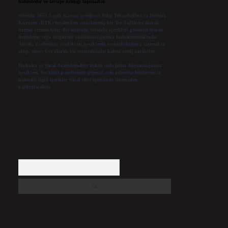
halindedir ve tavsiye niteliği taşımazlar.
Sitemiz, 5651 Sayılı Kanun gereğince Bilgi Teknolojileri ve İletişim
Kurumu (BTK) tarafından onaylanmış bir Yer Sağlayıcı olarak
hizmet vermektedir. Bu nedenle, sitedeki içerikleri proaktif olarak
denetleme veya araştırma yükümlülüğümüz bulunmamaktadır.
Ancak, üyelerimiz yazdıkları içeriklerin sorumluluğunu taşımakta
olup, siteye üye olarak bu sorumluluğu kabul etmiş sayılırlar.
Hukuka ve yasal düzenlemelere aykırı olduğunu düşündüğünüz
içerikleri,
backlinkpanelicomtr@gmail.com
adresine bildirmeniz
halinde, ilgili içerikler yasal süre içerisinde sitemizden
kaldırılacaktır.
Arama