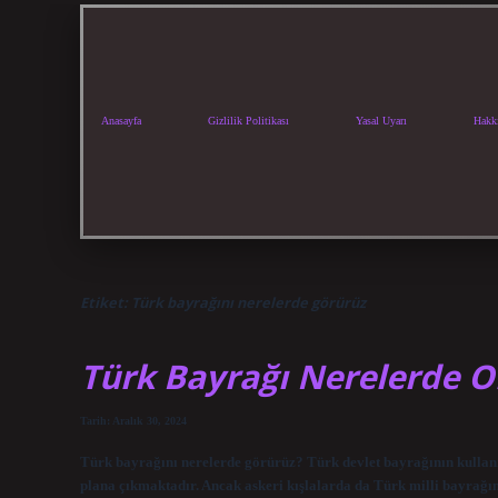
Anasayfa
Gizlilik Politikası
Yasal Uyarı
Hakk
Etiket:
Türk bayrağını nerelerde görürüz
Türk Bayrağı Nerelerde O
Tarih: Aralık 30, 2024
Türk bayrağını nerelerde görürüz? Türk devlet bayrağının kullanı
plana çıkmaktadır. Ancak askeri kışlalarda da Türk milli bayra