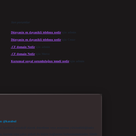
Son yorumlar
Dünyanin en dayanikli telefonu nedir
için
admin
Dünyanin en dayanikli telefonu nedir
için
Cesur
.CF domain Nedir
için
admin
.CF domain Nedir
için
Merve
Kurumsal sosyal sorumluluğun temeli nedir
için
admin
m: @karabul
eki içerikleri proaktif olarak denetleme veya araştırma yükümlülüğümüz
a, kurum veya şahıs şirketi ile hiçbir bağlantısı bulunmamaktadır. Sitede