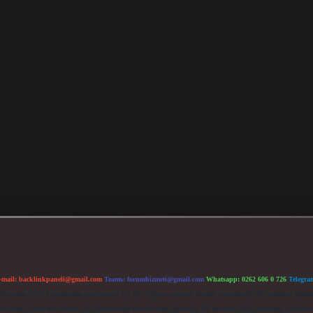
-mail:
backlinkpaneli@gmail.com
Teams:
forumhizmeti@gmail.com
Whatsapp: 0262 606 0 726
Telegra
im Kurumu (BTK) tarafından onaylanmış bir Yer Sağlayıcı olarak hizmet vermektedir. Bu nedenle, sited
 olup, siteye üye olarak bu sorumluluğu kabul etmiş sayılırlar. Bu internet sitesi, herhangi bir mark