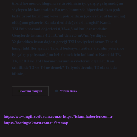
tiroid hormonu olduğunu ve tiroidinizin iyi çalışıp çalışmadığını
söyleyen bir kan testidir. Bu test, kanınızda hipertiroidizm (çok
fazla tiroid hormonu) veya hipotiroidizm (çok az tiroid hormonu)
olduğunu gösterir. Kanda tiroid değerleri hangisi? Kanda
TSH’nin normal değerleri 0,35–4,5 mU/ml arasındadır.
Gençlerde üst sınır 4,5 mU/ml’den 2,5 mU/ml’ye düşer.
Yaşlandıkça insan doğası gereği TSH seviyeleri artar. Tiroid
hangi tahliller içerir? Tiroid fonksiyon testleri, tiroidin yeterince
iyi çalışıp çalışmadığını belirlemek için kullanılır. Kandaki T3,
T4, T3RU ve TSH hormonlarının seviyelerini ölçerler. Kan
tahlilinde T3 ve T4 ne demek? Triiyodotironin, T3 olarak da
bilinir,…
Tiroid
Devamını okuyun
Yorum Bırak
Kan
Tahlilinde
Ne
Yazar
https://www.ingilizceforum.com.tr
https://islamihaberler.com.tr
https://hostingsektoru.com.tr
Sitemap