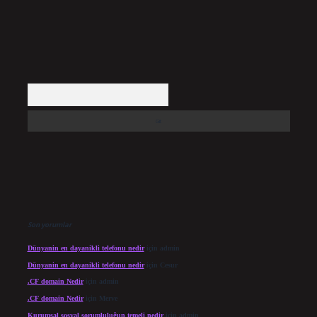
Arama
Son yorumlar
Dünyanin en dayanikli telefonu nedir
için
admin
Dünyanin en dayanikli telefonu nedir
için
Cesur
.CF domain Nedir
için
admin
.CF domain Nedir
için
Merve
Kurumsal sosyal sorumluluğun temeli nedir
için
admin