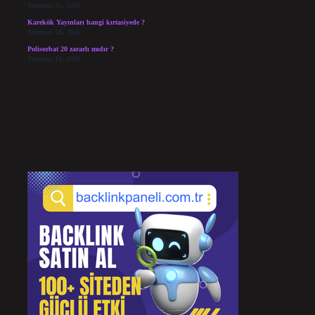
Temmuz 25, 2026
Karekök Yayınları hangi kırtasiyede ?
Temmuz 24, 2026
Polisorbat 20 zararlı mıdır ?
Temmuz 18, 2026