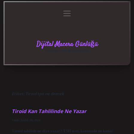
menüyü
Anasayfa
Gizlilik
Yasal
Hakkımızda
aç
Politikası
Uyarı
Dijital Macera Günlüğü
Teknolojiyle dolu eğlenceli keşifler!
Etiket:
Tiroid tpo ne demek
Tiroid Kan Tahlilinde Ne Yazar
Tarih: Aralık 30, 2024
Tiroid tahlilde ne diye yazar? TSH testi, kanınızda ne kadar