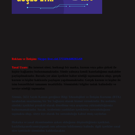
Reklam ve İletişim:
Skype: live:.cid.575569c608265c69
Yasal Uyarı:
Bu internet sitesi, herhangi bir marka, kurum veya şahıs şirketi ile
hiçbir bağlantısı bulunmamaktadır. Sitede yalnızca kendi hazırladığımız makaleler
paylaşılmaktadır. Burada yer alan içerikler haber niteliği taşımamakta olup, gerçek
kurum ve kişiler hakkında paylaşım yapılmamaktadır. Gerçek kurum ve kişiler ile
isim benzerlikleri tamamen tesadüfidir. Sitemizdeki bilgiler taslak halindedir ve
tavsiye niteliği taşımazlar.
Sitemiz, 5651 Sayılı Kanun gereğince Bilgi Teknolojileri ve İletişim Kurumu (BTK)
tarafından onaylanmış bir Yer Sağlayıcı olarak hizmet vermektedir. Bu nedenle,
sitedeki içerikleri proaktif olarak denetleme veya araştırma yükümlülüğümüz
bulunmamaktadır. Ancak, üyelerimiz yazdıkları içeriklerin sorumluluğunu
taşımakta olup, siteye üye olarak bu sorumluluğu kabul etmiş sayılırlar.
Hukuka ve yasal düzenlemelere aykırı olduğunu düşündüğünüz içerikleri,
backlinkpanelicomtr@gmail.com
adresine bildirmeniz halinde, ilgili içerikler yasal
süre içerisinde sitemizden kaldırılacaktır.