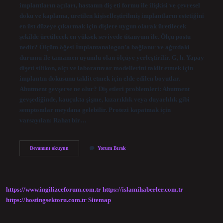
implantların açıları, hastanın diş eti formu ile ilişkisi ve çevresel
doku ve kaplama, üretilen kişiselleştirilmiş implantların estetiğini
en üst düzeye çıkarmak için dişlere uygun olarak üretilecek
şekilde üretilecek en yüksek seviyede titanyum ile. Ölçü postu
nedir? Ölçüm öğesi İmplantanalogon’a bağlanır ve ağızdaki
durumu ile tamamen uyumlu olan ölçüye yerleştirilir. G, h. Yapay
dişeti silikon, alçı ve laboratuvar modellerini taklit etmek için
implantın dokusunu taklit etmek için elde edilen boyutlar.
Abutment gevşerse ne olur? Diş etleri problemleri: Abutment
gevşediğinde, kauçukta şişme, kızarıklık veya duyarlılık gibi
semptomlar meydana gelebilir. Protezi kapatmak için
varsayılan: Rahat bir…
Ti
Devamını okuyun
Yorum Bırak
Base
Ne
Demek
https://www.ingilizceforum.com.tr
https://islamihaberler.com.tr
https://hostingsektoru.com.tr
Sitemap