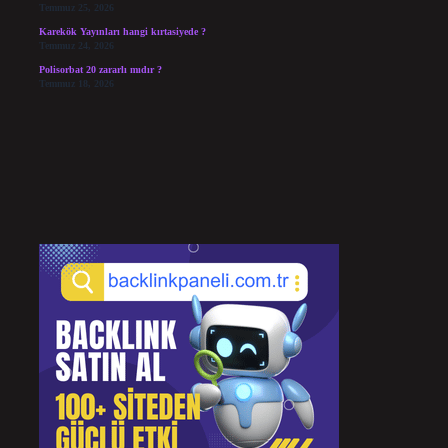
Temmuz 25, 2026
Karekök Yayınları hangi kırtasiyede ?
Temmuz 24, 2026
Polisorbat 20 zararlı mıdır ?
Temmuz 18, 2026