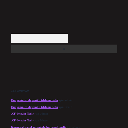
Arama
Son yorumlar
Dünyanin en dayanikli telefonu nedir
için
admin
Dünyanin en dayanikli telefonu nedir
için
Cesur
.CF domain Nedir
için
admin
.CF domain Nedir
için
Merve
Kurumsal sosyal sorumluluğun temeli nedir
için
admin