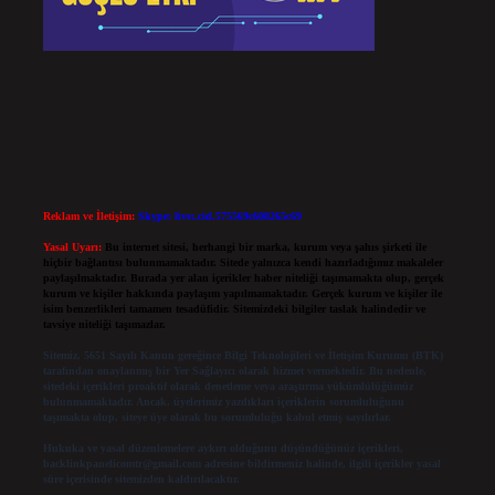
Reklam ve İletişim:
Skype: live:.cid.575569c608265c69
Yasal Uyarı:
Bu internet sitesi, herhangi bir marka, kurum veya şahıs şirketi ile
hiçbir bağlantısı bulunmamaktadır. Sitede yalnızca kendi hazırladığımız makaleler
paylaşılmaktadır. Burada yer alan içerikler haber niteliği taşımamakta olup, gerçek
kurum ve kişiler hakkında paylaşım yapılmamaktadır. Gerçek kurum ve kişiler ile
isim benzerlikleri tamamen tesadüfidir. Sitemizdeki bilgiler taslak halindedir ve
tavsiye niteliği taşımazlar.
Sitemiz, 5651 Sayılı Kanun gereğince Bilgi Teknolojileri ve İletişim Kurumu (BTK)
tarafından onaylanmış bir Yer Sağlayıcı olarak hizmet vermektedir. Bu nedenle,
sitedeki içerikleri proaktif olarak denetleme veya araştırma yükümlülüğümüz
bulunmamaktadır. Ancak, üyelerimiz yazdıkları içeriklerin sorumluluğunu
taşımakta olup, siteye üye olarak bu sorumluluğu kabul etmiş sayılırlar.
Hukuka ve yasal düzenlemelere aykırı olduğunu düşündüğünüz içerikleri,
backlinkpanelicomtr@gmail.com
adresine bildirmeniz halinde, ilgili içerikler yasal
süre içerisinde sitemizden kaldırılacaktır.