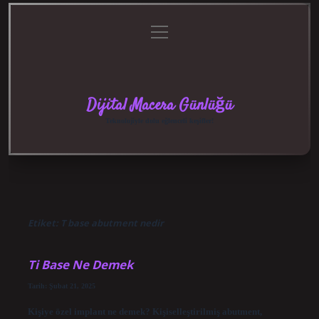
menüyü
Anasayfa
Gizlilik
Yasal
Hakkımızda
aç
Politikası
Uyarı
Dijital Macera Günlüğü
Teknolojiyle dolu eğlenceli keşifler!
Etiket:
T base abutment nedir
Ti Base Ne Demek
Tarih: Şubat 21, 2025
Kişiye özel implant ne demek? Kişiselleştirilmiş abutment,