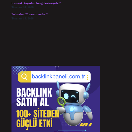
Karekök Yayınları hangi kırtasiyede ?
Temmuz 24, 2026
Polisorbat 20 zararlı mıdır ?
Temmuz 18, 2026