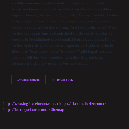
özelliklerinin tam sayılarla ifade edildiği veri kümeleridir.
Araştırma konusu hakkında sorulacak sorulardan elde edilen
değerler tam sayılardır (0, 1, 2, 3, … vb.). Örneğin, evli bir kadına
“Kaç çocuğunuz var?” diye sorarsanız, soruyu sorduğunuzda
cevap olarak ayrık veriler alırsınız. Nicel veri nedir örnek? Nicel
veriler yapılandırılmış ve istatistikseldir. Bu veriler sayılar ve
değerlerle ölçüldüğünden, veri analizi için çok uygundur. Bu tür
veriler testler, deneyler, anketler, raporlar ve ölçümler yoluyla
elde edilir. “Kaç tane?” veya “Ne kadar?” gibi kapalı soruları
yanıtlayabilirler: Veri örnekleri nelerdir? Bilginin ham,
işlenmemiş biçimine veri denir. Veri, serbest,…
Hangi
Devamını okuyun
Yorum Bırak
Cips
Daha
Az
Zararlı
https://www.ingilizceforum.com.tr
https://islamihaberler.com.tr
https://hostingsektoru.com.tr
Sitemap