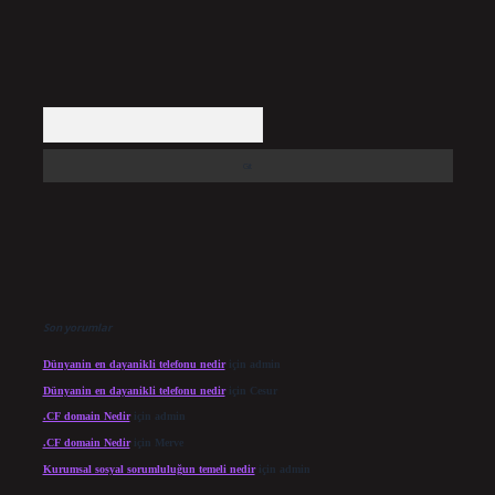
Arama
Son yorumlar
Dünyanin en dayanikli telefonu nedir
için
admin
Dünyanin en dayanikli telefonu nedir
için
Cesur
.CF domain Nedir
için
admin
.CF domain Nedir
için
Merve
Kurumsal sosyal sorumluluğun temeli nedir
için
admin