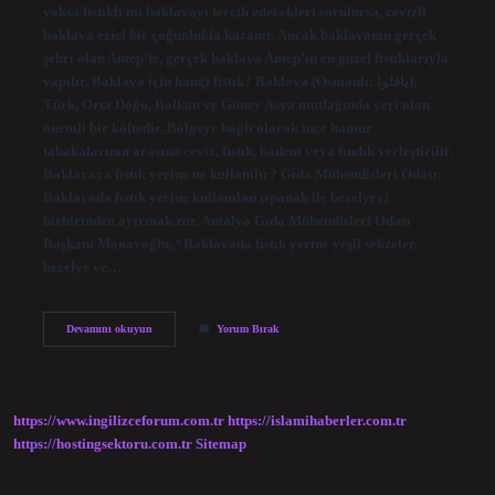
yoksa fıstıklı mı baklavayı tercih edecekleri sorulursa, cevizli
baklava ezici bir çoğunlukla kazanır. Ancak baklavanın gerçek
şehri olan Antep’te, gerçek baklava Antep’in en güzel fıstıklarıyla
yapılır. Baklava için hangi fıstık? Baklava (Osmanlı: باقلوا),
Türk, Orta Doğu, Balkan ve Güney Asya mutfağında yeri olan
önemli bir köftedir. Bölgeye bağlı olarak ince hamur
tabakalarının arasına ceviz, fıstık, badem veya fındık yerleştirilir.
Baklavaya fıstık yerine ne kullanılır? Gıda Mühendisleri Odası:
Baklavada fıstık yerine kullanılan ıspanak ile bezelyeyi
birbirinden ayırmak zor. Antalya Gıda Mühendisleri Odası
Başkanı Manavoğlu, “Baklavada fıstık yerine yeşil sebzeler,
bezelye ve…
Baklava
Devamını okuyun
Yorum Bırak
Fistikli
Mi
Cevizli
Mi
https://www.ingilizceforum.com.tr
https://islamihaberler.com.tr
https://hostingsektoru.com.tr
Sitemap