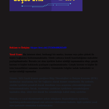
Reklam ve İletişim:
Skype: live:.cid.575569c608265c69
Yasal Uyarı:
Bu internet sitesi, herhangi bir marka, kurum veya şahıs şirketi ile
hiçbir bağlantısı bulunmamaktadır. Sitede yalnızca kendi hazırladığımız makaleler
paylaşılmaktadır. Burada yer alan içerikler haber niteliği taşımamakta olup, gerçek
kurum ve kişiler hakkında paylaşım yapılmamaktadır. Gerçek kurum ve kişiler ile
isim benzerlikleri tamamen tesadüfidir. Sitemizdeki bilgiler taslak halindedir ve
tavsiye niteliği taşımazlar.
Sitemiz, 5651 Sayılı Kanun gereğince Bilgi Teknolojileri ve İletişim Kurumu (BTK)
tarafından onaylanmış bir Yer Sağlayıcı olarak hizmet vermektedir. Bu nedenle,
sitedeki içerikleri proaktif olarak denetleme veya araştırma yükümlülüğümüz
bulunmamaktadır. Ancak, üyelerimiz yazdıkları içeriklerin sorumluluğunu
taşımakta olup, siteye üye olarak bu sorumluluğu kabul etmiş sayılırlar.
Hukuka ve yasal düzenlemelere aykırı olduğunu düşündüğünüz içerikleri,
backlinkpanelicomtr@gmail.com
adresine bildirmeniz halinde, ilgili içerikler yasal
süre içerisinde sitemizden kaldırılacaktır.