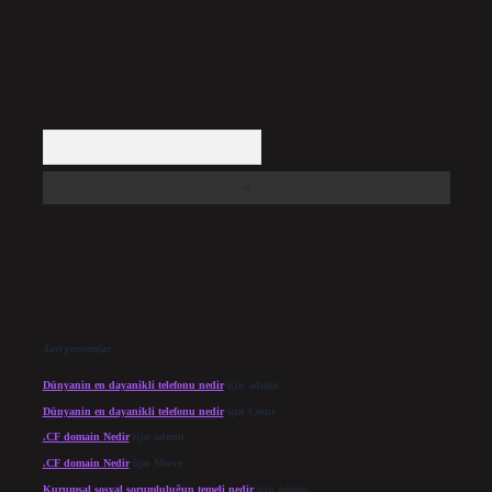
Arama
Son yorumlar
Dünyanin en dayanikli telefonu nedir
için
admin
Dünyanin en dayanikli telefonu nedir
için
Cesur
.CF domain Nedir
için
admin
.CF domain Nedir
için
Merve
Kurumsal sosyal sorumluluğun temeli nedir
için
admin