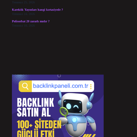
Temmuz 25, 2026
Karekök Yayınları hangi kırtasiyede ?
Temmuz 24, 2026
Polisorbat 20 zararlı mıdır ?
Temmuz 18, 2026