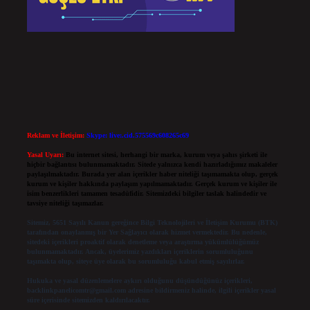
Reklam ve İletişim:
Skype: live:.cid.575569c608265c69
Yasal Uyarı:
Bu internet sitesi, herhangi bir marka, kurum veya şahıs şirketi ile
hiçbir bağlantısı bulunmamaktadır. Sitede yalnızca kendi hazırladığımız makaleler
paylaşılmaktadır. Burada yer alan içerikler haber niteliği taşımamakta olup, gerçek
kurum ve kişiler hakkında paylaşım yapılmamaktadır. Gerçek kurum ve kişiler ile
isim benzerlikleri tamamen tesadüfidir. Sitemizdeki bilgiler taslak halindedir ve
tavsiye niteliği taşımazlar.
Sitemiz, 5651 Sayılı Kanun gereğince Bilgi Teknolojileri ve İletişim Kurumu (BTK)
tarafından onaylanmış bir Yer Sağlayıcı olarak hizmet vermektedir. Bu nedenle,
sitedeki içerikleri proaktif olarak denetleme veya araştırma yükümlülüğümüz
bulunmamaktadır. Ancak, üyelerimiz yazdıkları içeriklerin sorumluluğunu
taşımakta olup, siteye üye olarak bu sorumluluğu kabul etmiş sayılırlar.
Hukuka ve yasal düzenlemelere aykırı olduğunu düşündüğünüz içerikleri,
backlinkpanelicomtr@gmail.com
adresine bildirmeniz halinde, ilgili içerikler yasal
süre içerisinde sitemizden kaldırılacaktır.