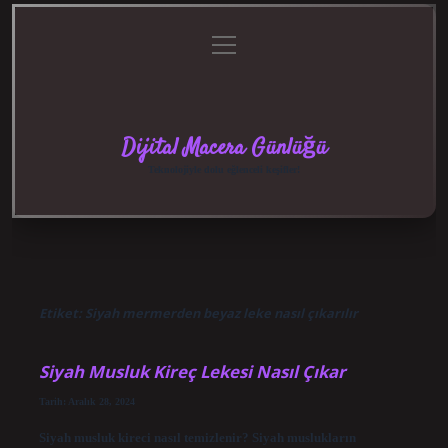
menüyü
Anasayfa
Gizlilik
Yasal
Hakkımızda
aç
Politikası
Uyarı
Dijital Macera Günlüğü
Teknolojiyle dolu eğlenceli keşifler!
Etiket:
Siyah mermerden beyaz leke nasıl çıkarılır
Siyah Musluk Kireç Lekesi Nasıl Çıkar
Tarih: Aralık 28, 2024
Siyah musluk kireci nasıl temizlenir? Siyah muslukların