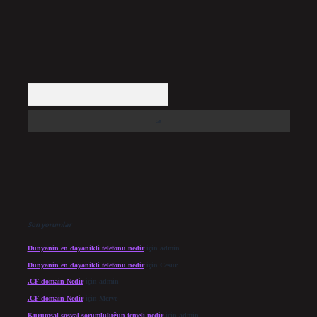
Arama
Son yorumlar
Dünyanin en dayanikli telefonu nedir
için
admin
Dünyanin en dayanikli telefonu nedir
için
Cesur
.CF domain Nedir
için
admin
.CF domain Nedir
için
Merve
Kurumsal sosyal sorumluluğun temeli nedir
için
admin