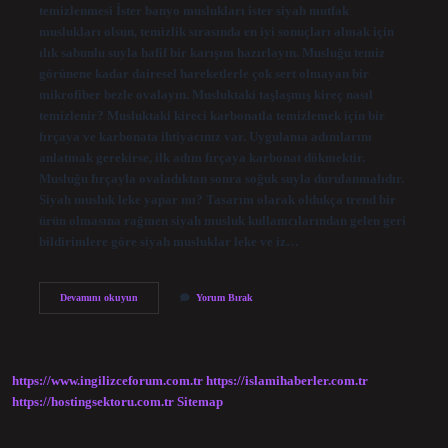
temizlenmesi İster banyo muslukları ister siyah mutfak
muslukları olsun, temizlik sırasında en iyi sonuçları almak için
ılık sabunlu suyla hafif bir karışım hazırlayın. Musluğu temiz
görünene kadar dairesel hareketlerle çok sert olmayan bir
mikrofiber bezle ovalayın. Musluktaki taşlaşmış kireç nasıl
temizlenir? Musluktaki kireci karbonatla temizlemek için bir
fırçaya ve karbonata ihtiyacınız var. Uygulama adımlarını
anlatmak gerekirse, ilk adım fırçaya karbonat dökmektir.
Musluğu fırçayla ovaladıktan sonra soğuk suyla durulanmalıdır.
Siyah musluk leke yapar mı? Tasarım olarak oldukça trend bir
ürün olmasına rağmen siyah musluk kullanıcılarından gelen geri
bildirimlere göre siyah musluklar leke ve iz…
Siyah
Devamını okuyun
Yorum Bırak
Musluk
Kireç
Lekesi
Nasıl
Çıkar
https://www.ingilizceforum.com.tr
https://islamihaberler.com.tr
https://hostingsektoru.com.tr
Sitemap