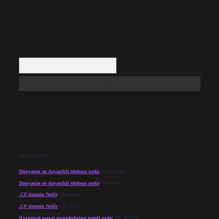
Arama
Son yorumlar
Dünyanin en dayanikli telefonu nedir
için
admin
Dünyanin en dayanikli telefonu nedir
için
Cesur
.CF domain Nedir
için
admin
.CF domain Nedir
için
Merve
Kurumsal sosyal sorumluluğun temeli nedir
için
admin