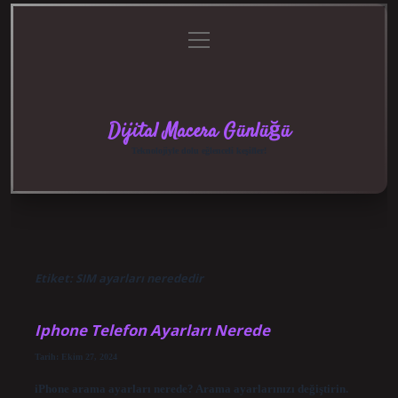
menüyü
Anasayfa
Gizlilik
Yasal
Hakkımızda
aç
Politikası
Uyarı
Dijital Macera Günlüğü
Teknolojiyle dolu eğlenceli keşifler!
Etiket:
SIM ayarları nerededir
Iphone Telefon Ayarları Nerede
Tarih: Ekim 27, 2024
iPhone arama ayarları nerede? Arama ayarlarınızı değiştirin.