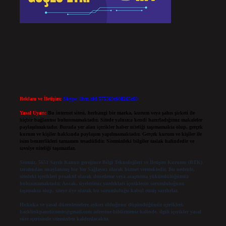
Reklam ve İletişim:
Skype: live:.cid.575569c608265c69
Yasal Uyarı:
Bu internet sitesi, herhangi bir marka, kurum veya şahıs şirketi ile
hiçbir bağlantısı bulunmamaktadır. Sitede yalnızca kendi hazırladığımız makaleler
paylaşılmaktadır. Burada yer alan içerikler haber niteliği taşımamakta olup, gerçek
kurum ve kişiler hakkında paylaşım yapılmamaktadır. Gerçek kurum ve kişiler ile
isim benzerlikleri tamamen tesadüfidir. Sitemizdeki bilgiler taslak halindedir ve
tavsiye niteliği taşımazlar.
Sitemiz, 5651 Sayılı Kanun gereğince Bilgi Teknolojileri ve İletişim Kurumu (BTK)
tarafından onaylanmış bir Yer Sağlayıcı olarak hizmet vermektedir. Bu nedenle,
sitedeki içerikleri proaktif olarak denetleme veya araştırma yükümlülüğümüz
bulunmamaktadır. Ancak, üyelerimiz yazdıkları içeriklerin sorumluluğunu
taşımakta olup, siteye üye olarak bu sorumluluğu kabul etmiş sayılırlar.
Hukuka ve yasal düzenlemelere aykırı olduğunu düşündüğünüz içerikleri,
backlinkpanelicomtr@gmail.com
adresine bildirmeniz halinde, ilgili içerikler yasal
süre içerisinde sitemizden kaldırılacaktır.