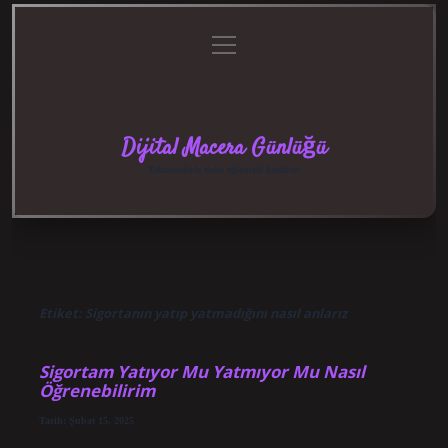
menüyü
Anasayfa
Gizlilik
Yasal
Hakkımızda
aç
Politikası
Uyarı
Dijital Macera Günlüğü
Teknolojiyle dolu eğlenceli keşifler!
Etiket:
Sigortanın yatıp yatmadığını nasıl anlarız
Sigortam Yatıyor Mu Yatmıyor Mu Nasıl
Öğrenebilirim
Tarih: Şubat 15, 2025