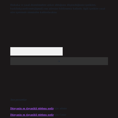
Hukuka ve yasal düzenlemelere aykırı olduğunu düşündüğünüz içerikleri,
backlinkpanelicomtr@gmail.com
adresine bildirmeniz halinde, ilgili içerikler yasal
süre içerisinde sitemizden kaldırılacaktır.
Arama
Son yorumlar
Dünyanin en dayanikli telefonu nedir
için
admin
Dünyanin en dayanikli telefonu nedir
için
Cesur