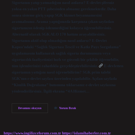
Sigortanın yatıp yatmadığını nasıl anlarız? E-devlet şifreniz
yoksa en yakın PTT şubesinden almanız gerekmektedir. Daha
sonra sisteme giriş yapıp SGK hizmet beyannamesini
aratmalısınız. Arama yaptığınızda karşınıza çıkan sayfadan
sigortanızın ödenip ödenmediğini kolayca öğrenebilirsiniz.
Alternatif olarak SGK ALO 170 hattını arayabilirsiniz.
Sigortanın aktif olup olmadığını nasıl anlarız? E-Devlet
Kapısı’ndaki “Sağlık Sigortası Tescil ve Katkı Payı Sorgulama”
uygulamasını kullanarak sağlık sigorta durumunuzu veya
sigortacılık faaliyetinizi hızlı ve güvenli bir şekilde öğrenebilir,
tüm işlemlerinizi rahatlıkla gerçekleştirebilirsiniz.
E-devletten
sigortamın yattığını nasıl öğrenebilirim? SGK prim talebi
SGK’nın e-devlet sayfası üzerinden yapılabilir. Açılan sayfada
“Kimlik Doğrulama” butonuna tıklarsanız e-devlet sayfasına
yönlendirilirsiniz. İlgili ekrana “4A Hizmet…
Sigortam
Devamını okuyun
Yorum Bırak
Yatıyor
Mu
Yatmıyor
Mu
Nasıl
https://www.ingilizceforum.com.tr
https://islamihaberler.com.tr
Öğrenebilirim