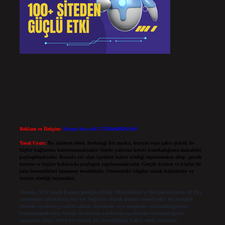
Reklam ve İletişim:
Skype: live:.cid.575569c608265c69
Yasal Uyarı:
Bu internet sitesi, herhangi bir marka, kurum veya şahıs şirketi ile
hiçbir bağlantısı bulunmamaktadır. Sitede yalnızca kendi hazırladığımız makaleler
paylaşılmaktadır. Burada yer alan içerikler haber niteliği taşımamakta olup, gerçek
kurum ve kişiler hakkında paylaşım yapılmamaktadır. Gerçek kurum ve kişiler ile
isim benzerlikleri tamamen tesadüfidir. Sitemizdeki bilgiler taslak halindedir ve
tavsiye niteliği taşımazlar.
Sitemiz, 5651 Sayılı Kanun gereğince Bilgi Teknolojileri ve İletişim Kurumu (BTK)
tarafından onaylanmış bir Yer Sağlayıcı olarak hizmet vermektedir. Bu nedenle,
sitedeki içerikleri proaktif olarak denetleme veya araştırma yükümlülüğümüz
bulunmamaktadır. Ancak, üyelerimiz yazdıkları içeriklerin sorumluluğunu
taşımakta olup, siteye üye olarak bu sorumluluğu kabul etmiş sayılırlar.