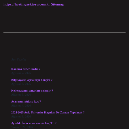
https://hostingsektoru.com.tr
Sitemap
Sidebar
Son Yazılar
Kanama türleri nedir ?
Ağustos 7, 2026
Bilgisayarın açma tuşu hangisi ?
Ağustos 6, 2026
Kelle paçanın zararları nelerdir ?
Ağustos 5, 2026
Avanosun nüfusu kaç ?
Ağustos 4, 2026
2024-2025 Açık Üniversite Kayıtları Ne Zaman Yapılacak ?
Ağustos 3, 2026
Ayvalık İzmir arası otobüs kaç TL ?
Temmuz 27, 2026