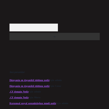
Arama
Son yorumlar
Dünyanin en dayanikli telefonu nedir
için
admin
Dünyanin en dayanikli telefonu nedir
için
Cesur
.CF domain Nedir
için
admin
.CF domain Nedir
için
Merve
Kurumsal sosyal sorumluluğun temeli nedir
için
admin