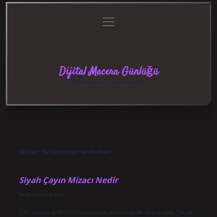
menüyü
Anasayfa
Gizlilik
Yasal
Hakkımızda
aç
Politikası
Uyarı
Dijital Macera Günlüğü
Teknolojiyle dolu eğlenceli keşifler!
Etiket:
Sıcak mizaç ne demek
Siyah Çayın Mizacı Nedir
Tarih: Ekim 19, 2024
Çay mizacı nedir? Aslında çayın mizacı sıcak ve kurudur. Sıcak