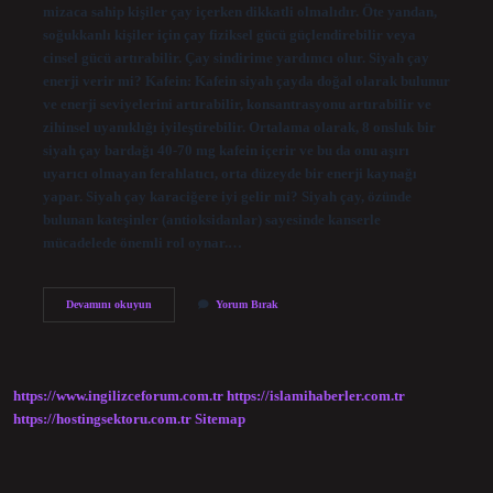
mizaca sahip kişiler çay içerken dikkatli olmalıdır. Öte yandan,
soğukkanlı kişiler için çay fiziksel gücü güçlendirebilir veya
cinsel gücü artırabilir. Çay sindirime yardımcı olur. Siyah çay
enerji verir mi? Kafein: Kafein siyah çayda doğal olarak bulunur
ve enerji seviyelerini artırabilir, konsantrasyonu artırabilir ve
zihinsel uyanıklığı iyileştirebilir. Ortalama olarak, 8 onsluk bir
siyah çay bardağı 40-70 mg kafein içerir ve bu da onu aşırı
uyarıcı olmayan ferahlatıcı, orta düzeyde bir enerji kaynağı
yapar. Siyah çay karaciğere iyi gelir mi? Siyah çay, özünde
bulunan kateşinler (antioksidanlar) sayesinde kanserle
mücadelede önemli rol oynar.…
Siyah
Devamını okuyun
Yorum Bırak
Çayın
Mizacı
Nedir
https://www.ingilizceforum.com.tr
https://islamihaberler.com.tr
https://hostingsektoru.com.tr
Sitemap