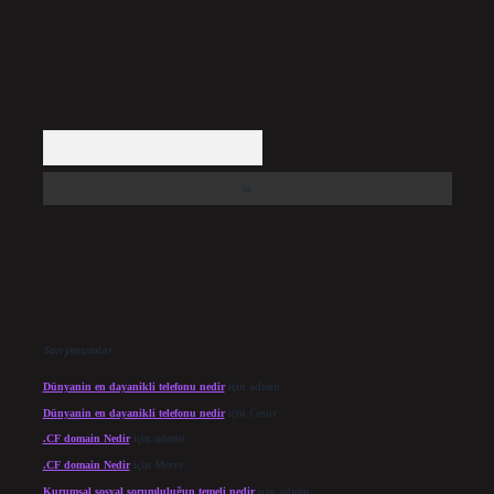
Arama
Son yorumlar
Dünyanin en dayanikli telefonu nedir
için
admin
Dünyanin en dayanikli telefonu nedir
için
Cesur
.CF domain Nedir
için
admin
.CF domain Nedir
için
Merve
Kurumsal sosyal sorumluluğun temeli nedir
için
admin