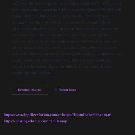
sağlayan, kasılma ve gevşeme özelliğine sahip halka şeklinde bir
kas oluşumudur. Amerikan Tıbbi Sistem dediğimiz AMS 800 adlı
yapay sfinkter; Dünyadaki en gelişmiş sfinkterdir. Sfinkter
üretimi dünyada sadece bir firma tarafından yapılmaktadır.
Sfinkter nerelerde var? Çeşitli hastalıklar veya bazı ameliyatlar
sırasında idrar sfinkter kaslarının istem dışı hasar görmesi
sonucu oluşur. Erkeklerde sfinkter prostatın hemen altında yer
alır ve üretrayı çevreleyen bir kas plakasıdır. Sfinkter kasları
nelerdir? Sfinkter, vücuttaki herhangi bir açıklığı açmaktan veya
kapatmaktan sorumlu olan ve o açıklığı bir daire şeklinde
çevreleyen bir kastır. İnsan vücudunda 40’tan fazla sfinkter
vardır. Bu sfinkterlerin…
Kaç
Devamını okuyun
Yorum Bırak
Tane
Sfinkter
Var
https://www.ingilizceforum.com.tr
https://islamihaberler.com.tr
https://hostingsektoru.com.tr
Sitemap