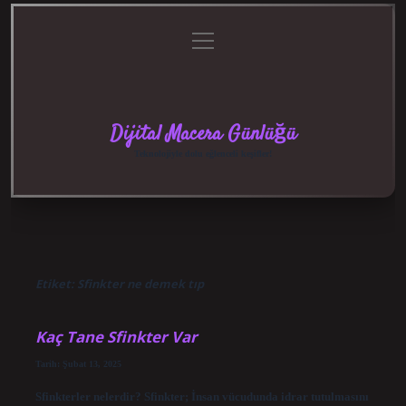
menüyü
Anasayfa
Gizlilik
Yasal
Hakkımızda
aç
Politikası
Uyarı
Dijital Macera Günlüğü
Teknolojiyle dolu eğlenceli keşifler!
Etiket:
Sfinkter ne demek tıp
Kaç Tane Sfinkter Var
Tarih: Şubat 13, 2025
Sfinkterler nelerdir? Sfinkter; İnsan vücudunda idrar tutulmasını