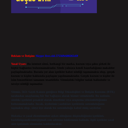
Reklam ve İletişim:
Skype: live:.cid.575569c608265c69
Yasal Uyarı:
Bu internet sitesi, herhangi bir marka, kurum veya şahıs şirketi ile
hiçbir bağlantısı bulunmamaktadır. Sitede yalnızca kendi hazırladığımız makaleler
paylaşılmaktadır. Burada yer alan içerikler haber niteliği taşımamakta olup, gerçek
kurum ve kişiler hakkında paylaşım yapılmamaktadır. Gerçek kurum ve kişiler ile
isim benzerlikleri tamamen tesadüfidir. Sitemizdeki bilgiler taslak halindedir ve
tavsiye niteliği taşımazlar.
Sitemiz, 5651 Sayılı Kanun gereğince Bilgi Teknolojileri ve İletişim Kurumu (BTK)
tarafından onaylanmış bir Yer Sağlayıcı olarak hizmet vermektedir. Bu nedenle,
sitedeki içerikleri proaktif olarak denetleme veya araştırma yükümlülüğümüz
bulunmamaktadır. Ancak, üyelerimiz yazdıkları içeriklerin sorumluluğunu
taşımakta olup, siteye üye olarak bu sorumluluğu kabul etmiş sayılırlar.
Hukuka ve yasal düzenlemelere aykırı olduğunu düşündüğünüz içerikleri,
backlinkpanelicomtr@gmail.com
adresine bildirmeniz halinde, ilgili içerikler yasal
süre içerisinde sitemizden kaldırılacaktır.