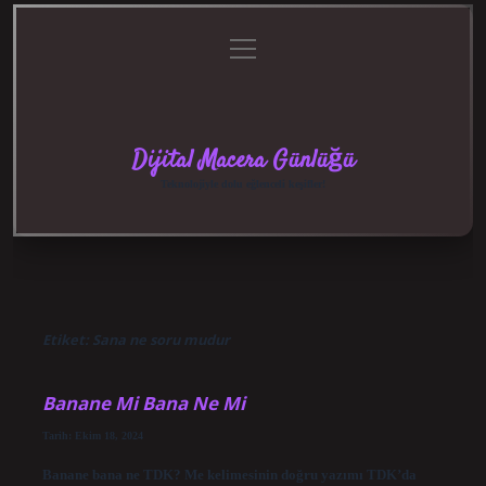
menüyü
Anasayfa
Gizlilik
Yasal
Hakkımızda
aç
Politikası
Uyarı
Dijital Macera Günlüğü
Teknolojiyle dolu eğlenceli keşifler!
Etiket:
Sana ne soru mudur
Banane Mi Bana Ne Mi
Tarih: Ekim 18, 2024
Banane bana ne TDK? Me kelimesinin doğru yazımı TDK’da