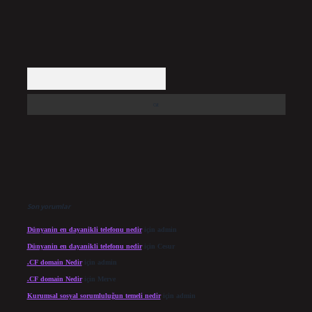
Arama
Son yorumlar
Dünyanin en dayanikli telefonu nedir
için
admin
Dünyanin en dayanikli telefonu nedir
için
Cesur
.CF domain Nedir
için
admin
.CF domain Nedir
için
Merve
Kurumsal sosyal sorumluluğun temeli nedir
için
admin