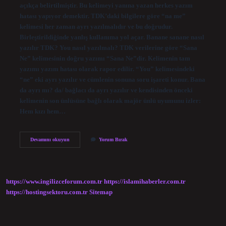
açıkça belirtilmiştir. Bu kelimeyi yanına yazan herkes yazım
hatası yapıyor demektir. TDK’daki bilgilere göre “na me”
kelimesi her zaman ayrı yazılmalıdır ve bu doğrudur.
Birleştirildiğinde yanlış kullanıma yol açar. Banane sanane nasıl
yazılır TDK? You nasıl yazılmalı? TDK verilerine göre “Sana
Ne” kelimesinin doğru yazımı “Sana Ne”dir. Kelimenin tam
yazımı yazım hatası olarak rapor edilir. “You” kelimesindeki
“ne” eki ayrı yazılır ve cümlenin sonuna soru işareti konur. Bana
da ayrı mı? da/ bağlacı da ayrı yazılır ve kendisinden önceki
kelimenin son ünlüsüne bağlı olarak majör ünlü uyumunu izler:
Hem kızı hem…
Banane
Devamını okuyun
Yorum Bırak
Mi
Bana
Ne
Mi
https://www.ingilizceforum.com.tr
https://islamihaberler.com.tr
https://hostingsektoru.com.tr
Sitemap