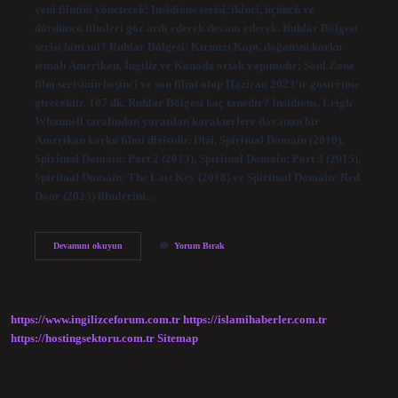
yeni filmini yönetecek! Insidious serisi, ikinci, üçüncü ve
dördüncü filmleri göz ardı ederek devam edecek. Ruhlar Bölgesi
serisi bitti mi? Ruhlar Bölgesi: Kırmızı Kapı, doğaüstü korku
temalı Amerikan, İngiliz ve Kanada ortak yapımıdır; Soul Zone
film serisinin beşinci ve son filmi olup Haziran 2023’te gösterime
girecektir. 107 dk. Ruhlar Bölgesi kaç tanedir? Insidious, Leigh
Whannell tarafından yaratılan karakterlere dayanan bir
Amerikan korku filmi dizisidir. Dizi, Spiritual Domain (2010),
Spiritual Domain: Part 2 (2013), Spiritual Domain: Part 3 (2015),
Spiritual Domain: The Last Key (2018) ve Spiritual Domain: Red
Door (2023) filmlerini…
Ruhlar
Devamını okuyun
Yorum Bırak
Bölgesi
6
Var
Mı
https://www.ingilizceforum.com.tr
https://islamihaberler.com.tr
https://hostingsektoru.com.tr
Sitemap