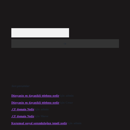
Arama
Son yorumlar
Dünyanin en dayanikli telefonu nedir
için
admin
Dünyanin en dayanikli telefonu nedir
için
Cesur
.CF domain Nedir
için
admin
.CF domain Nedir
için
Merve
Kurumsal sosyal sorumluluğun temeli nedir
için
admin