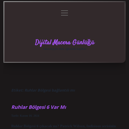
menüyü
Anasayfa
Gizlilik
Yasal
Hakkımızda
aç
Politikası
Uyarı
Dijital Macera Günlüğü
Teknolojiyle dolu eğlenceli keşifler!
Etiket:
Ruhlar Bölgesi bağlantılı mı
Ruhlar Bölgesi 6 Var Mı
Tarih: Kasım 10, 2024
Ruhlar Bölgesi 6 çıkacak mı? Patrick Wilson, Indisious serisinin