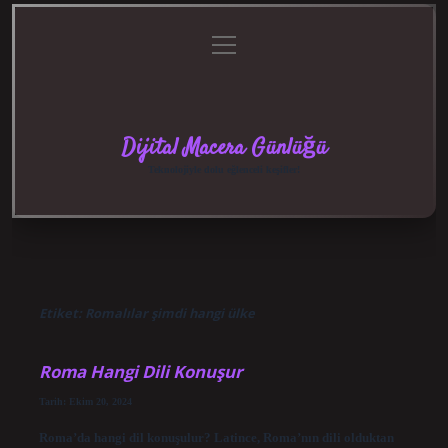
menüyü
Anasayfa
Gizlilik
Yasal
Hakkımızda
aç
Politikası
Uyarı
Dijital Macera Günlüğü
Teknolojiyle dolu eğlenceli keşifler!
Etiket:
Romalılar şimdi hangi ülke
Roma Hangi Dili Konuşur
Tarih: Ekim 20, 2024
Roma’da hangi dil konuşulur? Latince, Roma’nın dili olduktan