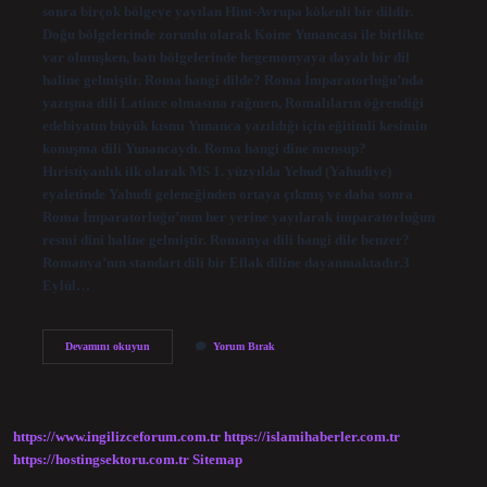
sonra birçok bölgeye yayılan Hint-Avrupa kökenli bir dildir.
Doğu bölgelerinde zorunlu olarak Koine Yunancası ile birlikte
var olmuşken, batı bölgelerinde hegemonyaya dayalı bir dil
haline gelmiştir. Roma hangi dilde? Roma İmparatorluğu’nda
yazışma dili Latince olmasına rağmen, Romalıların öğrendiği
edebiyatın büyük kısmı Yunanca yazıldığı için eğitimli kesimin
konuşma dili Yunancaydı. Roma hangi dine mensup?
Hıristiyanlık ilk olarak MS 1. yüzyılda Yehud (Yahudiye)
eyaletinde Yahudi geleneğinden ortaya çıkmış ve daha sonra
Roma İmparatorluğu’nun her yerine yayılarak imparatorluğun
resmi dini haline gelmiştir. Romanya dili hangi dile benzer?
Romanya’nın standart dili bir Eflak diline dayanmaktadır.3
Eylül…
Roma
Devamını okuyun
Yorum Bırak
Hangi
Dili
Konuşur
https://www.ingilizceforum.com.tr
https://islamihaberler.com.tr
https://hostingsektoru.com.tr
Sitemap