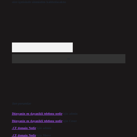
süre içerisinde sitemizden kaldırılacaktır.
Arama
Son yorumlar
Dünyanin en dayanikli telefonu nedir
için
admin
Dünyanin en dayanikli telefonu nedir
için
Cesur
.CF domain Nedir
için
admin
.CF domain Nedir
için
Merve