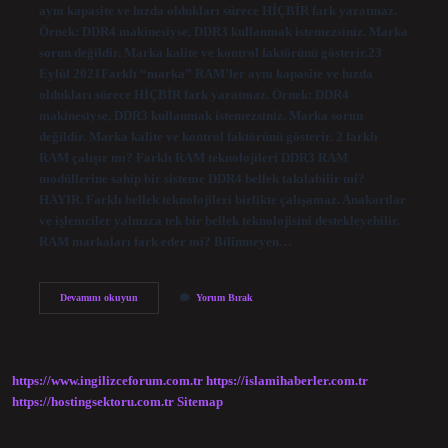
aynı kapasite ve hızda oldukları sürece HİÇBİR fark yaratmaz.
Örnek: DDR4 makinesiyse, DDR3 kullanmak istemezsiniz. Marka
sorun değildir. Marka kalite ve kontrol faktörünü gösterir.23
Eylül 2021Farklı “marka” RAM’ler aynı kapasite ve hızda
oldukları sürece HİÇBİR fark yaratmaz. Örnek: DDR4
makinesiyse, DDR3 kullanmak istemezsiniz. Marka sorun
değildir. Marka kalite ve kontrol faktörünü gösterir. 2 farklı
RAM çalışır mı? Farklı RAM teknolojileri DDR3 RAM
modüllerine sahip bir sisteme DDR4 bellek takılabilir mi?
HAYIR. Farklı bellek teknolojileri birlikte çalışamaz. Anakartlar
ve işlemciler yalnızca tek bir bellek teknolojisini destekleyebilir.
RAM markaları fark eder mi? Bilinmeyen…
Farklı
Devamını okuyun
Yorum Bırak
Marka
Ramler
Çalışır
Mı
https://www.ingilizceforum.com.tr
https://islamihaberler.com.tr
https://hostingsektoru.com.tr
Sitemap