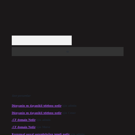
Arama
Son yorumlar
Dünyanin en dayanikli telefonu nedir
için
admin
Dünyanin en dayanikli telefonu nedir
için
Cesur
.CF domain Nedir
için
admin
.CF domain Nedir
için
Merve
Kurumsal sosyal sorumluluğun temeli nedir
için
admin