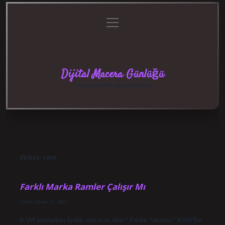
menüyü
Anasayfa
Gizlilik
Yasal
Hakkımızda
aç
Politikası
Uyarı
Dijital Macera Günlüğü
Teknolojiyle dolu eğlenceli keşifler!
Etiket:
ram
Farklı Marka Ramler Çalışır Mı
Tarih: Nisan 17, 2025
RAM markaları farklı olursa ne olur? Farklı “marka” RAM’ler