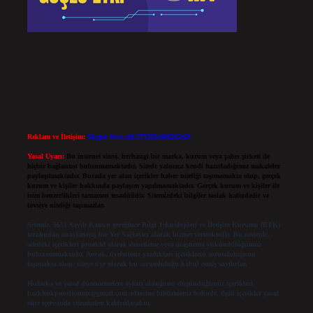
Reklam ve İletişim:
Skype: live:.cid.575569c608265c69
Yasal Uyarı:
Bu internet sitesi, herhangi bir marka, kurum veya şahıs şirketi ile
hiçbir bağlantısı bulunmamaktadır. Sitede yalnızca kendi hazırladığımız makaleler
paylaşılmaktadır. Burada yer alan içerikler haber niteliği taşımamakta olup, gerçek
kurum ve kişiler hakkında paylaşım yapılmamaktadır. Gerçek kurum ve kişiler ile
isim benzerlikleri tamamen tesadüfidir. Sitemizdeki bilgiler taslak halindedir ve
tavsiye niteliği taşımazlar.
Sitemiz, 5651 Sayılı Kanun gereğince Bilgi Teknolojileri ve İletişim Kurumu (BTK)
tarafından onaylanmış bir Yer Sağlayıcı olarak hizmet vermektedir. Bu nedenle,
sitedeki içerikleri proaktif olarak denetleme veya araştırma yükümlülüğümüz
bulunmamaktadır. Ancak, üyelerimiz yazdıkları içeriklerin sorumluluğunu
taşımakta olup, siteye üye olarak bu sorumluluğu kabul etmiş sayılırlar.
Hukuka ve yasal düzenlemelere aykırı olduğunu düşündüğünüz içerikleri,
backlinkpanelicomtr@gmail.com
adresine bildirmeniz halinde, ilgili içerikler yasal
süre içerisinde sitemizden kaldırılacaktır.