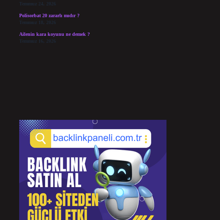
Temmuz 24, 2026
Polisorbat 20 zararlı mıdır ?
Temmuz 18, 2026
Ailenin kara koyunu ne demek ?
Temmuz 16, 2026