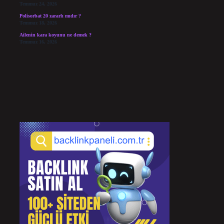
Temmuz 24, 2026
Polisorbat 20 zararlı mıdır ?
Temmuz 18, 2026
Ailenin kara koyunu ne demek ?
Temmuz 16, 2026