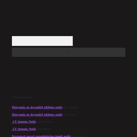
Arama
Son yorumlar
Dünyanin en dayanikli telefonu nedir
için
admin
Dünyanin en dayanikli telefonu nedir
için
Cesur
.CF domain Nedir
için
admin
.CF domain Nedir
için
Merve
Kurumsal sosyal sorumluluğun temeli nedir
için
admin