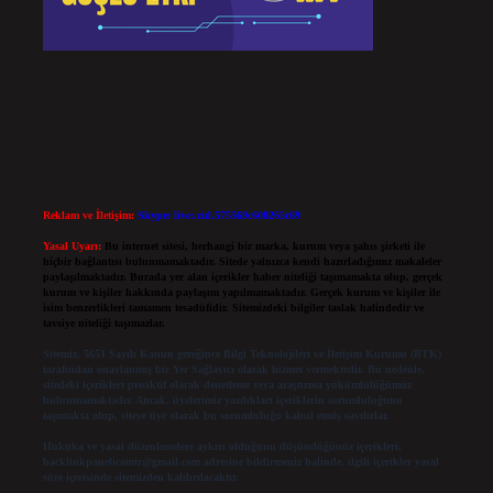
Reklam ve İletişim:
Skype: live:.cid.575569c608265c69
Yasal Uyarı:
Bu internet sitesi, herhangi bir marka, kurum veya şahıs şirketi ile
hiçbir bağlantısı bulunmamaktadır. Sitede yalnızca kendi hazırladığımız makaleler
paylaşılmaktadır. Burada yer alan içerikler haber niteliği taşımamakta olup, gerçek
kurum ve kişiler hakkında paylaşım yapılmamaktadır. Gerçek kurum ve kişiler ile
isim benzerlikleri tamamen tesadüfidir. Sitemizdeki bilgiler taslak halindedir ve
tavsiye niteliği taşımazlar.
Sitemiz, 5651 Sayılı Kanun gereğince Bilgi Teknolojileri ve İletişim Kurumu (BTK)
tarafından onaylanmış bir Yer Sağlayıcı olarak hizmet vermektedir. Bu nedenle,
sitedeki içerikleri proaktif olarak denetleme veya araştırma yükümlülüğümüz
bulunmamaktadır. Ancak, üyelerimiz yazdıkları içeriklerin sorumluluğunu
taşımakta olup, siteye üye olarak bu sorumluluğu kabul etmiş sayılırlar.
Hukuka ve yasal düzenlemelere aykırı olduğunu düşündüğünüz içerikleri,
backlinkpanelicomtr@gmail.com
adresine bildirmeniz halinde, ilgili içerikler yasal
süre içerisinde sitemizden kaldırılacaktır.