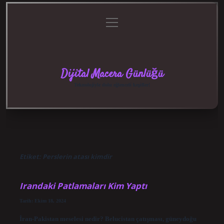
menüyü
Anasayfa
Gizlilik
Yasal
Hakkımızda
aç
Politikası
Uyarı
Dijital Macera Günlüğü
Teknolojiyle dolu eğlenceli keşifler!
Etiket:
Perslerin atası kimdir
Irandaki Patlamaları Kim Yaptı
Tarih: Ekim 18, 2024
İran-Pakistan meselesi nedir? Belucistan çatışması, güneydoğu