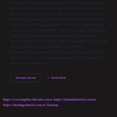
İran’da ve Pakistan’ın batısında büyük bir toprak parçası olan
Belucistan bölgesinin kurtuluşu için 1948’den beri devam eden
bir çatışmadır. Pakistan bu ayrılıkçı harekete çok sert müdahale
ediyor. İran eskiden hangi devletin? Ülkenin adı MÖ 6. yüzyıldan
1935’e kadar “Pers İmparatorluğu” ve “Persia” gibi isimlerle
anılırken, bu yıl Şah Rıza Pehlevi uluslararası toplumdan bundan
sonra “İran” isminin kullanılmasını istedi. İran’ın kurucusu
kimdir? İran Şahı (1925-1941), Pehlevi hanedanının kurucusu. Şii
alim, İran İslam Devrimi’nin lideri ve İran İslam
Cumhuriyeti’nin kurucusu. Persler İrana ne zaman geldi? M.Ö.
550: Pers İmparatorluğu’nun kuruluşu. M.Ö. 330: Makedonya
Kralı Büyük İskender’in…
Irandaki
Devamını okuyun
Yorum Bırak
Patlamaları
Kim
Yaptı
https://www.ingilizceforum.com.tr
https://islamihaberler.com.tr
https://hostingsektoru.com.tr
Sitemap