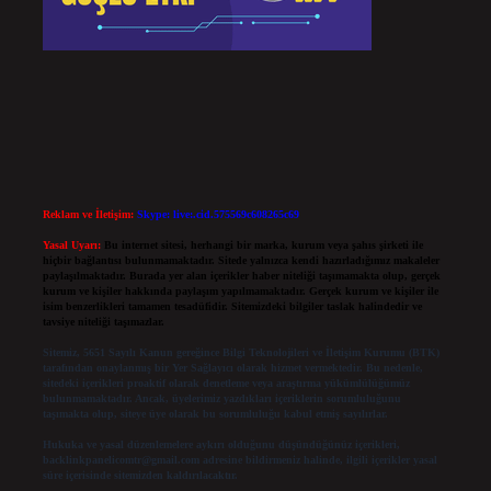
Reklam ve İletişim:
Skype: live:.cid.575569c608265c69
Yasal Uyarı:
Bu internet sitesi, herhangi bir marka, kurum veya şahıs şirketi ile
hiçbir bağlantısı bulunmamaktadır. Sitede yalnızca kendi hazırladığımız makaleler
paylaşılmaktadır. Burada yer alan içerikler haber niteliği taşımamakta olup, gerçek
kurum ve kişiler hakkında paylaşım yapılmamaktadır. Gerçek kurum ve kişiler ile
isim benzerlikleri tamamen tesadüfidir. Sitemizdeki bilgiler taslak halindedir ve
tavsiye niteliği taşımazlar.
Sitemiz, 5651 Sayılı Kanun gereğince Bilgi Teknolojileri ve İletişim Kurumu (BTK)
tarafından onaylanmış bir Yer Sağlayıcı olarak hizmet vermektedir. Bu nedenle,
sitedeki içerikleri proaktif olarak denetleme veya araştırma yükümlülüğümüz
bulunmamaktadır. Ancak, üyelerimiz yazdıkları içeriklerin sorumluluğunu
taşımakta olup, siteye üye olarak bu sorumluluğu kabul etmiş sayılırlar.
Hukuka ve yasal düzenlemelere aykırı olduğunu düşündüğünüz içerikleri,
backlinkpanelicomtr@gmail.com
adresine bildirmeniz halinde, ilgili içerikler yasal
süre içerisinde sitemizden kaldırılacaktır.