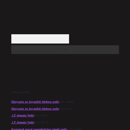
Arama
Son yorumlar
Dünyanin en dayanikli telefonu nedir
için
admin
Dünyanin en dayanikli telefonu nedir
için
Cesur
.CF domain Nedir
için
admin
.CF domain Nedir
için
Merve
Kurumsal sosyal sorumluluğun temeli nedir
için
admin