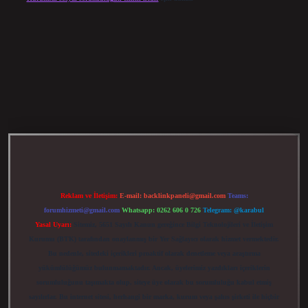
elexbet güncel giriş
betexper bahis
Reklam ve İletişim:
E-mail:
backlinkpaneli@gmail.com
Teams:
forumhizmeti@gmail.com
Whatsapp: 0262 606 0 726
Telegram: @karabul
Yasal Uyarı:
Sitemiz, 5651 Sayılı Kanun gereğince Bilgi Teknolojileri ve İletişim
Kurumu (BTK) tarafından onaylanmış bir Yer Sağlayıcı olarak hizmet vermektedir.
Bu nedenle, sitedeki içerikleri proaktif olarak denetleme veya araştırma
yükümlülüğümüz bulunmamaktadır. Ancak, üyelerimiz yazdıkları içeriklerin
sorumluluğunu taşımakta olup, siteye üye olarak bu sorumluluğu kabul etmiş
sayılırlar. Bu internet sitesi, herhangi bir marka, kurum veya şahıs şirketi ile hiçbir