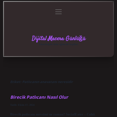
menüyü
Anasayfa
Gizlilik
Yasal
Hakkımızda
aç
Politikası
Uyarı
Dijital Macera Günlüğü
Teknolojiyle dolu eğlenceli keşifler!
Etiket:
Patlıcanın anavatanı neresidir
Birecik Patlıcanı Nasıl Olur
Tarih: Ekim 17, 2024
Birecik patlıcanı mevsimi ne zaman? SocialEater – Cahit