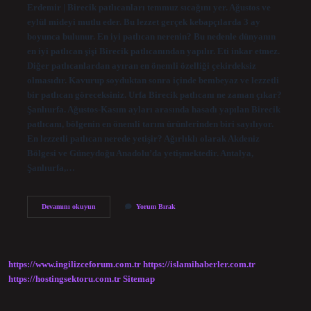
Erdemir | Birecik patlıcanları temmuz sıcağını yer. Ağustos ve
eylül mideyi mutlu eder. Bu lezzet gerçek kebapçılarda 3 ay
boyunca bulunur. En iyi patlıcan nerenin? Bu nedenle dünyanın
en iyi patlıcan şişi Birecik patlıcanından yapılır. Eti inkar etmez.
Diğer patlıcanlardan ayıran en önemli özelliği çekirdeksiz
olmasıdır. Kavurup soyduktan sonra içinde bembeyaz ve lezzetli
bir patlıcan göreceksiniz. Urfa Birecik patlıcanı ne zaman çıkar?
Şanlıurfa. Ağustos-Kasım ayları arasında hasadı yapılan Birecik
patlıcanı, bölgenin en önemli tarım ürünlerinden biri sayılıyor.
En lezzetli patlıcan nerede yetişir? Ağırlıklı olarak Akdeniz
Bölgesi ve Güneydoğu Anadolu’da yetişmektedir. Antalya,
Şanlıurfa,…
Birecik
Devamını okuyun
Yorum Bırak
Patlıcanı
Nasıl
Olur
https://www.ingilizceforum.com.tr
https://islamihaberler.com.tr
https://hostingsektoru.com.tr
Sitemap