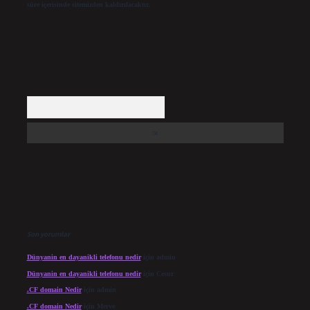
süre içerisinde sitemizden kaldırılacaktır.
Arama
Son yorumlar
Dünyanin en dayanikli telefonu nedir
için
admin
Dünyanin en dayanikli telefonu nedir
için
Cesur
.CF domain Nedir
için
admin
.CF domain Nedir
için
Merve