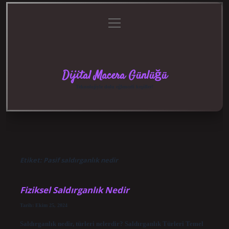
menüyü
Anasayfa
Gizlilik
Yasal
Hakkımızda
aç
Politikası
Uyarı
Dijital Macera Günlüğü
Teknolojiyle dolu eğlenceli keşifler!
Etiket:
Pasif saldırganlık nedir
Fiziksel Saldırganlık Nedir
Tarih: Ekim 25, 2024
Saldırganlık nedir, türleri nelerdir? Saldırganlık Türleri Temel