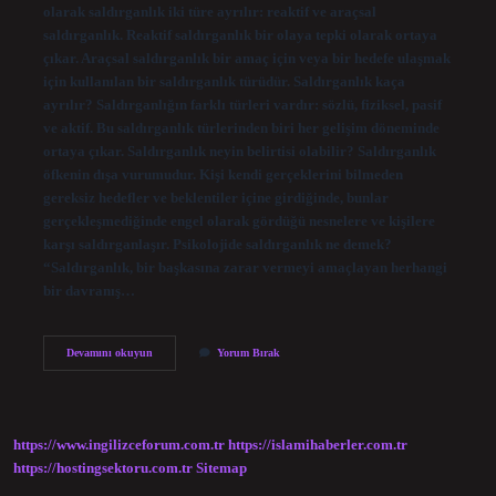
olarak saldırganlık iki türe ayrılır: reaktif ve araçsal
saldırganlık. Reaktif saldırganlık bir olaya tepki olarak ortaya
çıkar. Araçsal saldırganlık bir amaç için veya bir hedefe ulaşmak
için kullanılan bir saldırganlık türüdür. Saldırganlık kaça
ayrılır? Saldırganlığın farklı türleri vardır: sözlü, fiziksel, pasif
ve aktif. Bu saldırganlık türlerinden biri her gelişim döneminde
ortaya çıkar. Saldırganlık neyin belirtisi olabilir? Saldırganlık
öfkenin dışa vurumudur. Kişi kendi gerçeklerini bilmeden
gereksiz hedefler ve beklentiler içine girdiğinde, bunlar
gerçekleşmediğinde engel olarak gördüğü nesnelere ve kişilere
karşı saldırganlaşır. Psikolojide saldırganlık ne demek?
“Saldırganlık, bir başkasına zarar vermeyi amaçlayan herhangi
bir davranış…
Fiziksel
Devamını okuyun
Yorum Bırak
Saldırganlık
Nedir
https://www.ingilizceforum.com.tr
https://islamihaberler.com.tr
https://hostingsektoru.com.tr
Sitemap