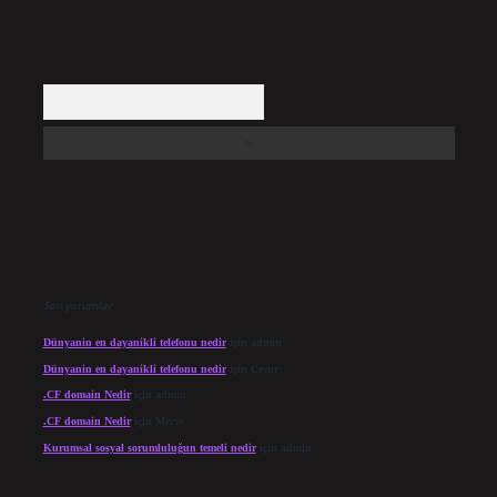
Arama
Son yorumlar
Dünyanin en dayanikli telefonu nedir
için
admin
Dünyanin en dayanikli telefonu nedir
için
Cesur
.CF domain Nedir
için
admin
.CF domain Nedir
için
Merve
Kurumsal sosyal sorumluluğun temeli nedir
için
admin