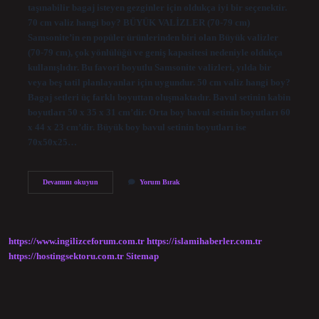
taşınabilir bagaj isteyen gezginler için oldukça iyi bir seçenektir.
70 cm valiz hangi boy? BÜYÜK VALİZLER (70-79 cm)
Samsonite’in en popüler ürünlerinden biri olan Büyük valizler
(70-79 cm), çok yönlülüğü ve geniş kapasitesi nedeniyle oldukça
kullanışlıdır. Bu favori boyutlu Samsonite valizleri, yılda bir
veya beş tatil planlayanlar için uygundur. 50 cm valiz hangi boy?
Bagaj setleri üç farklı boyuttan oluşmaktadır. Bavul setinin kabin
boyutları 50 x 35 x 31 cm’dir. Orta boy bavul setinin boyutları 60
x 44 x 23 cm’dir. Büyük boy bavul setinin boyutları ise
70x50x25…
Orta
Devamını okuyun
Yorum Bırak
Boy
Bagaj
Kaç
Cm
https://www.ingilizceforum.com.tr
https://islamihaberler.com.tr
https://hostingsektoru.com.tr
Sitemap