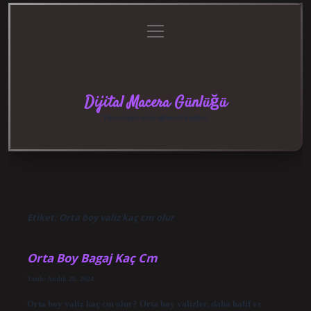
menüyü
Anasayfa
Gizlilik
Yasal
Hakkımızda
aç
Politikası
Uyarı
Dijital Macera Günlüğü
Teknolojiyle dolu eğlenceli keşifler!
Etiket:
Orta boy valiz kaç cm olur
Orta Boy Bagaj Kaç Cm
Tarih: Aralık 28, 2024
Orta boy valiz kaç cm olur? Orta boy valizler, daha hafif ve