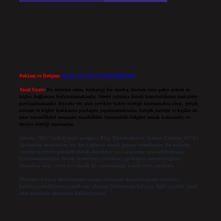
Reklam ve İletişim:
Skype: live:.cid.575569c608265c69
Yasal Uyarı:
Bu internet sitesi, herhangi bir marka, kurum veya şahıs şirketi ile
hiçbir bağlantısı bulunmamaktadır. Sitede yalnızca kendi hazırladığımız makaleler
paylaşılmaktadır. Burada yer alan içerikler haber niteliği taşımamakta olup, gerçek
kurum ve kişiler hakkında paylaşım yapılmamaktadır. Gerçek kurum ve kişiler ile
isim benzerlikleri tamamen tesadüfidir. Sitemizdeki bilgiler taslak halindedir ve
tavsiye niteliği taşımazlar.
Sitemiz, 5651 Sayılı Kanun gereğince Bilgi Teknolojileri ve İletişim Kurumu (BTK)
tarafından onaylanmış bir Yer Sağlayıcı olarak hizmet vermektedir. Bu nedenle,
sitedeki içerikleri proaktif olarak denetleme veya araştırma yükümlülüğümüz
bulunmamaktadır. Ancak, üyelerimiz yazdıkları içeriklerin sorumluluğunu
taşımakta olup, siteye üye olarak bu sorumluluğu kabul etmiş sayılırlar.
Hukuka ve yasal düzenlemelere aykırı olduğunu düşündüğünüz içerikleri,
backlinkpanelicomtr@gmail.com
adresine bildirmeniz halinde, ilgili içerikler yasal
süre içerisinde sitemizden kaldırılacaktır.