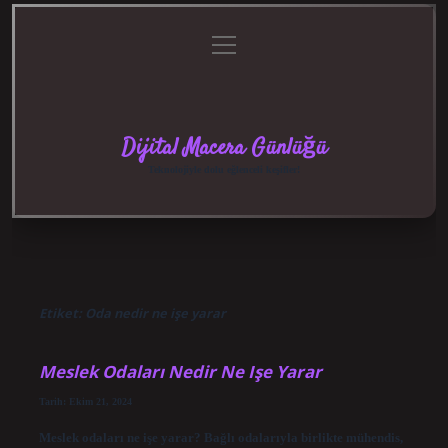
menüyü
Anasayfa
Gizlilik
Yasal
Hakkımızda
aç
Politikası
Uyarı
Dijital Macera Günlüğü
Teknolojiyle dolu eğlenceli keşifler!
Etiket:
Oda nedir ne işe yarar
Meslek Odaları Nedir Ne Işe Yarar
Tarih: Ekim 21, 2024
Meslek odaları ne işe yarar? Bağlı odalarıyla birlikte mühendis,