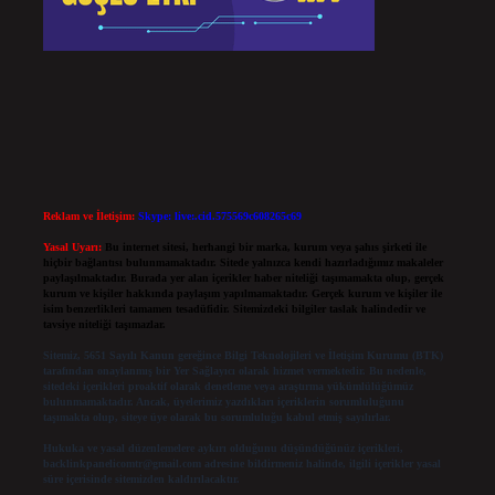
Reklam ve İletişim:
Skype: live:.cid.575569c608265c69
Yasal Uyarı:
Bu internet sitesi, herhangi bir marka, kurum veya şahıs şirketi ile
hiçbir bağlantısı bulunmamaktadır. Sitede yalnızca kendi hazırladığımız makaleler
paylaşılmaktadır. Burada yer alan içerikler haber niteliği taşımamakta olup, gerçek
kurum ve kişiler hakkında paylaşım yapılmamaktadır. Gerçek kurum ve kişiler ile
isim benzerlikleri tamamen tesadüfidir. Sitemizdeki bilgiler taslak halindedir ve
tavsiye niteliği taşımazlar.
Sitemiz, 5651 Sayılı Kanun gereğince Bilgi Teknolojileri ve İletişim Kurumu (BTK)
tarafından onaylanmış bir Yer Sağlayıcı olarak hizmet vermektedir. Bu nedenle,
sitedeki içerikleri proaktif olarak denetleme veya araştırma yükümlülüğümüz
bulunmamaktadır. Ancak, üyelerimiz yazdıkları içeriklerin sorumluluğunu
taşımakta olup, siteye üye olarak bu sorumluluğu kabul etmiş sayılırlar.
Hukuka ve yasal düzenlemelere aykırı olduğunu düşündüğünüz içerikleri,
backlinkpanelicomtr@gmail.com
adresine bildirmeniz halinde, ilgili içerikler yasal
süre içerisinde sitemizden kaldırılacaktır.