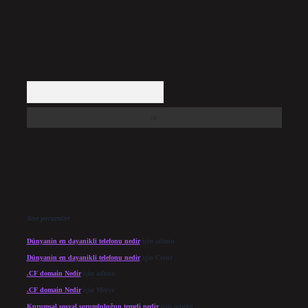
Arama
Son yorumlar
Dünyanin en dayanikli telefonu nedir
için
admin
Dünyanin en dayanikli telefonu nedir
için
Cesur
.CF domain Nedir
için
admin
.CF domain Nedir
için
Merve
Kurumsal sosyal sorumluluğun temeli nedir
için
admin