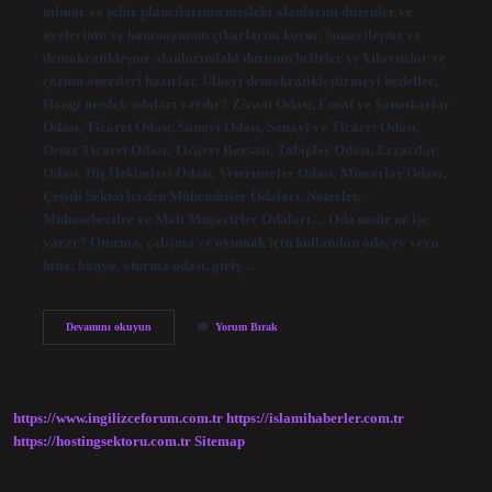
mimar ve şehir plancılarının mesleki alanlarını düzenler ve
üyelerinin ve kamuoyunun çıkarlarını korur. Sanayileşme ve
demokratikleşme alanlarındaki durumu belirler ve kılavuzlar ve
çözüm önerileri hazırlar. Ülkeyi demokratikleştirmeyi hedefler.
Hangi meslek odaları vardır? Ziraat Odası, Esnaf ve Sanatkarlar
Odası, Ticaret Odası, Sanayi Odası, Sanayi ve Ticaret Odası,
Deniz Ticaret Odası, Ticaret Borsası, Tabipler Odası, Eczacılar
Odası, Diş Hekimleri Odası, Veterinerler Odası, Mimarlar Odası,
Çeşitli Sektörlerden Mühendisler Odaları, Noterler,
Muhasebeciler ve Mali Müşavirler Odaları… Oda nedir ne işe
yarar? Oturma, çalışma ve uyumak için kullanılan oda, ev veya
bina; banyo, oturma odası, giriş…
Meslek
Devamını okuyun
Yorum Bırak
Odaları
Nedir
Ne
Işe
Yarar
https://www.ingilizceforum.com.tr
https://islamihaberler.com.tr
https://hostingsektoru.com.tr
Sitemap