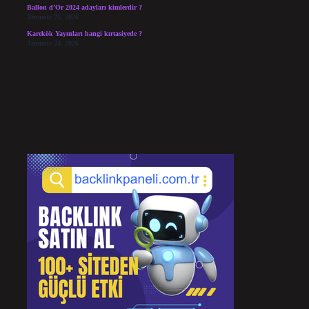
Ballon d’Or 2024 adayları kimlerdir ?
Temmuz 25, 2026
Karekök Yayınları hangi kırtasiyede ?
Temmuz 24, 2026