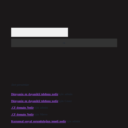
Arama
Son yorumlar
Dünyanin en dayanikli telefonu nedir
için
admin
Dünyanin en dayanikli telefonu nedir
için
Cesur
.CF domain Nedir
için
admin
.CF domain Nedir
için
Merve
Kurumsal sosyal sorumluluğun temeli nedir
için
admin