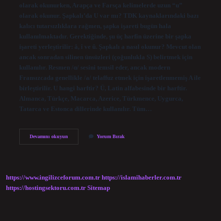
olarak okunurken, Arapça ve Farsça kelimelerde uzun “u”
olarak okunur. Şapkalı’da U var mı? TDK kaynaklarındaki bazı
kalıcı tutarsızlıklara rağmen, şapka işareti bugün hala
kullanılmaktadır. Gerektiğinde, şu üç harfin üzerine bir şapka
işareti yerleştirilir: â, î ve û. Şapkalı a nasıl okunur? Mevcut olan
ancak sonradan silinen ünsüzleri (çoğunlukla S) belirtmek için
kullanılır. Resmen /ɑ/ sesini temsil eder, ancak modern
Fransızcada genellikle /a/ telaffuz etmek için işaretlenmemiş A ile
birleştirilir. U hangi harftir? Ü, Latin alfabesinde bir harftir.
Almanca, Türkçe, Macarca, Azerice, Türkmence, Uygurca,
Tatarca ve Estonca dillerinde kullanılır. Tüm…
Şapkalı
Devamını okuyun
Yorum Bırak
U
Nasıl
Okunur
https://www.ingilizceforum.com.tr
https://islamihaberler.com.tr
https://hostingsektoru.com.tr
Sitemap