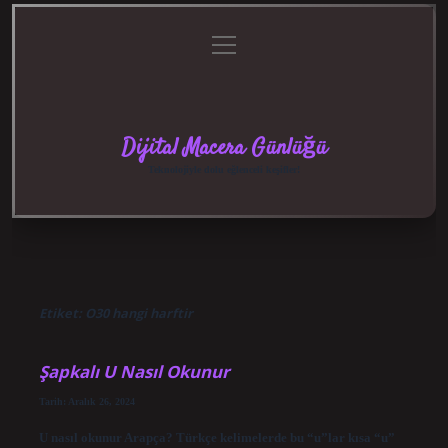
menüyü
Anasayfa
Gizlilik
Yasal
Hakkımızda
aç
Politikası
Uyarı
Dijital Macera Günlüğü
Teknolojiyle dolu eğlenceli keşifler!
Etiket:
O30 hangi harftir
Şapkalı U Nasıl Okunur
Tarih: Aralık 26, 2024
U nasıl okunur Arapça? Türkçe kelimelerde bu “u”lar kısa “u”