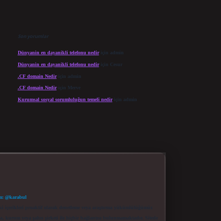
Son yorumlar
Dünyanin en dayanikli telefonu nedir
için
admin
Dünyanin en dayanikli telefonu nedir
için
Cesur
.CF domain Nedir
için
admin
.CF domain Nedir
için
Merve
Kurumsal sosyal sorumluluğun temeli nedir
için
admin
m: @karabul
eki içerikleri proaktif olarak denetleme veya araştırma yükümlülüğümüz
a, kurum veya şahıs şirketi ile hiçbir bağlantısı bulunmamaktadır. Sitede