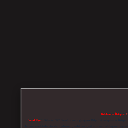
Reklam ve İletişim:
E
Yasal Uyarı:
Sitemiz, 5651 Sayılı Kanun gereğince Bilgi Teknolojileri ve İletiş
bulunmamaktadır. Ancak, üyelerimiz yazdıkları içeriklerin sorumluluğunu taşımakta