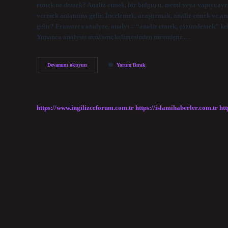
etmek ne demek? Analiz etmek, bir bulguyu, metni veya yapıyı ayr
vermek anlamına gelir. İncelemek, araştırmak, analiz etmek ve anal
gelir? Fransızca analyze, analyt – “analiz etmek, çözümlemek” ke
Yunanca análysis ανάλυσις kelimesinden türemiştir.…
Analiz
Devamını okuyun
Yorum Bırak
Kelimesi
Ne
Demektir
https://www.ingilizceforum.com.tr
https://islamihaberler.com.tr
htt