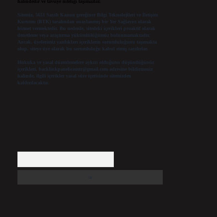
halindedir ve tavsiye niteliği taşımazlar.
Sitemiz, 5651 Sayılı Kanun gereğince Bilgi Teknolojileri ve İletişim
Kurumu (BTK) tarafından onaylanmış bir Yer Sağlayıcı olarak
hizmet vermektedir. Bu nedenle, sitedeki içerikleri proaktif olarak
denetleme veya araştırma yükümlülüğümüz bulunmamaktadır.
Ancak, üyelerimiz yazdıkları içeriklerin sorumluluğunu taşımakta
olup, siteye üye olarak bu sorumluluğu kabul etmiş sayılırlar.
Hukuka ve yasal düzenlemelere aykırı olduğunu düşündüğünüz
içerikleri,
backlinkpanelicomtr@gmail.com
adresine bildirmeniz
halinde, ilgili içerikler yasal süre içerisinde sitemizden
kaldırılacaktır.
Arama