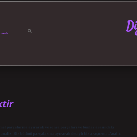
Di
ımızda
tir
temel parçalarına ayırarak ve sonra parçaları ve bunlar arasındaki
 analiz: Bir bütünü parçalarına ayırarak detaylı bir araştırma. Analiz