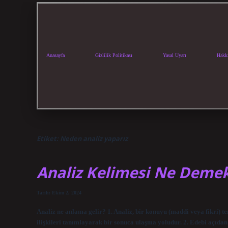
Anasayfa
Gizlilik Politikası
Yasal Uyarı
Hakk
Etiket:
Neden analiz yaparız
Analiz Kelimesi Ne Demek
Tarih: Ekim 2, 2024
Analiz ne anlama gelir? 1. Analiz, bir konuyu (maddi veya fikri) 
ilişkileri tanımlayarak bir sonuca ulaşma yoludur. 2. Edebi açıdan