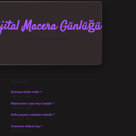
jital Macera Günlüğü
Teknolojiyle dolu eğlenceli keşifler!
Sidebar
elexbet güncel giriş
betexper bahis
Son Yazılar
Kanama türleri nedir ?
Ağustos 7, 2026
Bilgisayarın açma tuşu hangisi ?
Ağustos 6, 2026
Kelle paçanın zararları nelerdir ?
Ağustos 5, 2026
Avanosun nüfusu kaç ?
Ağustos 4, 2026