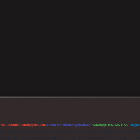
-mail:
backlinkpaneli@gmail.com
Teams:
forumhizmeti@gmail.com
Whatsapp: 0262 606 0 726
Telegra
im Kurumu (BTK) tarafından onaylanmış bir Yer Sağlayıcı olarak hizmet vermektedir. Bu nedenle, sited
 olup, siteye üye olarak bu sorumluluğu kabul etmiş sayılırlar. Bu internet sitesi, herhangi bir mark