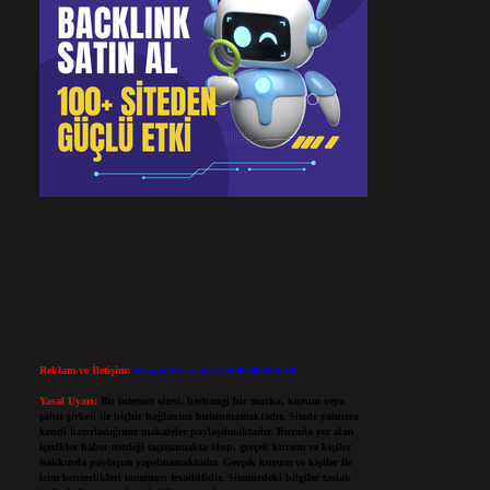
Reklam ve İletişim:
Skype: live:.cid.575569c608265c69
Yasal Uyarı:
Bu internet sitesi, herhangi bir marka, kurum veya
şahıs şirketi ile hiçbir bağlantısı bulunmamaktadır. Sitede yalnızca
kendi hazırladığımız makaleler paylaşılmaktadır. Burada yer alan
içerikler haber niteliği taşımamakta olup, gerçek kurum ve kişiler
hakkında paylaşım yapılmamaktadır. Gerçek kurum ve kişiler ile
isim benzerlikleri tamamen tesadüfidir. Sitemizdeki bilgiler taslak