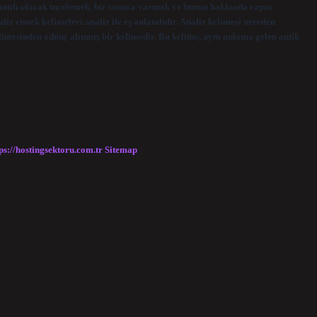
ıntılı olarak incelemek, bir sonuca varmak ve bunun hakkında rapor
iz etmek kelimeleri analiz ile eş anlamlıdır. Analiz kelimesi nereden
limesinden ödünç alınmış bir kelimedir. Bu kelime, aynı anlama gelen antik
ps://hostingsektoru.com.tr
Sitemap