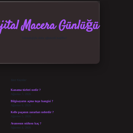
jital Macera Günlüğü
Teknolojiyle dolu eğlenceli keşifler!
Sidebar
elexbet güncel giriş
betexper bahis
Son Yazılar
Kanama türleri nedir ?
Ağustos 7, 2026
Bilgisayarın açma tuşu hangisi ?
Ağustos 6, 2026
Kelle paçanın zararları nelerdir ?
Ağustos 5, 2026
Avanosun nüfusu kaç ?
Ağustos 4, 2026