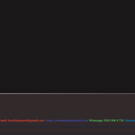
-mail:
backlinkpaneli@gmail.com
Teams:
forumhizmeti@gmail.com
Whatsapp: 0262 606 0 726
Telegra
im Kurumu (BTK) tarafından onaylanmış bir Yer Sağlayıcı olarak hizmet vermektedir. Bu nedenle, sited
 olup, siteye üye olarak bu sorumluluğu kabul etmiş sayılırlar. Bu internet sitesi, herhangi bir mark