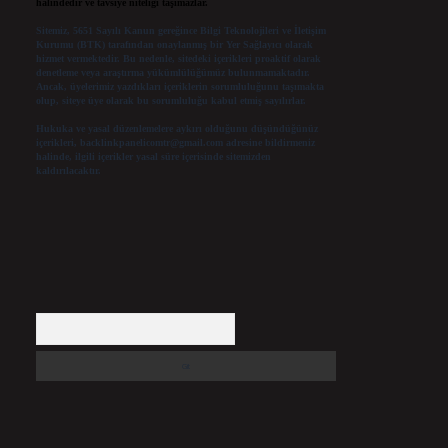
halindedir ve tavsiye niteliği taşımazlar.
Sitemiz, 5651 Sayılı Kanun gereğince Bilgi Teknolojileri ve İletişim
Kurumu (BTK) tarafından onaylanmış bir Yer Sağlayıcı olarak
hizmet vermektedir. Bu nedenle, sitedeki içerikleri proaktif olarak
denetleme veya araştırma yükümlülüğümüz bulunmamaktadır.
Ancak, üyelerimiz yazdıkları içeriklerin sorumluluğunu taşımakta
olup, siteye üye olarak bu sorumluluğu kabul etmiş sayılırlar.
Hukuka ve yasal düzenlemelere aykırı olduğunu düşündüğünüz
içerikleri,
backlinkpanelicomtr@gmail.com
adresine bildirmeniz
halinde, ilgili içerikler yasal süre içerisinde sitemizden
kaldırılacaktır.
Arama