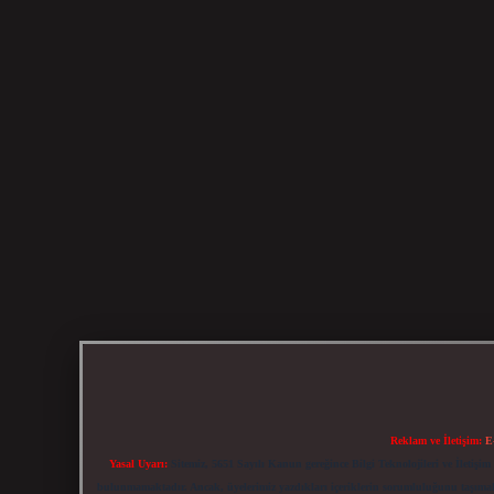
Reklam ve İletişim:
E
Yasal Uyarı:
Sitemiz, 5651 Sayılı Kanun gereğince Bilgi Teknolojileri ve İletiş
bulunmamaktadır. Ancak, üyelerimiz yazdıkları içeriklerin sorumluluğunu taşımakta