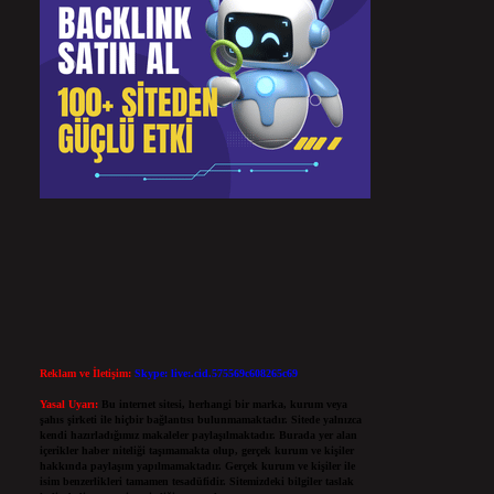
Reklam ve İletişim:
Skype: live:.cid.575569c608265c69
Yasal Uyarı:
Bu internet sitesi, herhangi bir marka, kurum veya
şahıs şirketi ile hiçbir bağlantısı bulunmamaktadır. Sitede yalnızca
kendi hazırladığımız makaleler paylaşılmaktadır. Burada yer alan
içerikler haber niteliği taşımamakta olup, gerçek kurum ve kişiler
hakkında paylaşım yapılmamaktadır. Gerçek kurum ve kişiler ile
isim benzerlikleri tamamen tesadüfidir. Sitemizdeki bilgiler taslak