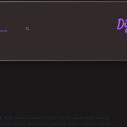
Di
ımızda
k. Melih Yıldırım kiminle evli 2024? Sıla Beyoğlu ve Melih Yıldırım
e barıştı | TikTok. Melih kiminle evlenecek? Banu ve Melih flaş nikahla