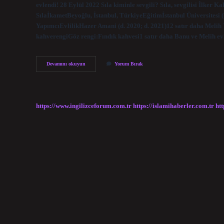
evlendi! 28 Eylül 2022 Sıla kiminle sevgili? Sıla, sevgilisi İlker K
SılaİkametBeyoğlu, İstanbul, TürkiyeEğitimİstanbul Üniversitesi (b
YapımcıEvlilikHazer Amani (d. 2020; d. 2021)12 satır daha Meli
kahverengiGöz rengi:Fındık kahvesi1 satır daha Banu ve Melih e
Sıla
Devamını okuyun
Yorum Bırak
Ve
Melih
Evli
Mi
https://www.ingilizceforum.com.tr
https://islamihaberler.com.tr
htt