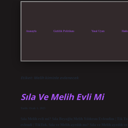
Anasayfa
Gizlilik Politikası
Yasal Uyarı
Hakk
Etiket:
Melih kiminle evlenecek
Sıla Ve Melih Evli Mi
Tarih: Ocak 1, 2025
Sıla Melih evli mi? Sıla Beyoğlu Melih Yıldırım Evlendim | Tik To
evlendi | TikTok. Sıla ve Melih ayrıldı mı? Sıla ve Melih ayrıldı v