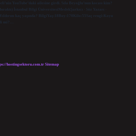
aleli’nin YouTube’daki ailesine girdi. Sıla Beyoğlu’nun kocası kim?
ıraktı) İstanbul Bilgi ÜniversitesiMeslekŞarkıcı · Söz Yazarı ·
h Yıldırım kaç yaşında? BilgiYaş:18Boy:170Kilo:55Saç rengi:Koyu
vli mi?…
ps://hostingsektoru.com.tr
Sitemap