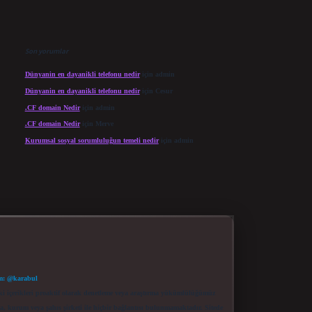
Son yorumlar
Dünyanin en dayanikli telefonu nedir
için
admin
Dünyanin en dayanikli telefonu nedir
için
Cesur
.CF domain Nedir
için
admin
.CF domain Nedir
için
Merve
Kurumsal sosyal sorumluluğun temeli nedir
için
admin
m: @karabul
eki içerikleri proaktif olarak denetleme veya araştırma yükümlülüğümüz
a, kurum veya şahıs şirketi ile hiçbir bağlantısı bulunmamaktadır. Sitede