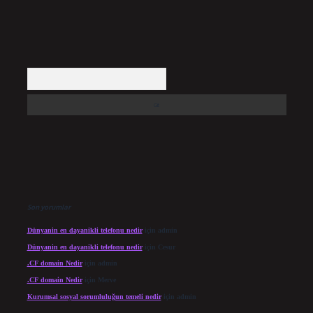
Arama
Son yorumlar
Dünyanin en dayanikli telefonu nedir
için
admin
Dünyanin en dayanikli telefonu nedir
için
Cesur
.CF domain Nedir
için
admin
.CF domain Nedir
için
Merve
Kurumsal sosyal sorumluluğun temeli nedir
için
admin