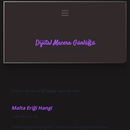
menüyü
Anasayfa
Gizlilik
Yasal
Hakkımızda
aç
Politikası
Uyarı
Dijital Macera Günlüğü
Teknolojiyle dolu eğlenceli keşifler!
Etiket:
Malta eriği hangi aylarda olur
Malta Eriği Hangi
Tarih: Ekim 16, 2024
Malta eriği neye iyi gelir? Maltesers, enerji üretimi ve kan