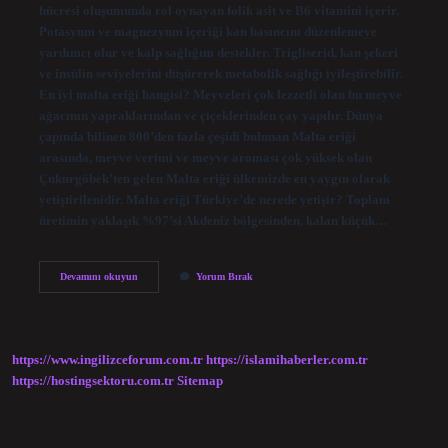
hücresi oluşumunda rol oynayan folik asit ve B6 vitamini içerir.
Potasyum ve magnezyum içeriği kan basıncını düzenlemeye
yardımcı olur ve kalp sağlığını destekler. Trigliserid, kan şekeri
ve insülin seviyelerini düşürerek metabolik sağlığı iyileştirebilir.
En iyi malta eriği hangisi? Meyveleri çok lezzetli olan bu meyve
ağacının yapraklarından ve çiçeklerinden çay yapılır. Dünya
çapında bilinen 800’den fazla çeşidi bulunan Malta eriği
arasında, meyve verimi ve meyve aroması çok yüksek olan
Çukurgöbek’ten gelen Malta eriği ülkemizde en yaygın olarak
yetiştirilenidir. Malta eriği Türkiye’de nerede yetişir? Toplam
üretimin yaklaşık %97’si Akdeniz bölgesinden, kalan küçük…
Malta
Devamını okuyun
Yorum Bırak
Eriği
Hangi
https://www.ingilizceforum.com.tr
https://islamihaberler.com.tr
https://hostingsektoru.com.tr
Sitemap