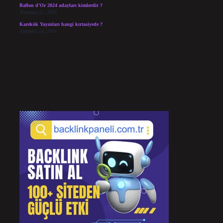
Ballon d’Or 2024 adayları kimlerdir ?
Temmuz 25, 2026
Karekök Yayınları hangi kırtasiyede ?
Temmuz 24, 2026