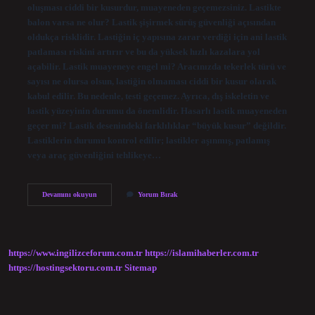
oluşması ciddi bir kusurdur, muayeneden geçemezsiniz. Lastikte
balon varsa ne olur? Lastik şişirmek sürüş güvenliği açısından
oldukça risklidir. Lastiğin iç yapısına zarar verdiği için ani lastik
patlaması riskini artırır ve bu da yüksek hızlı kazalara yol
açabilir. Lastik muayeneye engel mi? Aracınızda tekerlek türü ve
sayısı ne olursa olsun, lastiğin olmaması ciddi bir kusur olarak
kabul edilir. Bu nedenle, testi geçemez. Ayrıca, dış iskeletin ve
lastik yüzeyinin durumu da önemlidir. Hasarlı lastik muayeneden
geçer mi? Lastik desenindeki farklılıklar “büyük kusur” değildir.
Lastiklerin durumu kontrol edilir; lastikler aşınmış, patlamış
veya araç güvenliğini tehlikeye…
Lastik
Devamını okuyun
Yorum Bırak
Balon
Yaparsa
Muayeneden
Geçer
Mi
https://www.ingilizceforum.com.tr
https://islamihaberler.com.tr
https://hostingsektoru.com.tr
Sitemap