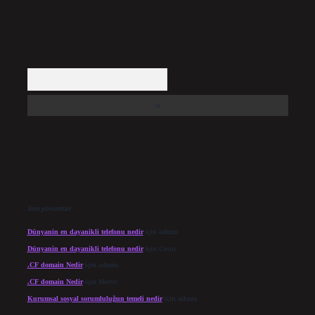
Arama
Son yorumlar
Dünyanin en dayanikli telefonu nedir
için
admin
Dünyanin en dayanikli telefonu nedir
için
Cesur
.CF domain Nedir
için
admin
.CF domain Nedir
için
Merve
Kurumsal sosyal sorumluluğun temeli nedir
için
admin