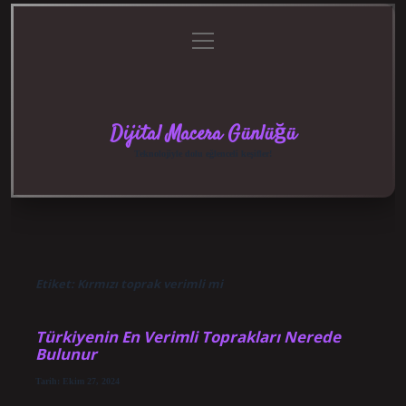
menüyü
Anasayfa
Gizlilik
Yasal
Hakkımızda
aç
Politikası
Uyarı
Dijital Macera Günlüğü
Teknolojiyle dolu eğlenceli keşifler!
Etiket:
Kırmızı toprak verimli mi
Türkiyenin En Verimli Toprakları Nerede
Bulunur
Tarih: Ekim 27, 2024