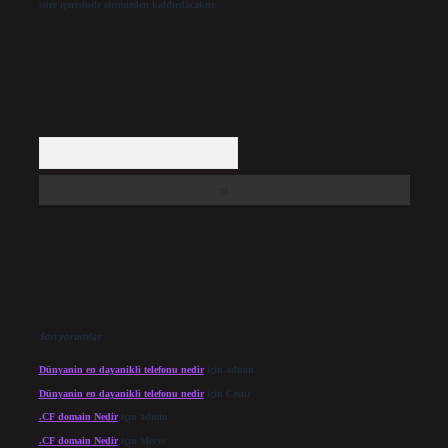
süre içerisinde sitemizden kaldırılacaktır.
Arama
Son yorumlar
Dünyanin en dayanikli telefonu nedir
için
admin
Dünyanin en dayanikli telefonu nedir
için
Cesur
.CF domain Nedir
için
admin
.CF domain Nedir
için
Merve