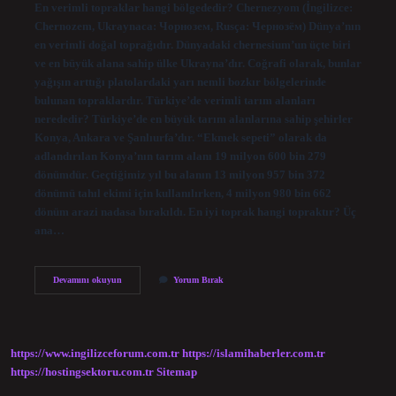
En verimli topraklar hangi bölgededir? Chernezyom (İngilizce:
Chernozem, Ukraynaca: Чорнозем, Rusça: Чернозём) Dünya’nın
en verimli doğal toprağıdır. Dünyadaki chernesium’un üçte biri
ve en büyük alana sahip ülke Ukrayna’dır. Coğrafi olarak, bunlar
yağışın arttığı platolardaki yarı nemli bozkır bölgelerinde
bulunan topraklardır. Türkiye’de verimli tarım alanları
nerededir? Türkiye’de en büyük tarım alanlarına sahip şehirler
Konya, Ankara ve Şanlıurfa’dır. “Ekmek sepeti” olarak da
adlandırılan Konya’nın tarım alanı 19 milyon 600 bin 279
dönümdür. Geçtiğimiz yıl bu alanın 13 milyon 957 bin 372
dönümü tahıl ekimi için kullanılırken, 4 milyon 980 bin 662
dönüm arazi nadasa bırakıldı. En iyi toprak hangi topraktır? Üç
ana…
Türkiyenin
Devamını okuyun
Yorum Bırak
En
Verimli
Toprakları
Nerede
Bulunur
https://www.ingilizceforum.com.tr
https://islamihaberler.com.tr
https://hostingsektoru.com.tr
Sitemap