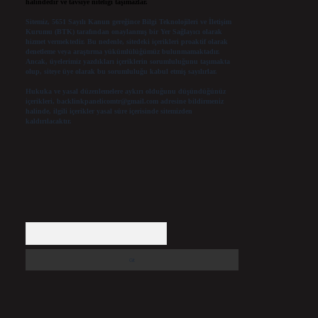
halindedir ve tavsiye niteliği taşımazlar.
Sitemiz, 5651 Sayılı Kanun gereğince Bilgi Teknolojileri ve İletişim
Kurumu (BTK) tarafından onaylanmış bir Yer Sağlayıcı olarak
hizmet vermektedir. Bu nedenle, sitedeki içerikleri proaktif olarak
denetleme veya araştırma yükümlülüğümüz bulunmamaktadır.
Ancak, üyelerimiz yazdıkları içeriklerin sorumluluğunu taşımakta
olup, siteye üye olarak bu sorumluluğu kabul etmiş sayılırlar.
Hukuka ve yasal düzenlemelere aykırı olduğunu düşündüğünüz
içerikleri,
backlinkpanelicomtr@gmail.com
adresine bildirmeniz
halinde, ilgili içerikler yasal süre içerisinde sitemizden
kaldırılacaktır.
Arama