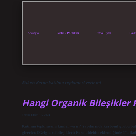
Anasayfa
Gizlilik Politikası
Yasal Uyarı
Hakk
Etiket:
Keton katılma tepkimesi verir mi
Hangi Organik Bileşikler 
Tarih: Ekim 18, 2024
Katılma tepkimesini kimler verir? Yapılarında karbonil grubu bulu
girerler. Grignard bileşikleri; Formaldehite eklendiğinde 1° alkol 