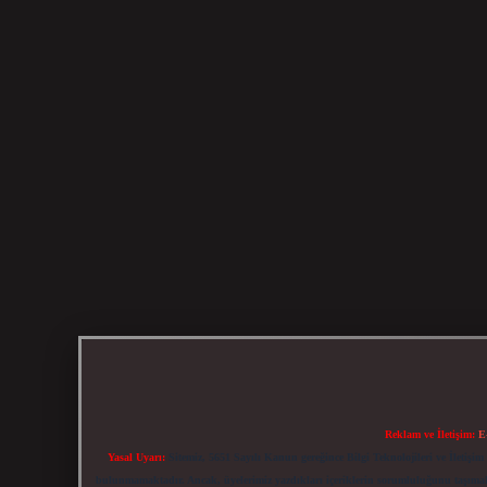
Reklam ve İletişim:
E
Yasal Uyarı:
Sitemiz, 5651 Sayılı Kanun gereğince Bilgi Teknolojileri ve İletiş
bulunmamaktadır. Ancak, üyelerimiz yazdıkları içeriklerin sorumluluğunu taşımakta