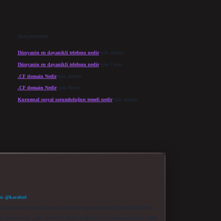
Son yorumlar
Dünyanin en dayanikli telefonu nedir
için
admin
Dünyanin en dayanikli telefonu nedir
için
Cesur
.CF domain Nedir
için
admin
.CF domain Nedir
için
Merve
Kurumsal sosyal sorumluluğun temeli nedir
için
admin
m: @karabul
eki içerikleri proaktif olarak denetleme veya araştırma yükümlülüğümüz
a, kurum veya şahıs şirketi ile hiçbir bağlantısı bulunmamaktadır. Sitede