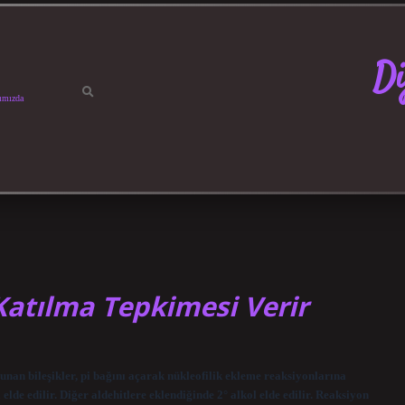
Di
ımızda
Katılma Tepkimesi Verir
nan bileşikler, pi bağını açarak nükleofilik ekleme reaksiyonlarına
elde edilir. Diğer aldehitlere eklendiğinde 2° alkol elde edilir. Reaksiyon