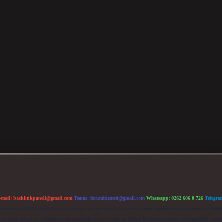
-mail:
backlinkpaneli@gmail.com
Teams:
forumhizmeti@gmail.com
Whatsapp: 0262 606 0 726
Telegra
im Kurumu (BTK) tarafından onaylanmış bir Yer Sağlayıcı olarak hizmet vermektedir. Bu nedenle, sited
 olup, siteye üye olarak bu sorumluluğu kabul etmiş sayılırlar. Bu internet sitesi, herhangi bir mark