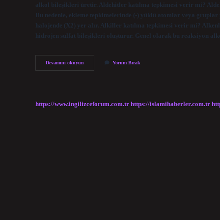
alkol bileşikleri üretir. Aldehitler katılma tepkimesi verir mi? Ald
Bu nedenle, ekleme tepkimelerinde (-) yüklü atomlar veya gruplar 
halojende (X2) yer alır. Alkiller katılma tepkimesi verir mi? Alken
hidrojen sülfat bileşikleri oluşturur. Genel olarak bu reaksiyon 
Hangi
Devamını okuyun
Yorum Bırak
Organik
Bileşikler
Katılma
Tepkimesi
Verir
https://www.ingilizceforum.com.tr
https://islamihaberler.com.tr
htt