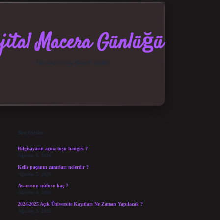
jital Macera Günlüğü
Teknolojiyle dolu eğlenceli keşifler!
Sidebar
elexbet güncel giriş
betexper bahis
Son Yazılar
Bilgisayarın açma tuşu hangisi ?
Ağustos 6, 2026
Kelle paçanın zararları nelerdir ?
Ağustos 5, 2026
Avanosun nüfusu kaç ?
Ağustos 4, 2026
2024-2025 Açık Üniversite Kayıtları Ne Zaman Yapılacak ?
Ağustos 3, 2026