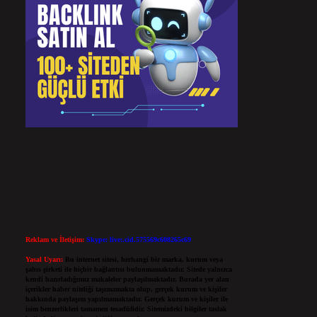
Reklam ve İletişim:
Skype: live:.cid.575569c608265c69
Yasal Uyarı:
Bu internet sitesi, herhangi bir marka, kurum veya
şahıs şirketi ile hiçbir bağlantısı bulunmamaktadır. Sitede yalnızca
kendi hazırladığımız makaleler paylaşılmaktadır. Burada yer alan
içerikler haber niteliği taşımamakta olup, gerçek kurum ve kişiler
hakkında paylaşım yapılmamaktadır. Gerçek kurum ve kişiler ile
isim benzerlikleri tamamen tesadüfidir. Sitemizdeki bilgiler taslak