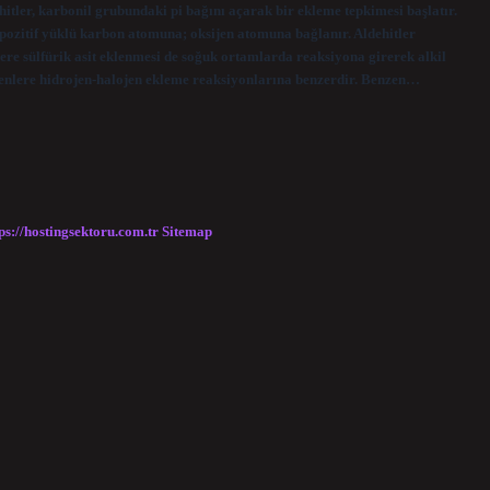
ehitler, karbonil grubundaki pi bağını açarak bir ekleme tepkimesi başlatır.
pozitif yüklü karbon atomuna; oksijen atomuna bağlanır. Aldehitler
lere sülfürik asit eklenmesi de soğuk ortamlarda reaksiyona girerek alkil
alkenlere hidrojen-halojen ekleme reaksiyonlarına benzerdir. Benzen…
ps://hostingsektoru.com.tr
Sitemap