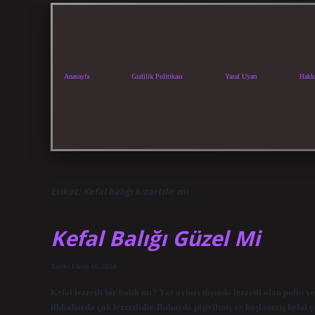
Anasayfa
Gizlilik Politikası
Yasal Uyarı
Hakk
Etiket:
Kefal balığı kızartılır mı
Kefal Balığı Güzel Mi
Tarih: Ekim 16, 2024
Kefal lezzetli bir balık mı? Yaz ayları dışında lezzetli olan pullu 
ilkbaharda çok lezzetlidir. Buharda pişirilmiş ve haşlanmış kefal ço