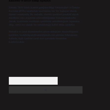
halindedir ve tavsiye niteliği taşımazlar.
Sitemiz, 5651 Sayılı Kanun gereğince Bilgi Teknolojileri ve İletişim
Kurumu (BTK) tarafından onaylanmış bir Yer Sağlayıcı olarak
hizmet vermektedir. Bu nedenle, sitedeki içerikleri proaktif olarak
denetleme veya araştırma yükümlülüğümüz bulunmamaktadır.
Ancak, üyelerimiz yazdıkları içeriklerin sorumluluğunu taşımakta
olup, siteye üye olarak bu sorumluluğu kabul etmiş sayılırlar.
Hukuka ve yasal düzenlemelere aykırı olduğunu düşündüğünüz
içerikleri,
backlinkpanelicomtr@gmail.com
adresine bildirmeniz
halinde, ilgili içerikler yasal süre içerisinde sitemizden
kaldırılacaktır.
Arama