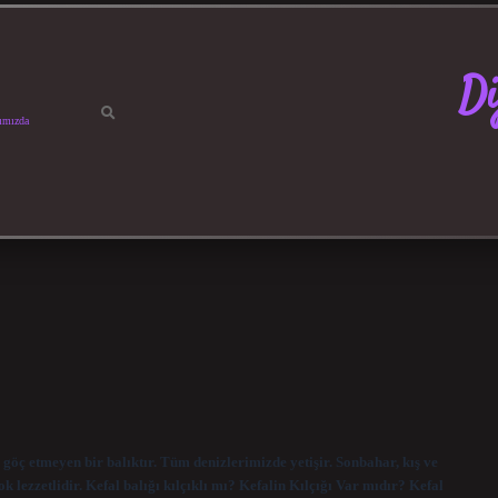
Di
ımızda
ve göç etmeyen bir balıktır. Tüm denizlerimizde yetişir. Sonbahar, kış ve
k lezzetlidir. Kefal balığı kılçıklı mı? Kefalin Kılçığı Var mıdır? Kefal