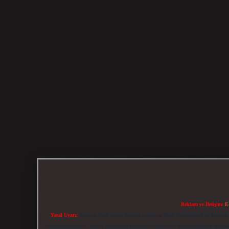
Reklam ve İletişim:
E
Yasal Uyarı:
Sitemiz, 5651 Sayılı Kanun gereğince Bilgi Teknolojileri ve İletiş
bulunmamaktadır. Ancak, üyelerimiz yazdıkları içeriklerin sorumluluğunu taşımakta