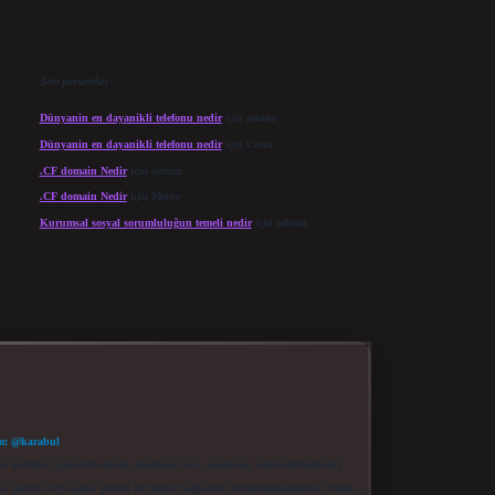
Son yorumlar
Dünyanin en dayanikli telefonu nedir
için
admin
Dünyanin en dayanikli telefonu nedir
için
Cesur
.CF domain Nedir
için
admin
.CF domain Nedir
için
Merve
Kurumsal sosyal sorumluluğun temeli nedir
için
admin
m: @karabul
eki içerikleri proaktif olarak denetleme veya araştırma yükümlülüğümüz
a, kurum veya şahıs şirketi ile hiçbir bağlantısı bulunmamaktadır. Sitede