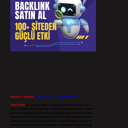
Reklam ve İletişim:
Skype: live:.cid.575569c608265c69
Yasal Uyarı:
Bu internet sitesi, herhangi bir marka, kurum veya
şahıs şirketi ile hiçbir bağlantısı bulunmamaktadır. Sitede yalnızca
kendi hazırladığımız makaleler paylaşılmaktadır. Burada yer alan
içerikler haber niteliği taşımamakta olup, gerçek kurum ve kişiler
hakkında paylaşım yapılmamaktadır. Gerçek kurum ve kişiler ile
isim benzerlikleri tamamen tesadüfidir. Sitemizdeki bilgiler taslak