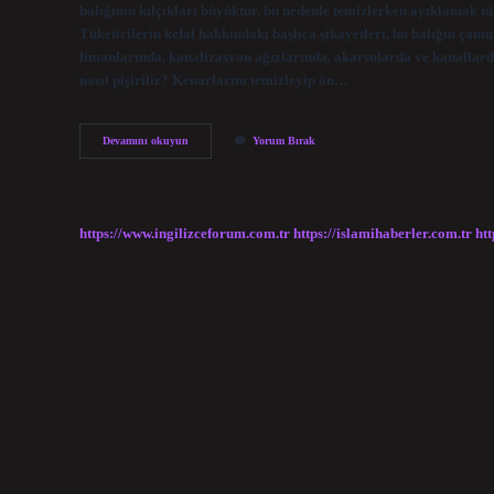
balığının kılçıkları büyüktür, bu nedenle temizlerken ayıklamak tü
Tüketicilerin kefal hakkındaki başlıca şikayetleri, bu balığın çamu
limanlarında, kanalizasyon ağızlarında, akarsularda ve kanallarda 
nasıl pişirilir? Kenarlarını temizleyip ön…
Kefal
Devamını okuyun
Yorum Bırak
Balığı
Güzel
Mi
https://www.ingilizceforum.com.tr
https://islamihaberler.com.tr
htt