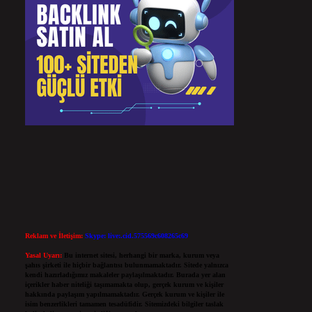
Reklam ve İletişim:
Skype: live:.cid.575569c608265c69
Yasal Uyarı:
Bu internet sitesi, herhangi bir marka, kurum veya
şahıs şirketi ile hiçbir bağlantısı bulunmamaktadır. Sitede yalnızca
kendi hazırladığımız makaleler paylaşılmaktadır. Burada yer alan
içerikler haber niteliği taşımamakta olup, gerçek kurum ve kişiler
hakkında paylaşım yapılmamaktadır. Gerçek kurum ve kişiler ile
isim benzerlikleri tamamen tesadüfidir. Sitemizdeki bilgiler taslak