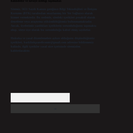
halindedir ve tavsiye niteliği taşımazlar.
Sitemiz, 5651 Sayılı Kanun gereğince Bilgi Teknolojileri ve İletişim
Kurumu (BTK) tarafından onaylanmış bir Yer Sağlayıcı olarak
hizmet vermektedir. Bu nedenle, sitedeki içerikleri proaktif olarak
denetleme veya araştırma yükümlülüğümüz bulunmamaktadır.
Ancak, üyelerimiz yazdıkları içeriklerin sorumluluğunu taşımakta
olup, siteye üye olarak bu sorumluluğu kabul etmiş sayılırlar.
Hukuka ve yasal düzenlemelere aykırı olduğunu düşündüğünüz
içerikleri,
backlinkpanelicomtr@gmail.com
adresine bildirmeniz
halinde, ilgili içerikler yasal süre içerisinde sitemizden
kaldırılacaktır.
Arama