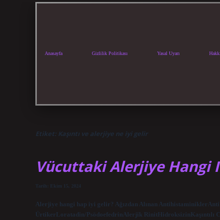
Anasayfa
Gizlilik Politikası
Yasal Uyarı
Hakk
Etiket:
Kaşıntı ve alerjiye ne iyi gelir
Vücuttaki Alerjiye Hangi Il
Tarih: Ekim 15, 2024
Alerjiye hangi hap iyi gelir? Ağızdan Alınan AntihistaminiklerAn
ÜrtikerLoratadin/PsödoefedrinAlerjik RinitHidroksizinKaşıntılı C