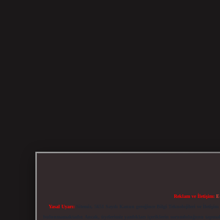
Reklam ve İletişim:
E
Yasal Uyarı:
Sitemiz, 5651 Sayılı Kanun gereğince Bilgi Teknolojileri ve İletiş
bulunmamaktadır. Ancak, üyelerimiz yazdıkları içeriklerin sorumluluğunu taşımakta