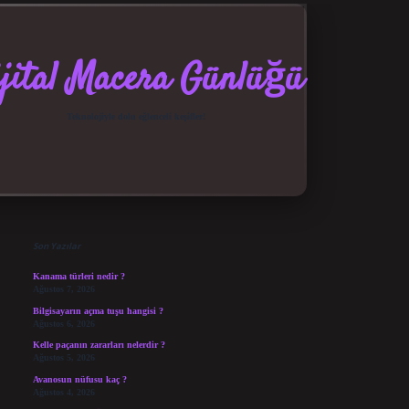
jital Macera Günlüğü
Teknolojiyle dolu eğlenceli keşifler!
Sidebar
elexbet güncel giriş
betexper bahis
Son Yazılar
Kanama türleri nedir ?
Ağustos 7, 2026
Bilgisayarın açma tuşu hangisi ?
Ağustos 6, 2026
Kelle paçanın zararları nelerdir ?
Ağustos 5, 2026
Avanosun nüfusu kaç ?
Ağustos 4, 2026