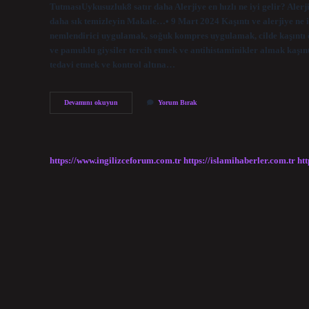
TutmasıUykusuzluk8 satır daha Alerjiye en hızlı ne iyi gelir? Aler
daha sık temizleyin Makale…• 9 Mart 2024 Kaşıntı ve alerjiye ne iyi 
nemlendirici uygulamak, soğuk kompres uygulamak, cilde kaşıntı ö
ve pamuklu giysiler tercih etmek ve antihistaminikler almak kaşıntıy
tedavi etmek ve kontrol altına…
Vücuttaki
Devamını okuyun
Yorum Bırak
Alerjiye
Hangi
Ilaç
Iyi
Gelir
https://www.ingilizceforum.com.tr
https://islamihaberler.com.tr
htt