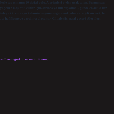
jilerle savaşmanın 10 doğal yolu. Alerjenleri evden uzak tutun. Burnunuzu
gelir? Kaşıntılı ciltler için, serin veya ılık duş almak, günde en az iki kez
nleyici krem ​​veya kalamin losyonu uygulamak, aloe vera jeli sürmek, bol
ı hafifletmeye yardımcı olacaktır. Cilt alerjisi nasıl geçer? Alerjileri
ps://hostingsektoru.com.tr
Sitemap