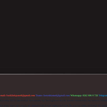
-mail:
backlinkpaneli@gmail.com
Teams:
forumhizmeti@gmail.com
Whatsapp: 0262 606 0 726
Telegra
im Kurumu (BTK) tarafından onaylanmış bir Yer Sağlayıcı olarak hizmet vermektedir. Bu nedenle, sited
 olup, siteye üye olarak bu sorumluluğu kabul etmiş sayılırlar. Bu internet sitesi, herhangi bir mark