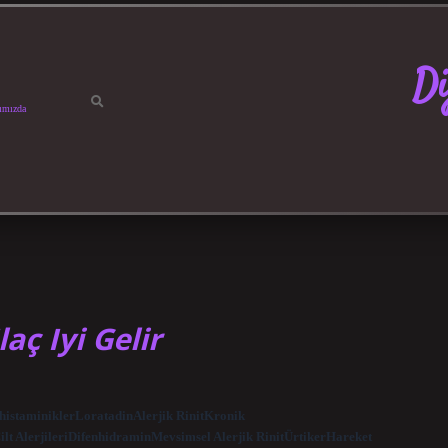
Di
ımızda
aç Iyi Gelir
tihistaminiklerLoratadinAlerjik RinitKronik
ilt AlerjileriDifenhidraminMevsimsel Alerjik RinitÜrtikerHareket