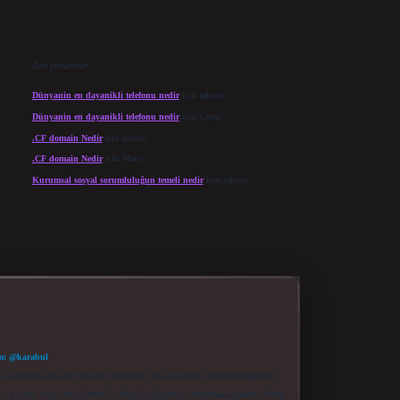
Son yorumlar
Dünyanin en dayanikli telefonu nedir
için
admin
Dünyanin en dayanikli telefonu nedir
için
Cesur
.CF domain Nedir
için
admin
.CF domain Nedir
için
Merve
Kurumsal sosyal sorumluluğun temeli nedir
için
admin
m: @karabul
eki içerikleri proaktif olarak denetleme veya araştırma yükümlülüğümüz
a, kurum veya şahıs şirketi ile hiçbir bağlantısı bulunmamaktadır. Sitede