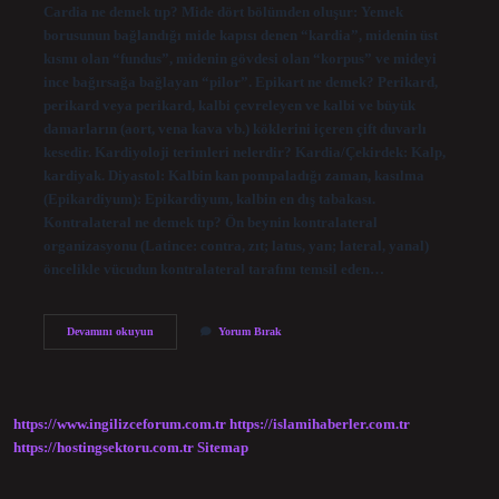
Cardia ne demek tıp? Mide dört bölümden oluşur: Yemek
borusunun bağlandığı mide kapısı denen “kardia”, midenin üst
kısmı olan “fundus”, midenin gövdesi olan “korpus” ve mideyi
ince bağırsağa bağlayan “pilor”. Epikart ne demek? Perikard,
perikard veya perikard, kalbi çevreleyen ve kalbi ve büyük
damarların (aort, vena kava vb.) köklerini içeren çift duvarlı
kesedir. Kardiyoloji terimleri nelerdir? Kardia/Çekirdek: Kalp,
kardiyak. Diyastol: Kalbin kan pompaladığı zaman, kasılma
(Epikardiyum): Epikardiyum, kalbin en dış tabakası.
Kontralateral ne demek tıp? Ön beynin kontralateral
organizasyonu (Latince: contra, zıt; latus, yan; lateral, yanal)
öncelikle vücudun kontralateral tarafını temsil eden…
Endocardium
Devamını okuyun
Yorum Bırak
Ne
Demek
https://www.ingilizceforum.com.tr
https://islamihaberler.com.tr
https://hostingsektoru.com.tr
Sitemap