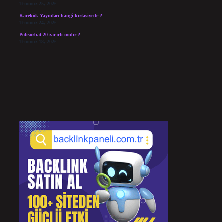
Temmuz 25, 2026
Karekök Yayınları hangi kırtasiyede ?
Temmuz 24, 2026
Polisorbat 20 zararlı mıdır ?
Temmuz 18, 2026