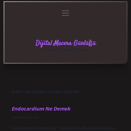
menüyü
Anasayfa
Gizlilik
Yasal
Hakkımızda
aç
Politikası
Uyarı
Dijital Macera Günlüğü
Teknolojiyle dolu eğlenceli keşifler!
Etiket:
Kardiyoloji terimleri nelerdir
Endocardium Ne Demek
Tarih: Ekim 16, 2024
Endocardium ne demek tıp? Endokard: Kalbin içindeki tabaka.