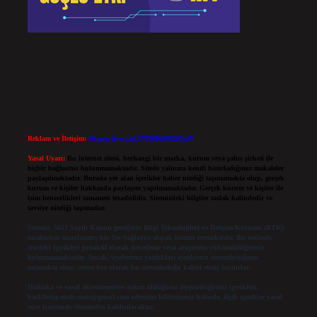
Reklam ve İletişim:
Skype: live:.cid.575569c608265c69
Yasal Uyarı:
Bu internet sitesi, herhangi bir marka, kurum veya şahıs şirketi ile
hiçbir bağlantısı bulunmamaktadır. Sitede yalnızca kendi hazırladığımız makaleler
paylaşılmaktadır. Burada yer alan içerikler haber niteliği taşımamakta olup, gerçek
kurum ve kişiler hakkında paylaşım yapılmamaktadır. Gerçek kurum ve kişiler ile
isim benzerlikleri tamamen tesadüfidir. Sitemizdeki bilgiler taslak halindedir ve
tavsiye niteliği taşımazlar.
Sitemiz, 5651 Sayılı Kanun gereğince Bilgi Teknolojileri ve İletişim Kurumu (BTK)
tarafından onaylanmış bir Yer Sağlayıcı olarak hizmet vermektedir. Bu nedenle,
sitedeki içerikleri proaktif olarak denetleme veya araştırma yükümlülüğümüz
bulunmamaktadır. Ancak, üyelerimiz yazdıkları içeriklerin sorumluluğunu
taşımakta olup, siteye üye olarak bu sorumluluğu kabul etmiş sayılırlar.
Hukuka ve yasal düzenlemelere aykırı olduğunu düşündüğünüz içerikleri,
backlinkpanelicomtr@gmail.com
adresine bildirmeniz halinde, ilgili içerikler yasal
süre içerisinde sitemizden kaldırılacaktır.