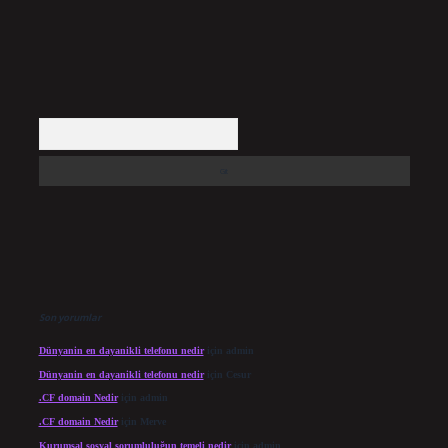
Arama
Son yorumlar
Dünyanin en dayanikli telefonu nedir
için
admin
Dünyanin en dayanikli telefonu nedir
için
Cesur
.CF domain Nedir
için
admin
.CF domain Nedir
için
Merve
Kurumsal sosyal sorumluluğun temeli nedir
için
admin