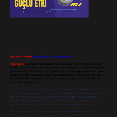
Reklam ve İletişim:
Skype: live:.cid.575569c608265c69
Yasal Uyarı:
Bu internet sitesi, herhangi bir marka, kurum veya şahıs şirketi ile
hiçbir bağlantısı bulunmamaktadır. Sitede yalnızca kendi hazırladığımız makaleler
paylaşılmaktadır. Burada yer alan içerikler haber niteliği taşımamakta olup, gerçek
kurum ve kişiler hakkında paylaşım yapılmamaktadır. Gerçek kurum ve kişiler ile
isim benzerlikleri tamamen tesadüfidir. Sitemizdeki bilgiler taslak halindedir ve
tavsiye niteliği taşımazlar.
Sitemiz, 5651 Sayılı Kanun gereğince Bilgi Teknolojileri ve İletişim Kurumu (BTK)
tarafından onaylanmış bir Yer Sağlayıcı olarak hizmet vermektedir. Bu nedenle,
sitedeki içerikleri proaktif olarak denetleme veya araştırma yükümlülüğümüz
bulunmamaktadır. Ancak, üyelerimiz yazdıkları içeriklerin sorumluluğunu
taşımakta olup, siteye üye olarak bu sorumluluğu kabul etmiş sayılırlar.
Hukuka ve yasal düzenlemelere aykırı olduğunu düşündüğünüz içerikleri,
backlinkpanelicomtr@gmail.com
adresine bildirmeniz halinde, ilgili içerikler yasal