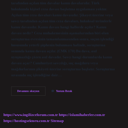
tarafından açılan tüm davalar kamu davalarıdır. Türk
hukukunda kişisel ceza davası başlatma uygulaması yoktur.
Açılan tüm ceza davaları kamu davasıdır. Şikayet üzerine veya
savcı tarafından açılan tüm ceza davaları, hukuksal terimlerle
kamu davasıdır. Kamu davası hangi hallerde açılır? Kamu
davası nedir? Ceza muhakemesinin aşamalarından biri olan
soruşturma evresinin tamamlanmasından sonra, suçun işlendiği
hususunda yeterli şüphenin bulunması halinde, soruşturma
sonunda kamu davası açılır. (CMK 170) Bu dava, asıl
uyuşmazlığı çözen asıl davadır. Savcı hangi durumlarda kamu
davası açar? Cumhuriyet savcılığı, suç mağduru veya
mağdurlarının şikâyeti üzerine soruşturma başlatır. Soruşturma
sırasında suç işlendiğine dair…
Kamu
Devamını okuyun
Yorum Bırak
Davası
Hangi
Suçlar
https://www.ingilizceforum.com.tr
https://islamihaberler.com.tr
https://hostingsektoru.com.tr
Sitemap