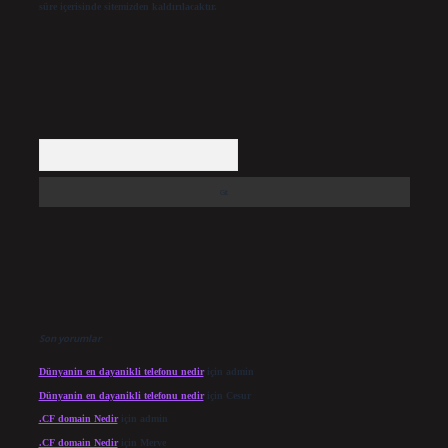
süre içerisinde sitemizden kaldırılacaktır.
Arama
Son yorumlar
Dünyanin en dayanikli telefonu nedir
için
admin
Dünyanin en dayanikli telefonu nedir
için
Cesur
.CF domain Nedir
için
admin
.CF domain Nedir
için
Merve