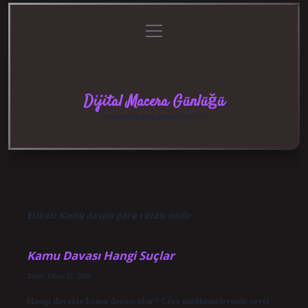
menüyü
Anasayfa
Gizlilik
Yasal
Hakkımızda
aç
Politikası
Uyarı
Dijital Macera Günlüğü
Teknolojiyle dolu eğlenceli keşifler!
Etiket:
Kamu davası para cezası nedir
Kamu Davası Hangi Suçlar
Tarih: Ekim 17, 2024
Hangi davalar kamu davası olur? Ceza mahkemelerinde savcı