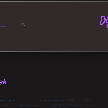
Di
ımızda
ek
miş olup birinci sınıf kaliteli malzemelerden özenle dikilmiştir. Kendi
gan desenli kuzu derisinden üretilmiştir. Boy ölçüsü: 12 cm. Rüzgara ve