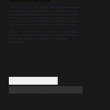
halindedir ve tavsiye niteliği taşımazlar.
Sitemiz, 5651 Sayılı Kanun gereğince Bilgi Teknolojileri ve İletişim
Kurumu (BTK) tarafından onaylanmış bir Yer Sağlayıcı olarak
hizmet vermektedir. Bu nedenle, sitedeki içerikleri proaktif olarak
denetleme veya araştırma yükümlülüğümüz bulunmamaktadır.
Ancak, üyelerimiz yazdıkları içeriklerin sorumluluğunu taşımakta
olup, siteye üye olarak bu sorumluluğu kabul etmiş sayılırlar.
Hukuka ve yasal düzenlemelere aykırı olduğunu düşündüğünüz
içerikleri,
backlinkpanelicomtr@gmail.com
adresine bildirmeniz
halinde, ilgili içerikler yasal süre içerisinde sitemizden
kaldırılacaktır.
Arama