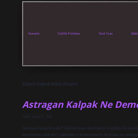
Anasayfa
Gizlilik Politikası
Yasal Uyarı
Hakk
Etiket:
Kalpak neyin simgesi
Astragan Kalpak Ne Dem
Tarih: Aralık 19, 2024
Astragan kalpak nedir? Hakiki kuzu derisinden el işçiliği ile üretil
üretimimiz olan deri şapkanın iç kısmı astarlı, dış kısmı ise astra