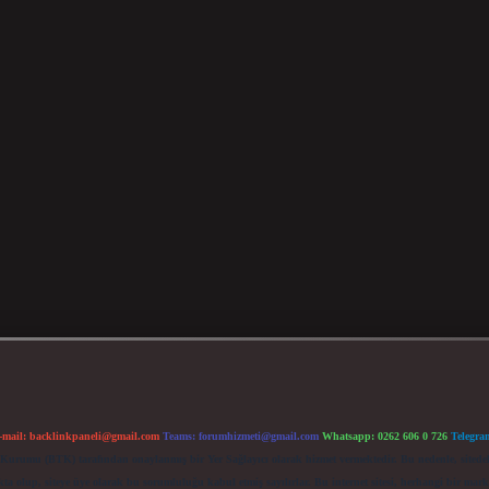
-mail:
backlinkpaneli@gmail.com
Teams:
forumhizmeti@gmail.com
Whatsapp: 0262 606 0 726
Telegra
im Kurumu (BTK) tarafından onaylanmış bir Yer Sağlayıcı olarak hizmet vermektedir. Bu nedenle, sited
 olup, siteye üye olarak bu sorumluluğu kabul etmiş sayılırlar. Bu internet sitesi, herhangi bir mark