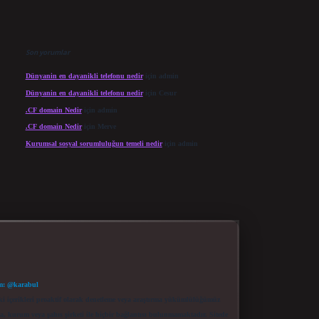
Son yorumlar
Dünyanin en dayanikli telefonu nedir
için
admin
Dünyanin en dayanikli telefonu nedir
için
Cesur
.CF domain Nedir
için
admin
.CF domain Nedir
için
Merve
Kurumsal sosyal sorumluluğun temeli nedir
için
admin
m: @karabul
eki içerikleri proaktif olarak denetleme veya araştırma yükümlülüğümüz
a, kurum veya şahıs şirketi ile hiçbir bağlantısı bulunmamaktadır. Sitede