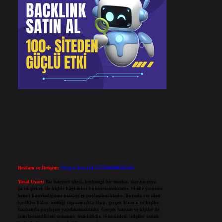
Reklam ve İletişim:
Skype: live:.cid.575569c608265c69
Yasal Uyarı:
Bu internet sitesi, herhangi bir marka, kurum veya
şahıs şirketi ile hiçbir bağlantısı bulunmamaktadır. Sitede yalnızca
kendi hazırladığımız makaleler paylaşılmaktadır. Burada yer alan
içerikler haber niteliği taşımamakta olup, gerçek kurum ve kişiler
hakkında paylaşım yapılmamaktadır. Gerçek kurum ve kişiler ile
isim benzerlikleri tamamen tesadüfidir. Sitemizdeki bilgiler taslak