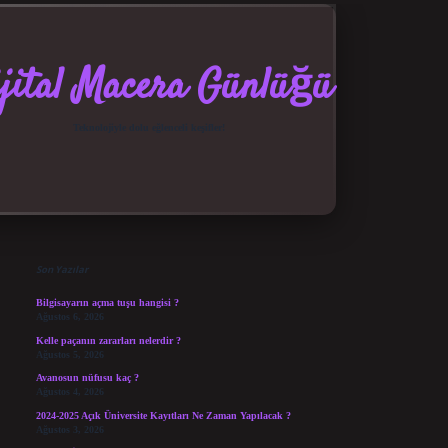
jital Macera Günlüğü
Teknolojiyle dolu eğlenceli keşifler!
Sidebar
elexbet güncel giriş
betexper bahis
Son Yazılar
Bilgisayarın açma tuşu hangisi ?
Ağustos 6, 2026
Kelle paçanın zararları nelerdir ?
Ağustos 5, 2026
Avanosun nüfusu kaç ?
Ağustos 4, 2026
2024-2025 Açık Üniversite Kayıtları Ne Zaman Yapılacak ?
Ağustos 3, 2026