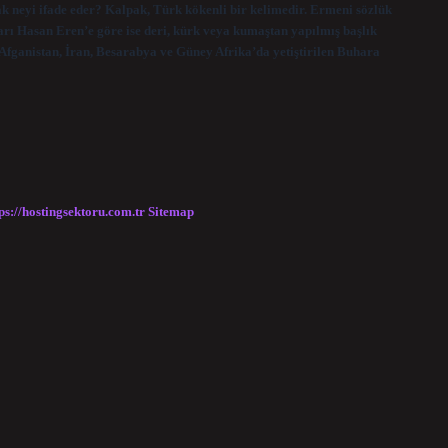
ak neyi ifade eder? Kalpak, Türk kökenli bir kelimedir. Ermeni sözlük
rı Hasan Eren’e göre ise deri, kürk veya kumaştan yapılmış başlık
 Afganistan, İran, Besarabya ve Güney Afrika’da yetiştirilen Buhara
ps://hostingsektoru.com.tr
Sitemap