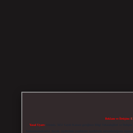
Reklam ve İletişim:
E
Yasal Uyarı:
Sitemiz, 5651 Sayılı Kanun gereğince Bilgi Teknolojileri ve İletiş
bulunmamaktadır. Ancak, üyelerimiz yazdıkları içeriklerin sorumluluğunu taşımakta