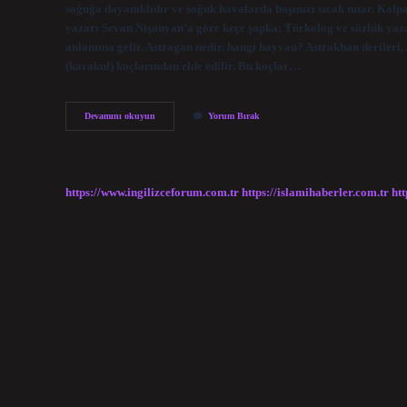
soğuğa dayanıklıdır ve soğuk havalarda başınızı sıcak tutar. Kalp
yazarı Sevan Nişanyan’a göre keçe şapka; Türkolog ve sözlük yaza
anlamına gelir. Astragan nedir, hangi hayvan? Astrakhan derileri,
(karakul) koçlarından elde edilir. Bu koçlar…
Astragan
Devamını okuyun
Yorum Bırak
Kalpak
Ne
Demek
https://www.ingilizceforum.com.tr
https://islamihaberler.com.tr
htt