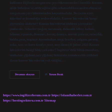
kullanan kişilerin ısırgan otu çayı tüketmemeleri önerilir. Kusma,
mide bulantısı ve mide ağrısı gibi rahatsızlıklara neden oluyorsa
ısırgan otu çayı tüketiminden kaçınılmalıdır. Bu çayın aşırı
tüketimi uykusuzluğa neden olabilir. Kanser hücrelerini hangi
yiyecekler öldürür? Kanser hücrelerini öldüren yiyecekler
şunlardır: Sebzeler (soğan, sarımsak, dolmalık biber, kabak,
lahana, ıspanak, domates, havuç, bamya, marul, pancar, salatalık,
bakla, pazı, enginar, karnabahar, turp, bezelye, şalgam, pırasa,
roka, taze ve kuru fasulye, tere, maydanoz)8 Şubat 2023 Kanser
hücrelerini hangi bitki yok eder? İngiltere’deki bilim insanları,
sonbahar çiğdemi (acı çiğdem) bitkisinin özünden elde ettikleri
ilacın kanser hücrelerini yok ettiğini…
Kanser
Devamını okuyun
Yorum Bırak
Hastası
Isırgan
Yiyebilir
Mi
https://www.ingilizceforum.com.tr
https://islamihaberler.com.tr
https://hostingsektoru.com.tr
Sitemap