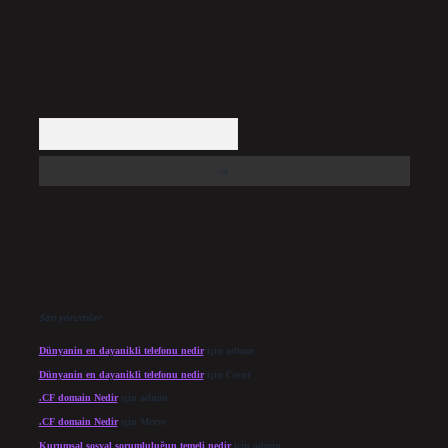
Arama
Son yorumlar
Dünyanin en dayanikli telefonu nedir
için
admin
Dünyanin en dayanikli telefonu nedir
için
Cesur
.CF domain Nedir
için
admin
.CF domain Nedir
için
Merve
Kurumsal sosyal sorumluluğun temeli nedir
için
admin