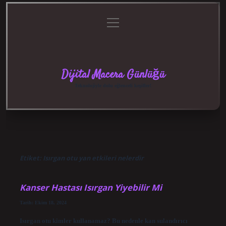
menüyü
Anasayfa
Gizlilik
Yasal
Hakkımızda
aç
Politikası
Uyarı
Dijital Macera Günlüğü
Teknolojiyle dolu eğlenceli keşifler!
Etiket:
Isırgan otu yan etkileri nelerdir
Kanser Hastası Isırgan Yiyebilir Mi
Tarih: Ekim 18, 2024
Isırgan otu kimler kullanamaz? Bu nedenle kan sulandırıcı