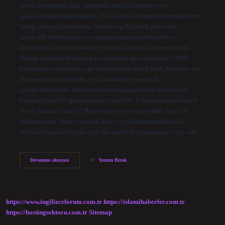
check-in yapmak için yanınızda kimlik kartınız veya
pasaportunuz bulunmalıdır. Havayolu şirketinizin kontuarlarını
bulup sıraya girmelisiniz. Sıra size geldiğinde görevliye
fotoğraflı kimliğinizi veya pasaportunuzu göstermeli ve
biletinizdeki varış noktanızı ve uçuş saatinizi söylemelisiniz.
Online uçak bileti aldım havaalanında ne yapacağım? PNR
kodunuzu ve soyadınızı girdikten sonra mobil biniş kartınızı cep
telefonunuza indirebilir veya kendinize e-posta ile
gönderebilirsiniz. Havaalanına vardığınızda bu mobil biniş
kartını görevliye göstermeniz yeterlidir. Telefondan uçak bileti
check-in nasıl yapılır? Birçok havayolu size mobil check-in
imkanı sunar. Bunu yapmak için, cep telefonunuzdan uçak
biletinizi satın aldığınız şirketin mobil uygulamasına veya web…
Uçak
Devamını okuyun
Yorum Bırak
Bileti
Check-
In
Nerede
Yapılır
https://www.ingilizceforum.com.tr
https://islamihaberler.com.tr
https://hostingsektoru.com.tr
Sitemap