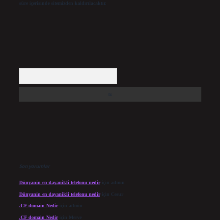
süre içerisinde sitemizden kaldırılacaktır.
Arama
Son yorumlar
Dünyanin en dayanikli telefonu nedir
için
admin
Dünyanin en dayanikli telefonu nedir
için
Cesur
.CF domain Nedir
için
admin
.CF domain Nedir
için
Merve