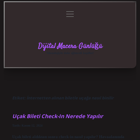
menüyü
Anasayfa
Gizlilik
Yasal
Hakkımızda
aç
Politikası
Uyarı
Dijital Macera Günlüğü
Teknolojiyle dolu eğlenceli keşifler!
Etiket:
İnternetten alınan biletle uçağa nasıl binilir
Uçak Bileti Check-In Nerede Yapılır
Tarih: Kasım 12, 2024
Uçak bileti aldıktan sonra check-in nasıl yapılır? Havaalanında