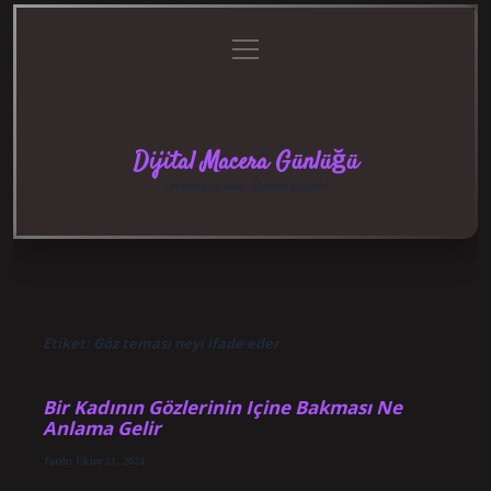
menüyü
Anasayfa
Gizlilik
Yasal
Hakkımızda
aç
Politikası
Uyarı
Dijital Macera Günlüğü
Teknolojiyle dolu eğlenceli keşifler!
Etiket:
Göz teması neyi ifade eder
Bir Kadının Gözlerinin Içine Bakması Ne
Anlama Gelir
Tarih: Ekim 21, 2024