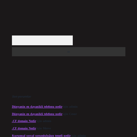
Arama
Son yorumlar
Dünyanin en dayanikli telefonu nedir
için
admin
Dünyanin en dayanikli telefonu nedir
için
Cesur
.CF domain Nedir
için
admin
.CF domain Nedir
için
Merve
Kurumsal sosyal sorumluluğun temeli nedir
için
admin