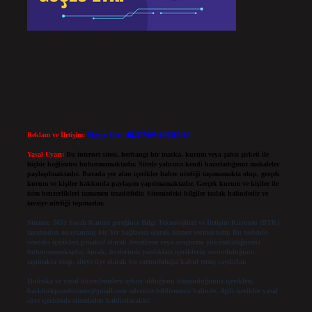
Reklam ve İletişim:
Skype: live:.cid.575569c608265c69
Yasal Uyarı:
Bu internet sitesi, herhangi bir marka, kurum veya şahıs şirketi ile
hiçbir bağlantısı bulunmamaktadır. Sitede yalnızca kendi hazırladığımız makaleler
paylaşılmaktadır. Burada yer alan içerikler haber niteliği taşımamakta olup, gerçek
kurum ve kişiler hakkında paylaşım yapılmamaktadır. Gerçek kurum ve kişiler ile
isim benzerlikleri tamamen tesadüfidir. Sitemizdeki bilgiler taslak halindedir ve
tavsiye niteliği taşımazlar.
Sitemiz, 5651 Sayılı Kanun gereğince Bilgi Teknolojileri ve İletişim Kurumu (BTK)
tarafından onaylanmış bir Yer Sağlayıcı olarak hizmet vermektedir. Bu nedenle,
sitedeki içerikleri proaktif olarak denetleme veya araştırma yükümlülüğümüz
bulunmamaktadır. Ancak, üyelerimiz yazdıkları içeriklerin sorumluluğunu
taşımakta olup, siteye üye olarak bu sorumluluğu kabul etmiş sayılırlar.
Hukuka ve yasal düzenlemelere aykırı olduğunu düşündüğünüz içerikleri,
backlinkpanelicomtr@gmail.com
adresine bildirmeniz halinde, ilgili içerikler yasal
süre içerisinde sitemizden kaldırılacaktır.