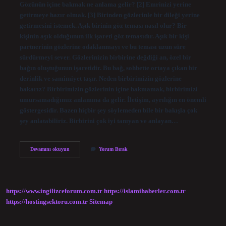
Gözünün içine bakmak ne anlama gelir? [2] Emrinizi yerine
getirmeye hazır olmak. [3] Birinden gözlerinle bir dileği yerine
getirmesini istemek. Aşık birinin göz teması nasıl olur? Bir
kişinin aşık olduğunun ilk işareti göz temasıdır. Aşık bir kişi
partnerinin gözlerine odaklanmayı ve bu teması uzun süre
sürdürmeyi sever. Gözlerinizin birbirine değdiği an, özel bir
bağın oluştuğunun işaretidir. Bu bağ, sohbette ortaya çıkan bir
derinlik ve samimiyet taşır. Neden birbirimizin gözlerine
bakarız? Birbirimizin gözlerinin içine bakmamak, birbirimizi
umursamadığımız anlamına da gelir. İletişim, ayrılığın en önemli
göstergesidir. Bazen hiçbir şey söylemeden bile bir bakışla çok
şey anlatabiliriz. Birbirini çok iyi tanıyan ve anlayan…
Bir
Devamını okuyun
Yorum Bırak
Kadının
Gözlerinin
Içine
Bakması
Ne
https://www.ingilizceforum.com.tr
https://islamihaberler.com.tr
Anlama
Gelir
https://hostingsektoru.com.tr
Sitemap