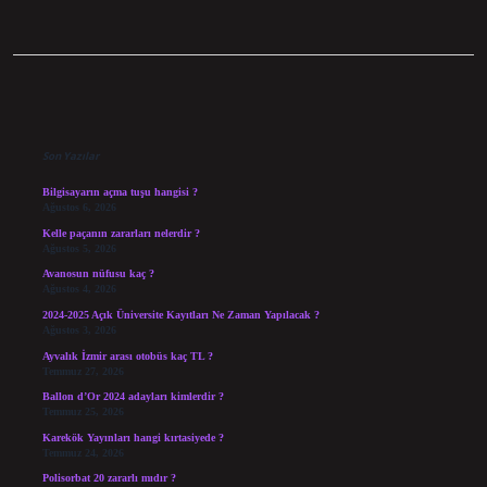
Sidebar
Son Yazılar
Bilgisayarın açma tuşu hangisi ?
Ağustos 6, 2026
Kelle paçanın zararları nelerdir ?
Ağustos 5, 2026
Avanosun nüfusu kaç ?
Ağustos 4, 2026
2024-2025 Açık Üniversite Kayıtları Ne Zaman Yapılacak ?
Ağustos 3, 2026
Ayvalık İzmir arası otobüs kaç TL ?
Temmuz 27, 2026
Ballon d’Or 2024 adayları kimlerdir ?
Temmuz 25, 2026
Karekök Yayınları hangi kırtasiyede ?
Temmuz 24, 2026
Polisorbat 20 zararlı mıdır ?