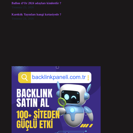
Ballon d’Or 2024 adayları kimlerdir ?
Temmuz 25, 2026
Karekök Yayınları hangi kırtasiyede ?
Temmuz 24, 2026