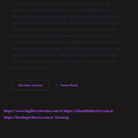
veya her iki cinse de ilgi duyabilir. Sadece karşı cinse ilgi
duyanlara heteroseksüel, sadece aynı cinse ilgi duyanlara
homoseksüel ve her iki cinse de ilgi duyanlara biseksüel denir.
Aynı cinsten olmayana ne denir? İkili olmayan, ikili olmayan
cinsiyet veya genderqueer, erkek veya kadın olmayanları da
içeren bir cinsiyet kimliği yelpazesidir, yani ikili cinsiyet
sınıflandırmasının dışında kalan kimliklerdir. Hem kadın hem
erkekten hoşlanana ne denir? Biseksüel: Biseksüel insanlar hem
erkeklere hem de kadınlara ilgi duyarlar. Heteroseksüel: Bu,
karşı cinse ilgi duyan insanları ifade eder. Homoseksüel: Bu
terim, kendi cinsine…
Aynı
Devamını okuyun
Yorum Bırak
Cinse
Ne
Denir
https://www.ingilizceforum.com.tr
https://islamihaberler.com.tr
https://hostingsektoru.com.tr
Sitemap