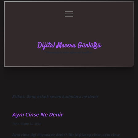
menüyü
Anasayfa
Gizlilik
Yasal
Hakkımızda
aç
Politikası
Uyarı
Dijital Macera Günlüğü
Teknolojiyle dolu eğlenceli keşifler!
Etiket:
Genç erkek seven kadınlara ne denir
Aynı Cinse Ne Denir
Tarih: Ekim 24, 2024
Aynı cinse ilgi duyana ne denir? Bir kişi karşı cinse, aynı cinse