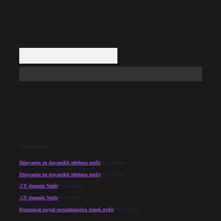
Arama
Son yorumlar
Dünyanin en dayanikli telefonu nedir
için
admin
Dünyanin en dayanikli telefonu nedir
için
Cesur
.CF domain Nedir
için
admin
.CF domain Nedir
için
Merve
Kurumsal sosyal sorumluluğun temeli nedir
için
admin