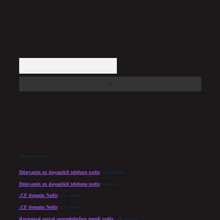
Arama
Son yorumlar
Dünyanin en dayanikli telefonu nedir
için
admin
Dünyanin en dayanikli telefonu nedir
için
Cesur
.CF domain Nedir
için
admin
.CF domain Nedir
için
Merve
Kurumsal sosyal sorumluluğun temeli nedir
için
admin