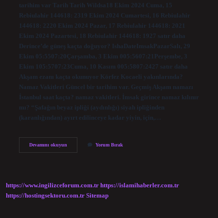
tarihim var Tarih Tarih Wildsa18 Ekim 2024 Cuma, 15
Rebiulahir 144618: 2319 Ekim 2024 Cumartesi, 16 Rebiulahir
144618: 2220 Ekim 2024 Pazar, 17 Rebiulahir 144618: 2021
Ekim 2024 Pazartesi, 18 Rebiulahir 144618: 1927 satır daha
Derince’de güneş kaçta doğuyor? IshaDateImsakPazarSalı, 29
Ekim 05:5507:20Çarşamba, 3 Ekim 005:5607:21Perşembe, 3
Ekim 105:5707:23Cuma, 10 Kasım 005:5807:2427 satır daha
Akşam ezanı kaçta okunuyor Körfez Kocaeli yakınlarında?
Namaz Vakitleri Güncel bir tarihim var. Geçmiş Akşam namazı
İstanbul saat kaçta? namaz vakitleri. İmsak girince namaz kılınır
mı? “Şafağın beyaz ipliği (aydınlığı) siyah ipliğinden
(karanlığından) ayırt edilinceye kadar yiyin, için,…
Izmit
Devamını okuyun
Yorum Bırak
Derince
Akşam
Ezanı
Kaçta
Okunuyor
https://www.ingilizceforum.com.tr
https://islamihaberler.com.tr
https://hostingsektoru.com.tr
Sitemap