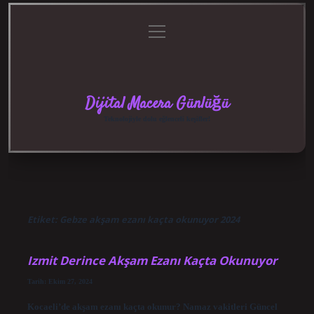
menüyü
Anasayfa
Gizlilik
Yasal
Hakkımızda
aç
Politikası
Uyarı
Dijital Macera Günlüğü
Teknolojiyle dolu eğlenceli keşifler!
Etiket:
Gebze akşam ezanı kaçta okunuyor 2024
Izmit Derince Akşam Ezanı Kaçta Okunuyor
Tarih: Ekim 27, 2024
Kocaeli’de akşam ezanı kaçta okunur? Namaz vakitleri Güncel