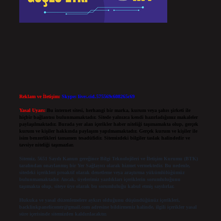
Reklam ve İletişim:
Skype: live:.cid.575569c608265c69
Yasal Uyarı:
Bu internet sitesi, herhangi bir marka, kurum veya şahıs şirketi ile
hiçbir bağlantısı bulunmamaktadır. Sitede yalnızca kendi hazırladığımız makaleler
paylaşılmaktadır. Burada yer alan içerikler haber niteliği taşımamakta olup, gerçek
kurum ve kişiler hakkında paylaşım yapılmamaktadır. Gerçek kurum ve kişiler ile
isim benzerlikleri tamamen tesadüfidir. Sitemizdeki bilgiler taslak halindedir ve
tavsiye niteliği taşımazlar.
Sitemiz, 5651 Sayılı Kanun gereğince Bilgi Teknolojileri ve İletişim Kurumu (BTK)
tarafından onaylanmış bir Yer Sağlayıcı olarak hizmet vermektedir. Bu nedenle,
sitedeki içerikleri proaktif olarak denetleme veya araştırma yükümlülüğümüz
bulunmamaktadır. Ancak, üyelerimiz yazdıkları içeriklerin sorumluluğunu
taşımakta olup, siteye üye olarak bu sorumluluğu kabul etmiş sayılırlar.
Hukuka ve yasal düzenlemelere aykırı olduğunu düşündüğünüz içerikleri,
backlinkpanelicomtr@gmail.com
adresine bildirmeniz halinde, ilgili içerikler yasal
süre içerisinde sitemizden kaldırılacaktır.