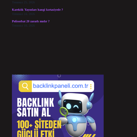
Temmuz 25, 2026
Karekök Yayınları hangi kırtasiyede ?
Temmuz 24, 2026
Polisorbat 20 zararlı mıdır ?
Temmuz 18, 2026