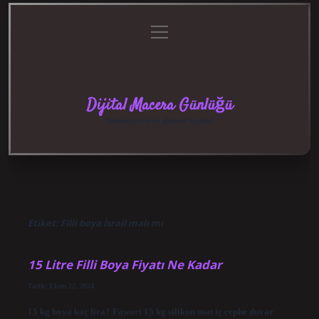
menüyü
Anasayfa
Gizlilik
Yasal
Hakkımızda
aç
Politikası
Uyarı
Dijital Macera Günlüğü
Teknolojiyle dolu eğlenceli keşifler!
Etiket:
Filli boya İsrail malı mı
15 Litre Filli Boya Fiyatı Ne Kadar
Tarih: Ekim 22, 2024
15 kg boya kaç lira? Fawori 15 kg silikon mat iç cephe duvar