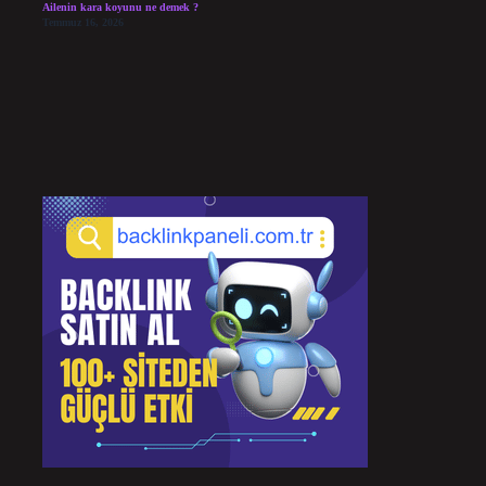
Ailenin kara koyunu ne demek ?
Temmuz 16, 2026