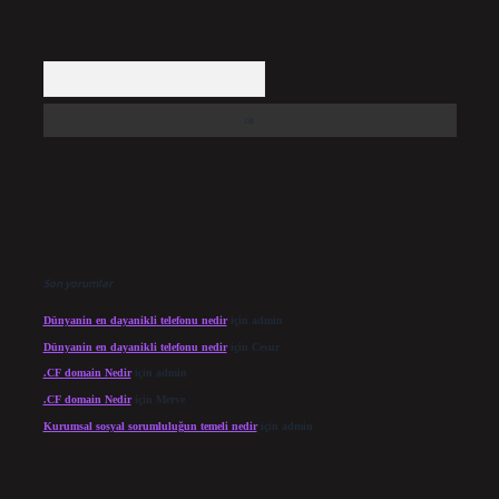
Arama
Son yorumlar
Dünyanin en dayanikli telefonu nedir
için
admin
Dünyanin en dayanikli telefonu nedir
için
Cesur
.CF domain Nedir
için
admin
.CF domain Nedir
için
Merve
Kurumsal sosyal sorumluluğun temeli nedir
için
admin