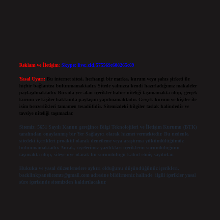
Reklam ve İletişim:
Skype: live:.cid.575569c608265c69
Yasal Uyarı:
Bu internet sitesi, herhangi bir marka, kurum veya şahıs şirketi ile
hiçbir bağlantısı bulunmamaktadır. Sitede yalnızca kendi hazırladığımız makaleler
paylaşılmaktadır. Burada yer alan içerikler haber niteliği taşımamakta olup, gerçek
kurum ve kişiler hakkında paylaşım yapılmamaktadır. Gerçek kurum ve kişiler ile
isim benzerlikleri tamamen tesadüfidir. Sitemizdeki bilgiler taslak halindedir ve
tavsiye niteliği taşımazlar.
Sitemiz, 5651 Sayılı Kanun gereğince Bilgi Teknolojileri ve İletişim Kurumu (BTK)
tarafından onaylanmış bir Yer Sağlayıcı olarak hizmet vermektedir. Bu nedenle,
sitedeki içerikleri proaktif olarak denetleme veya araştırma yükümlülüğümüz
bulunmamaktadır. Ancak, üyelerimiz yazdıkları içeriklerin sorumluluğunu
taşımakta olup, siteye üye olarak bu sorumluluğu kabul etmiş sayılırlar.
Hukuka ve yasal düzenlemelere aykırı olduğunu düşündüğünüz içerikleri,
backlinkpanelicomtr@gmail.com
adresine bildirmeniz halinde, ilgili içerikler yasal
süre içerisinde sitemizden kaldırılacaktır.