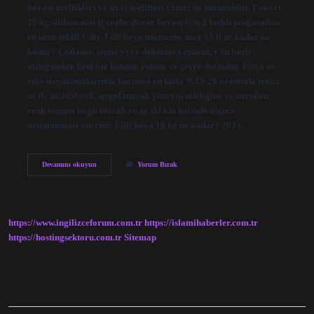
boyası özellikleri ve fiyat teklifleri Cimri’de bulunabilir. Fawori
15 kg silikon mat iç cephe duvar boyası için 2 farklı mağazadan
en ucuz teklif 1’dir. Filli boya momento max 15 lt ne kadar su
konur? Çatlama, şişme veya dökülme yapmaz. • Su bazlı
olduğundan kötü bir kokusu yoktur ve çevre dostudur. Fırça ve
rulo uygulamalarında hacimce en fazla %15-20 oranında temiz
su ile inceltilerek, uygulanacak yüzeyin niteliğine ve istenilen
renk tonuna bağlı olarak en az iki kat halinde astara
uygulanması önerilir. Filli boya 10 kg ne kadar? 2024…
15
Devamını okuyun
Yorum Bırak
Litre
Filli
Boya
Fiyatı
Ne
https://www.ingilizceforum.com.tr
https://islamihaberler.com.tr
Kadar
https://hostingsektoru.com.tr
Sitemap