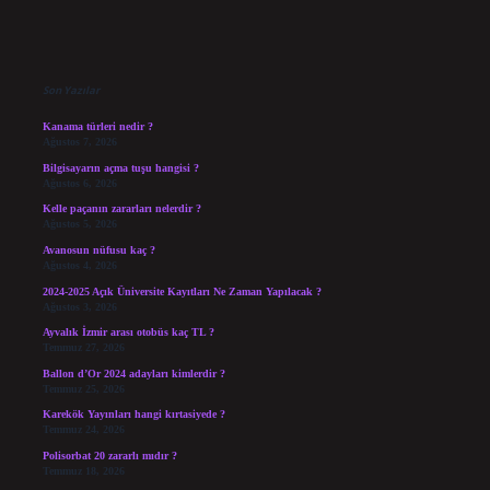
Sidebar
Son Yazılar
Kanama türleri nedir ?
Ağustos 7, 2026
Bilgisayarın açma tuşu hangisi ?
Ağustos 6, 2026
Kelle paçanın zararları nelerdir ?
Ağustos 5, 2026
Avanosun nüfusu kaç ?
Ağustos 4, 2026
2024-2025 Açık Üniversite Kayıtları Ne Zaman Yapılacak ?
Ağustos 3, 2026
Ayvalık İzmir arası otobüs kaç TL ?
Temmuz 27, 2026
Ballon d’Or 2024 adayları kimlerdir ?
Temmuz 25, 2026
Karekök Yayınları hangi kırtasiyede ?
Temmuz 24, 2026
Polisorbat 20 zararlı mıdır ?
Temmuz 18, 2026