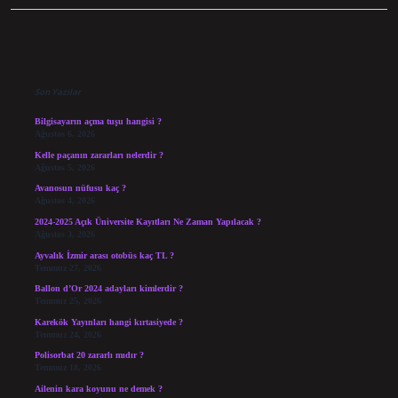
Sidebar
Son Yazılar
Bilgisayarın açma tuşu hangisi ?
Ağustos 6, 2026
Kelle paçanın zararları nelerdir ?
Ağustos 5, 2026
Avanosun nüfusu kaç ?
Ağustos 4, 2026
2024-2025 Açık Üniversite Kayıtları Ne Zaman Yapılacak ?
Ağustos 3, 2026
Ayvalık İzmir arası otobüs kaç TL ?
Temmuz 27, 2026
Ballon d’Or 2024 adayları kimlerdir ?
Temmuz 25, 2026
Karekök Yayınları hangi kırtasiyede ?
Temmuz 24, 2026
Polisorbat 20 zararlı mıdır ?
Temmuz 18, 2026
Ailenin kara koyunu ne demek ?