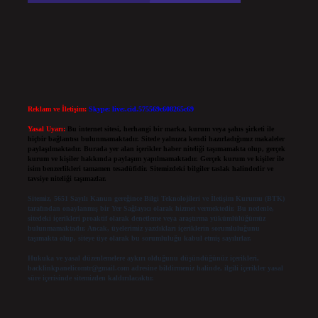
Reklam ve İletişim:
Skype: live:.cid.575569c608265c69
Yasal Uyarı:
Bu internet sitesi, herhangi bir marka, kurum veya şahıs şirketi ile
hiçbir bağlantısı bulunmamaktadır. Sitede yalnızca kendi hazırladığımız makaleler
paylaşılmaktadır. Burada yer alan içerikler haber niteliği taşımamakta olup, gerçek
kurum ve kişiler hakkında paylaşım yapılmamaktadır. Gerçek kurum ve kişiler ile
isim benzerlikleri tamamen tesadüfidir. Sitemizdeki bilgiler taslak halindedir ve
tavsiye niteliği taşımazlar.
Sitemiz, 5651 Sayılı Kanun gereğince Bilgi Teknolojileri ve İletişim Kurumu (BTK)
tarafından onaylanmış bir Yer Sağlayıcı olarak hizmet vermektedir. Bu nedenle,
sitedeki içerikleri proaktif olarak denetleme veya araştırma yükümlülüğümüz
bulunmamaktadır. Ancak, üyelerimiz yazdıkları içeriklerin sorumluluğunu
taşımakta olup, siteye üye olarak bu sorumluluğu kabul etmiş sayılırlar.
Hukuka ve yasal düzenlemelere aykırı olduğunu düşündüğünüz içerikleri,
backlinkpanelicomtr@gmail.com
adresine bildirmeniz halinde, ilgili içerikler yasal
süre içerisinde sitemizden kaldırılacaktır.