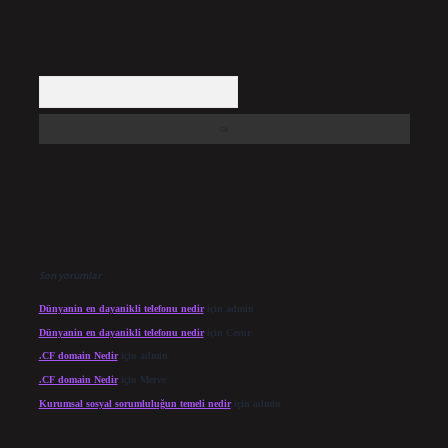
Arama
Son yorumlar
Dünyanin en dayanikli telefonu nedir
için
admin
Dünyanin en dayanikli telefonu nedir
için
Cesur
.CF domain Nedir
için
admin
.CF domain Nedir
için
Merve
Kurumsal sosyal sorumluluğun temeli nedir
için
admin