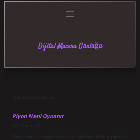
menüyü
Anasayfa
Gizlilik
Yasal
Hakkımızda
aç
Politikası
Uyarı
Dijital Macera Günlüğü
Teknolojiyle dolu eğlenceli keşifler!
Etiket:
Fil şahı yer mi
Piyon Nasıl Oynanır
Tarih: Mart 15, 2025
Piyon hangi taşları yiyemez? Geçiş fonksiyonu ile bir piyon diğer