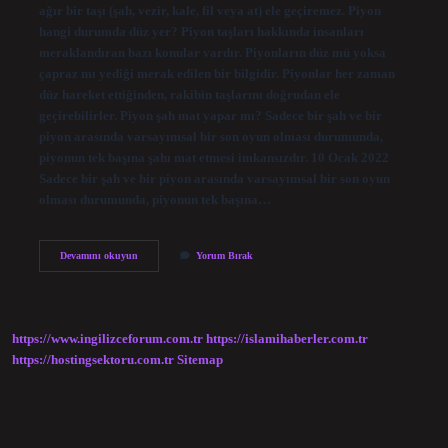
ağır bir taşı (şah, vezir, kale, fil veya at) ele geçiremez. Piyon
hangi durumda düz yer? Piyon taşları hakkında insanları
meraklandıran bazı konular vardır. Piyonların düz mü yoksa
çapraz mı yediği merak edilen bir bilgidir. Piyonlar her zaman
düz hareket ettiğinden, rakibin taşlarını doğrudan ele
geçirebilirler. Piyon şah mat yapar mı? Sadece bir şah ve bir
piyon arasında varsayımsal bir son oyun olması durumunda,
piyonun tek başına şahı mat etmesi imkansızdır. 10 Ocak 2022
Sadece bir şah ve bir piyon arasında varsayımsal bir son oyun
olması durumunda, piyonun tek başına…
Piyon
Devamını okuyun
Yorum Bırak
Nasıl
Oynanır
https://www.ingilizceforum.com.tr
https://islamihaberler.com.tr
https://hostingsektoru.com.tr
Sitemap