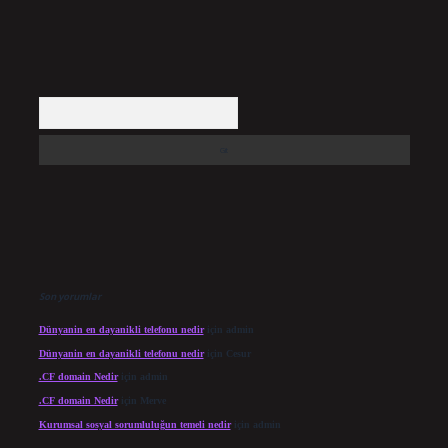
Arama
Son yorumlar
Dünyanin en dayanikli telefonu nedir
için
admin
Dünyanin en dayanikli telefonu nedir
için
Cesur
.CF domain Nedir
için
admin
.CF domain Nedir
için
Merve
Kurumsal sosyal sorumluluğun temeli nedir
için
admin