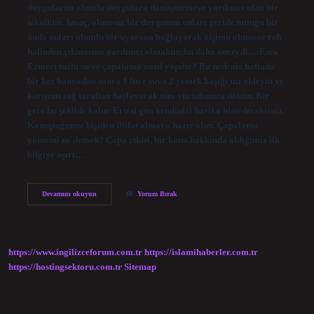
duygularını olumlu duygulara dönüştürmeye yardımcı olan bir
tekniktir. Amaç, olumsuz bir duygunun onları geride tuttuğu bir
anda onları olumlu bir uyarana bağlayarak kişinin olumsuz ruh
halinden çıkmasına yardımcı olmaktır. bu daha önceydi… Esra
Ezmeci tuzlu su ve çapalama nasıl yapılır? Bu nedenle haftada
bir kez banyodan sonra 1 litre suya 2 yemek kaşığı tuz ekleyin ve
karışımı sağ taraftan başlayarak tüm vücudunuza dökün. Bir
gece bu şekilde kalın. Ertesi gün kendinizi harika hissedeceksiniz.
Konuştuğunuz kişiden iltifat almaya hazır olun. Çapalama
yöntemi ne demek? Çapa etkisi, bir konu hakkında aldığımız ilk
bilgiye aşırı…
Esra
Devamını okuyun
Yorum Bırak
Ezmecı
Cinsel
Çapa
Nasıl
Yapılır
https://www.ingilizceforum.com.tr
https://islamihaberler.com.tr
https://hostingsektoru.com.tr
Sitemap