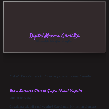
menüyü
Anasayfa
Gizlilik
Yasal
Hakkımızda
aç
Politikası
Uyarı
Dijital Macera Günlüğü
Teknolojiyle dolu eğlenceli keşifler!
Etiket:
Esra Ezmeci tuzlu su ve çapalama nasıl yapılır
Esra Ezmecı Cinsel Çapa Nasıl Yapılır
Tarih: Şubat 4, 2025
Çapalama tekniği nasıl yapılır? Çapalama, bir kişinin olumsuz