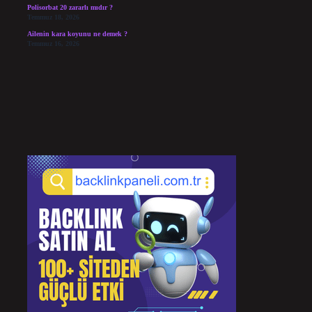
Polisorbat 20 zararlı mıdır ?
Temmuz 18, 2026
Ailenin kara koyunu ne demek ?
Temmuz 16, 2026