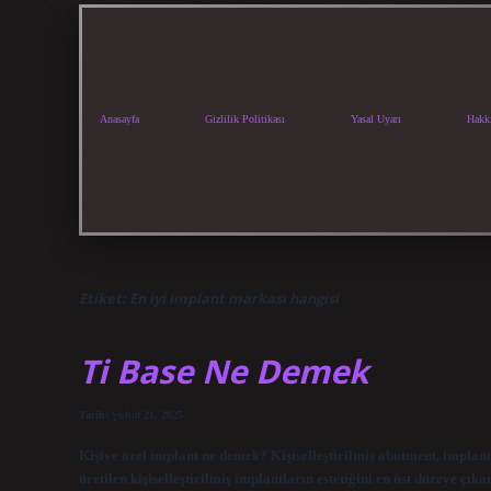
Anasayfa
Gizlilik Politikası
Yasal Uyarı
Hakk
Etiket:
En iyi implant markası hangisi
Ti Base Ne Demek
Tarih: Şubat 21, 2025
Kişiye özel implant ne demek? Kişiselleştirilmiş abutment, implantla
üretilen kişiselleştirilmiş implantların estetiğini en üst düzeye çı