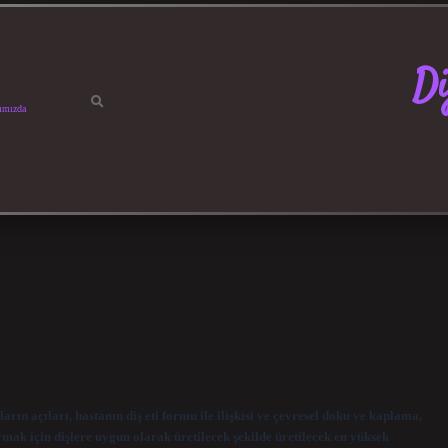
Di
ımızda
rın açıları, hastanın diş eti formu ile ilişkisi ve çevresel doku ve kaplama,
karmak için dişlere uygun olarak üretilecek şekilde üretilecek en yüksek