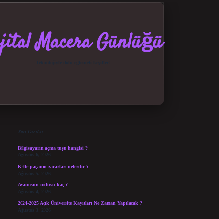
jital Macera Günlüğü
Teknolojiyle dolu eğlenceli keşifler!
Sidebar
elexbet güncel giriş
betexper bahis
Son Yazılar
Bilgisayarın açma tuşu hangisi ?
Ağustos 6, 2026
Kelle paçanın zararları nelerdir ?
Ağustos 5, 2026
Avanosun nüfusu kaç ?
Ağustos 4, 2026
2024-2025 Açık Üniversite Kayıtları Ne Zaman Yapılacak ?
Ağustos 3, 2026