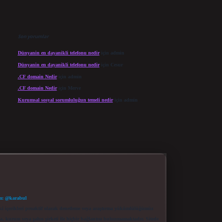
Son yorumlar
Dünyanin en dayanikli telefonu nedir
için
admin
Dünyanin en dayanikli telefonu nedir
için
Cesur
.CF domain Nedir
için
admin
.CF domain Nedir
için
Merve
Kurumsal sosyal sorumluluğun temeli nedir
için
admin
m: @karabul
eki içerikleri proaktif olarak denetleme veya araştırma yükümlülüğümüz
a, kurum veya şahıs şirketi ile hiçbir bağlantısı bulunmamaktadır. Sitede