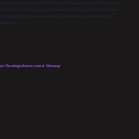
logon’a bağlanır ve ağızdaki durumu ile tamamen uyumlu olan ölçüye
erini taklit etmek için implantın dokusunu taklit etmek için elde edilen
ent gevşediğinde, kauçukta şişme, kızarıklık veya duyarlılık gibi
: Rahat bir…
ps://hostingsektoru.com.tr
Sitemap