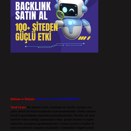
Reklam ve İletişim:
Skype: live:.cid.575569c608265c69
Yasal Uyarı:
Bu internet sitesi, herhangi bir marka, kurum veya
şahıs şirketi ile hiçbir bağlantısı bulunmamaktadır. Sitede yalnızca
kendi hazırladığımız makaleler paylaşılmaktadır. Burada yer alan
içerikler haber niteliği taşımamakta olup, gerçek kurum ve kişiler
hakkında paylaşım yapılmamaktadır. Gerçek kurum ve kişiler ile
isim benzerlikleri tamamen tesadüfidir. Sitemizdeki bilgiler taslak