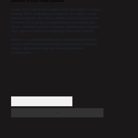
halindedir ve tavsiye niteliği taşımazlar.
Sitemiz, 5651 Sayılı Kanun gereğince Bilgi Teknolojileri ve İletişim
Kurumu (BTK) tarafından onaylanmış bir Yer Sağlayıcı olarak
hizmet vermektedir. Bu nedenle, sitedeki içerikleri proaktif olarak
denetleme veya araştırma yükümlülüğümüz bulunmamaktadır.
Ancak, üyelerimiz yazdıkları içeriklerin sorumluluğunu taşımakta
olup, siteye üye olarak bu sorumluluğu kabul etmiş sayılırlar.
Hukuka ve yasal düzenlemelere aykırı olduğunu düşündüğünüz
içerikleri,
backlinkpanelicomtr@gmail.com
adresine bildirmeniz
halinde, ilgili içerikler yasal süre içerisinde sitemizden
kaldırılacaktır.
Arama