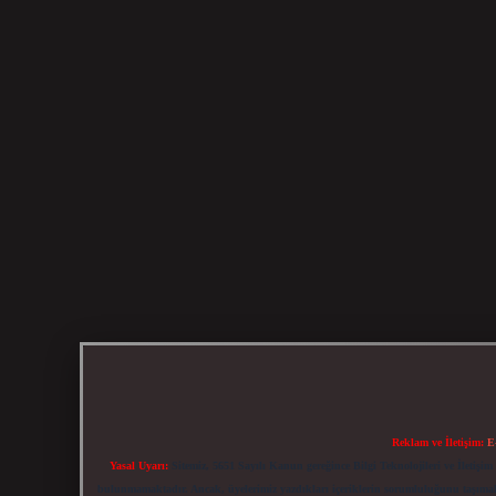
Reklam ve İletişim:
E
Yasal Uyarı:
Sitemiz, 5651 Sayılı Kanun gereğince Bilgi Teknolojileri ve İletiş
bulunmamaktadır. Ancak, üyelerimiz yazdıkları içeriklerin sorumluluğunu taşımakta