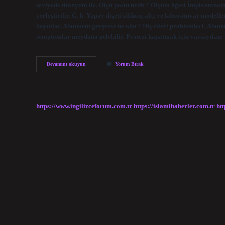
seviyede titanyum ile. Ölçü postu nedir? Ölçüm öğesi İmplantana
yerleştirilir. G, h. Yapay dişeti silikon, alçı ve laboratuvar modell
boyutlar. Abutment gevşerse ne olur? Diş etleri problemleri: Abutm
semptomlar meydana gelebilir. Protezi kapatmak için varsayılan
Ti
Devamını okuyun
Yorum Bırak
Base
Ne
Demek
https://www.ingilizceforum.com.tr
https://islamihaberler.com.tr
htt