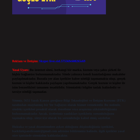
Reklam ve İletişim:
Skype: live:.cid.575569c608265c69
Yasal Uyarı:
Bu internet sitesi, herhangi bir marka, kurum veya şahıs şirketi ile
hiçbir bağlantısı bulunmamaktadır. Sitede yalnızca kendi hazırladığımız makaleler
paylaşılmaktadır. Burada yer alan içerikler haber niteliği taşımamakta olup, gerçek
kurum ve kişiler hakkında paylaşım yapılmamaktadır. Gerçek kurum ve kişiler ile
isim benzerlikleri tamamen tesadüfidir. Sitemizdeki bilgiler taslak halindedir ve
tavsiye niteliği taşımazlar.
Sitemiz, 5651 Sayılı Kanun gereğince Bilgi Teknolojileri ve İletişim Kurumu (BTK)
tarafından onaylanmış bir Yer Sağlayıcı olarak hizmet vermektedir. Bu nedenle,
sitedeki içerikleri proaktif olarak denetleme veya araştırma yükümlülüğümüz
bulunmamaktadır. Ancak, üyelerimiz yazdıkları içeriklerin sorumluluğunu
taşımakta olup, siteye üye olarak bu sorumluluğu kabul etmiş sayılırlar.
Hukuka ve yasal düzenlemelere aykırı olduğunu düşündüğünüz içerikleri,
backlinkpanelicomtr@gmail.com
adresine bildirmeniz halinde, ilgili içerikler yasal
süre içerisinde sitemizden kaldırılacaktır.