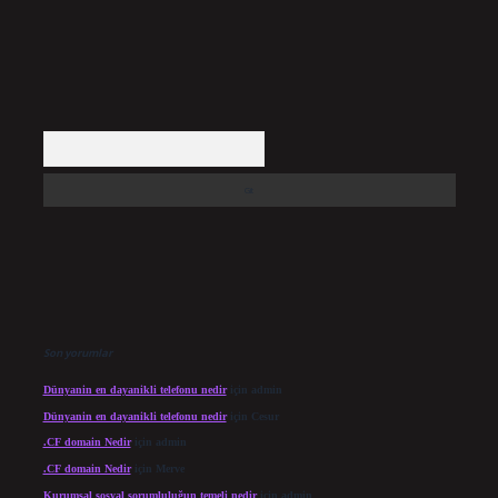
Arama
Son yorumlar
Dünyanin en dayanikli telefonu nedir
için
admin
Dünyanin en dayanikli telefonu nedir
için
Cesur
.CF domain Nedir
için
admin
.CF domain Nedir
için
Merve
Kurumsal sosyal sorumluluğun temeli nedir
için
admin