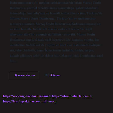
Kahramanmaraş’ın meşhur tatlılarından biri olan Maraş Usulü
Dondurma, yöresel lezzetlerinin en önemli parçalarından biri.
Güneydoğu Anadolu’nun en lezzetli tatlısı olarak tüm Türkiye’de
bilinen Maraş Usulü Dondurma, Türkiye’nin en ünlü meşhur
tatlıları arasında. Maraş Usulü Dondurma, Kahramanmaraş’ın
en ünlü lezzetlerinden biri olarak sadece Türkiye’de değil,
dünyanın dört bir yanında da bilinir ve sevilir. Maraş Usulü
Dondurma’nın özel tadı, özel lezzeti ve özel sunumu vardır. Bu
dondurma, köfteli süt ile yapılır ve dört ana malzemeden oluşur:
süt, şeker, köftelik, nane. İçine kesme köftelik, fındık, tarçın,
kakule gibi meyveler de eklenebilir. Maraş Usulü Dondurma, özel
bir…
Kahramanmaraş’ın
Devamını okuyun
14 Yorum
en
ünlü
tatlısı
nedir
https://www.ingilizceforum.com.tr
https://islamihaberler.com.tr
https://hostingsektoru.com.tr
Sitemap