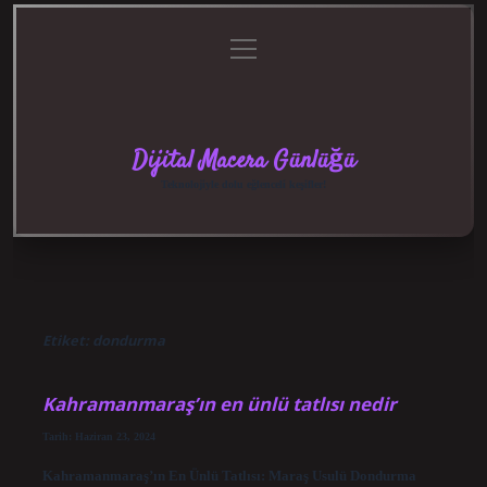
menüyü
Anasayfa
Gizlilik
Yasal
Hakkımızda
aç
Politikası
Uyarı
Dijital Macera Günlüğü
Teknolojiyle dolu eğlenceli keşifler!
Etiket:
dondurma
Kahramanmaraş’ın en ünlü tatlısı nedir
Tarih: Haziran 23, 2024
Kahramanmaraş’ın En Ünlü Tatlısı: Maraş Usulü Dondurma