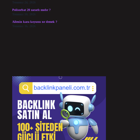
Temmuz 24, 2026
Polisorbat 20 zararlı mıdır ?
Temmuz 18, 2026
Ailenin kara koyunu ne demek ?
Temmuz 16, 2026