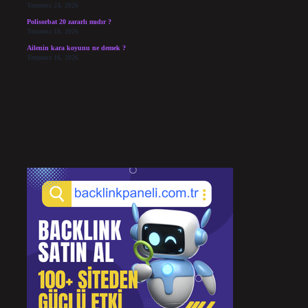
Temmuz 24, 2026
Polisorbat 20 zararlı mıdır ?
Temmuz 18, 2026
Ailenin kara koyunu ne demek ?
Temmuz 16, 2026