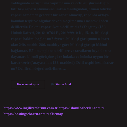
yokluğunda soruşturma yapılmasına ve delil oluşturmak için
bilirkişi raporu alınmasına imkân tanıdığından, alınan bilirkişi
raporu tamamen geçersiz bir rapor olmayıp, raporda ortaya
konulan tespit ve olgular davanın açılmasına esas teşkil eden
delillerdir. Doktor raporu kesin delil midir? (Yargıtay (13.)
Hukuk Dairesi, 2016/10764 E., 2019/9910 K., 15.10. Bilirkişi
raporu hakimi bağlar mı? Ayrıca, bilirkişi görüşünün tekrarı
olan 240. madde. 286. maddeye göre bilirkişi görüşü hâkimi
bağlamaz. Hâkim, toplanan delillere ve tarafların beyanlarına
dayanarak kendi görüşüne göre hukuka ve hukuka uygun bir
karar verir (Anayasa’nın 138. maddesi). Delil tespiti kesin karar
mı? Delillerin değerlendirilmesi…
Rapor
Devamını okuyun
Yorum Bırak
Bir
Delil
Olarak
Kullanılabilir
Mi
https://www.ingilizceforum.com.tr
https://islamihaberler.com.tr
https://hostingsektoru.com.tr
Sitemap