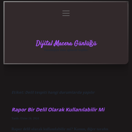
menüyü
Anasayfa
Gizlilik
Yasal
Hakkımızda
aç
Politikası
Uyarı
Dijital Macera Günlüğü
Teknolojiyle dolu eğlenceli keşifler!
Etiket:
Delil tespiti hangi durumlarda yapılır
Rapor Bir Delil Olarak Kullanılabilir Mi
Tarih: Ekim 24, 2024
Rapor delil olarak kullanılabilir mi? Kanun, diğer tarafın