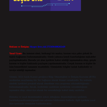
Reklam ve İletişim:
Skype: live:.cid.575569c608265c69
Yasal Uyarı:
Bu internet sitesi, herhangi bir marka, kurum veya şahıs şirketi ile
hiçbir bağlantısı bulunmamaktadır. Sitede yalnızca kendi hazırladığımız makaleler
paylaşılmaktadır. Burada yer alan içerikler haber niteliği taşımamakta olup, gerçek
kurum ve kişiler hakkında paylaşım yapılmamaktadır. Gerçek kurum ve kişiler ile
isim benzerlikleri tamamen tesadüfidir. Sitemizdeki bilgiler taslak halindedir ve
tavsiye niteliği taşımazlar.
Sitemiz, 5651 Sayılı Kanun gereğince Bilgi Teknolojileri ve İletişim Kurumu (BTK)
tarafından onaylanmış bir Yer Sağlayıcı olarak hizmet vermektedir. Bu nedenle,
sitedeki içerikleri proaktif olarak denetleme veya araştırma yükümlülüğümüz
bulunmamaktadır. Ancak, üyelerimiz yazdıkları içeriklerin sorumluluğunu
taşımakta olup, siteye üye olarak bu sorumluluğu kabul etmiş sayılırlar.
Hukuka ve yasal düzenlemelere aykırı olduğunu düşündüğünüz içerikleri,
backlinkpanelicomtr@gmail.com
adresine bildirmeniz halinde, ilgili içerikler yasal
süre içerisinde sitemizden kaldırılacaktır.