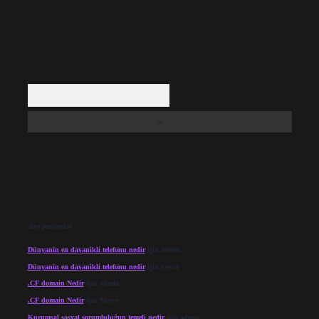
Arama
Son yorumlar
Dünyanin en dayanikli telefonu nedir
için
admin
Dünyanin en dayanikli telefonu nedir
için
Cesur
.CF domain Nedir
için
admin
.CF domain Nedir
için
Merve
Kurumsal sosyal sorumluluğun temeli nedir
için
admin